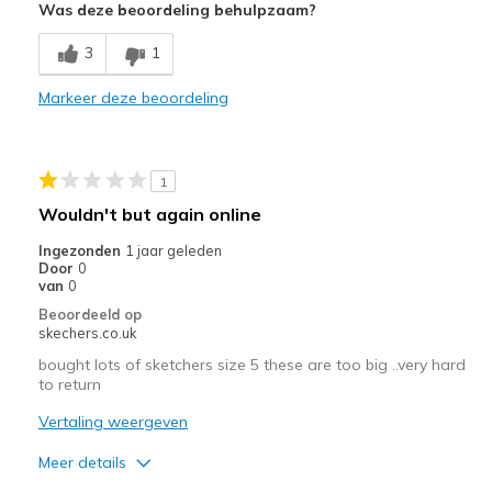
Was deze beoordeling behulpzaam?
Comfortable
3
1
Stylish
Markeer deze beoordeling
Beste toepassingen
Casual Wear
1
Travel
Wouldn't but again online
Width
Feels true to width
Ingezonden
1 jaar geleden
Door
0
Sizing
Feels true to size
van
0
View On Shoes
Shoes are for Wearing
Beoordeeld op
skechers.co.uk
bought lots of sketchers size 5 these are too big ..very hard
to return
Vertaling weergeven
Meer details