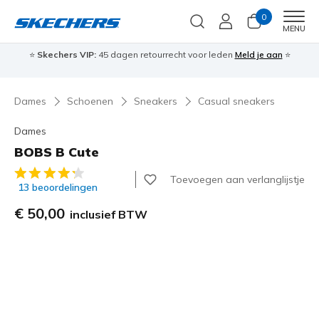
0
Men
MENU
⭐
Skechers VIP:
45 dagen retourrecht voor leden
Meld je aan
⭐
🎁
Dames
Schoenen
Sneakers
Casual sneakers
Dames
BOBS B Cute
3,2 van de 5 klantbeoordelingen
Toevoegen aan verlanglijstje
13 beoordelingen
€ 50,00
inclusief BTW