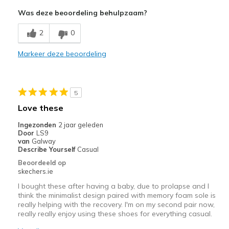
Sizing
Feels half size too big
Was deze beoordeling behulpzaam?
2
0
Markeer deze beoordeling
5
Love these
Ingezonden
2 jaar geleden
Door
LS9
van
Galway
Describe Yourself
Casual
Beoordeeld op
skechers.ie
I bought these after having a baby, due to prolapse and I
think the minimalist design paired with memory foam sole is
really helping with the recovery. I'm on my second pair now,
really really enjoy using these shoes for everything casual.