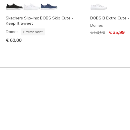
Skechers Slip-ins: BOBS Skip Cute -
BOBS B Extra Cute 
Keep It Sweet
Dames
Prijs verlaagd van
naar
Dames
€ 50,00
€ 35,99
Breedte maat
€ 60,00