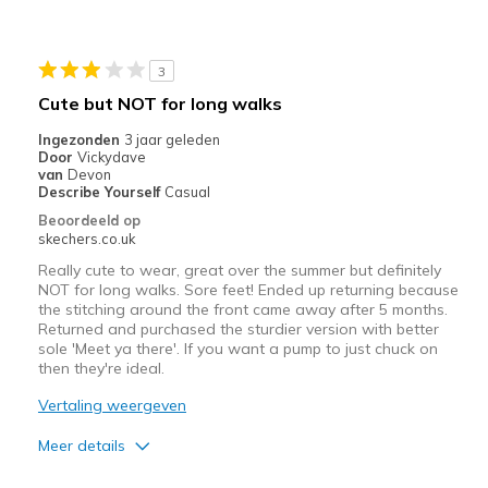
Durable
Stylish
3
Minpunten
Cute but NOT for long walks
Poor Cushioning
Ingezonden
3 jaar geleden
Door
Vickydave
Beste toepassingen
van
Devon
Describe Yourself
Casual
Casual Wear
Beoordeeld op
skechers.co.uk
Going Out
Really cute to wear, great over the summer but definitely
Travel
NOT for long walks. Sore feet! Ended up returning because
the stitching around the front came away after 5 months.
Returned and purchased the sturdier version with better
Width
Feels true to width
sole 'Meet ya there'. If you want a pump to just chuck on
Sizing
Feels true to size
then they're ideal.
View On Shoes
Shoes are for Wearing
Vertaling weergeven
Meer details
Pluspunten