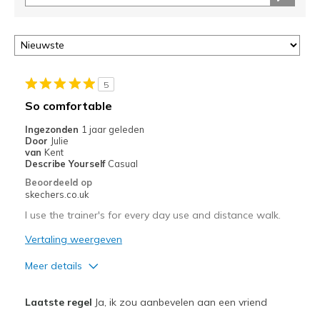
deze
page
of
door
<a
href="javascript:location.href=location.pathname;">hier</a>
5
de
So comfortable
page
met
Ingezonden
1 jaar geleden
Door
Julie
de
van
Kent
migratiegeschiedenis
Describe Yourself
Casual
van
Beoordeeld op
de
skechers.co.uk
page_id
I use the trainer's for every day use and distance walk.
te
bezoeken.
Vertaling weergeven
Meer details
Pluspunten
Laatste regel
Ja, ik zou aanbevelen aan een vriend
Attractive Design