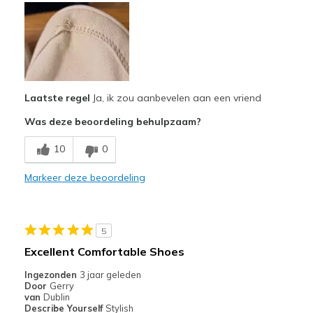
Attractive Design
Stylish
Minpunten
Poor Cushioning
Laatste regel
Ja, ik zou aanbevelen aan een vriend
Was deze beoordeling behulpzaam?
Beste toepassingen
Casual Wear
10
0
Markeer deze beoordeling
Width
Feels true to width
Sizing
Feels true to size
View On Shoes
I'm Into Shoes
5
Excellent Comfortable Shoes
Ingezonden
3 jaar geleden
Door
Gerry
van
Dublin
Describe Yourself
Stylish