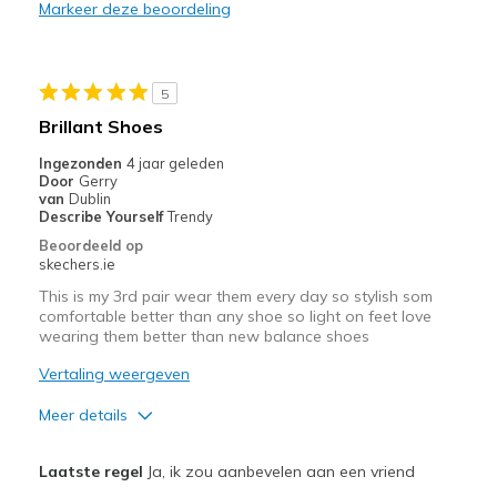
Markeer deze beoordeling
Durable
Stylish
5
Beste toepassingen
Brillant Shoes
Casual Wear
Ingezonden
4 jaar geleden
Door
Gerry
Going Out
van
Dublin
Describe Yourself
Trendy
Special Occasions
Beoordeeld op
skechers.ie
Travel
This is my 3rd pair wear them every day so stylish som
comfortable better than any shoe so light on feet love
Width
Feels true to width
wearing them better than new balance shoes
Sizing
Feels true to size
Vertaling weergeven
View On Shoes
I'm Into Shoes
Meer details
Pluspunten
Laatste regel
Ja, ik zou aanbevelen aan een vriend
Attractive Design