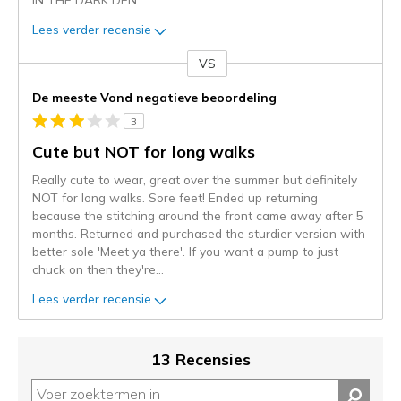
Lees verder recensie
VS
Je
content
De meeste Vond negatieve beoordeling
wordt
3
momenteel
gemigreerd
Cute but NOT for long walks
naar
Really cute to wear, great over the summer but definitely
de
NOT for long walks. Sore feet! Ended up returning
niejee
because the stitching around the front came away after 5
page_id.
months. Returned and purchased the sturdier version with
Je
better sole 'Meet ya there'. If you want a pump to just
kunt
chuck on then they're
...
de
status
Lees verder recensie
van
je
migratie
13 Recensies
controleren
op