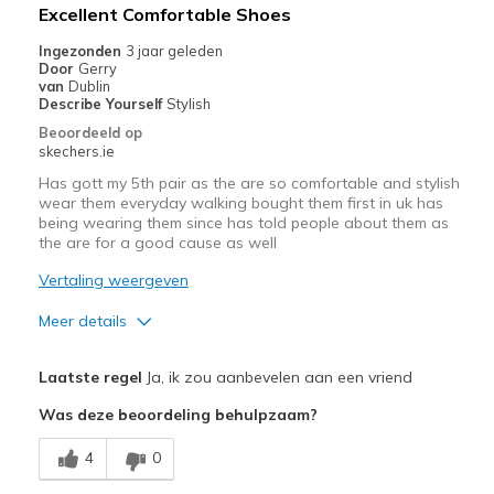
Beste toepassingen
Excellent Comfortable Shoes
Casual Wear
Ingezonden
3 jaar geleden
Door
Gerry
Going Out
van
Dublin
Describe Yourself
Stylish
Special Occasions
Beoordeeld op
skechers.ie
Travel
Has gott my 5th pair as the are so comfortable and stylish
wear them everyday walking bought them first in uk has
Width
Feels true to width
being wearing them since has told people about them as
Sizing
Feels true to size
the are for a good cause as well
View On Shoes
Shoes are for Wearing
Vertaling weergeven
Meer details
Pluspunten
Laatste regel
Ja, ik zou aanbevelen aan een vriend
Attractive Design
Was deze beoordeling behulpzaam?
Breathe Well
4
0
Comfortable