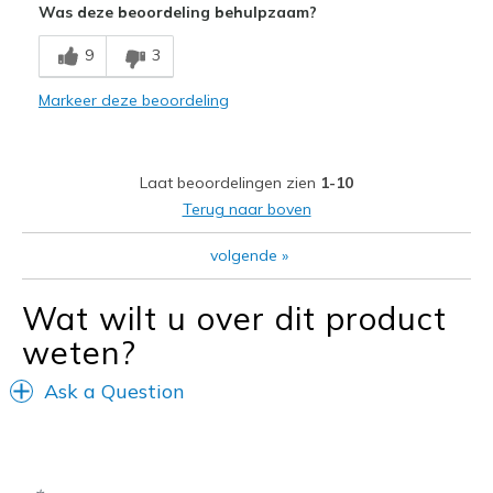
Was deze beoordeling behulpzaam?
Breathe Well
9
3
Comfortable
Markeer deze beoordeling
Durable
Stylish
Laat beoordelingen zien
1-10
Beste toepassingen
Terug naar boven
Casual Wear
volgende
»
Travel
Wat wilt u over dit product
Width
Feels true to width
weten?
Sizing
Feels true to size
View On Shoes
Shoes are for Wearing
Ask a Question