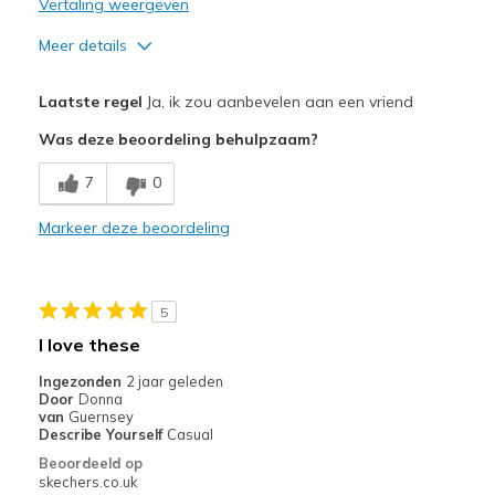
Vertaling weergeven
Meer details
Pluspunten
Laatste regel
Ja, ik zou aanbevelen aan een vriend
Attractive Design
Was deze beoordeling behulpzaam?
Breathe Well
7
0
Comfortable
Markeer deze beoordeling
Minpunten
Wear Out Quickly
5
Beste toepassingen
I love these
Casual Wear
Ingezonden
2 jaar geleden
Door
Donna
Width
Feels true to width
van
Guernsey
Describe Yourself
Casual
Beoordeeld op
skechers.co.uk