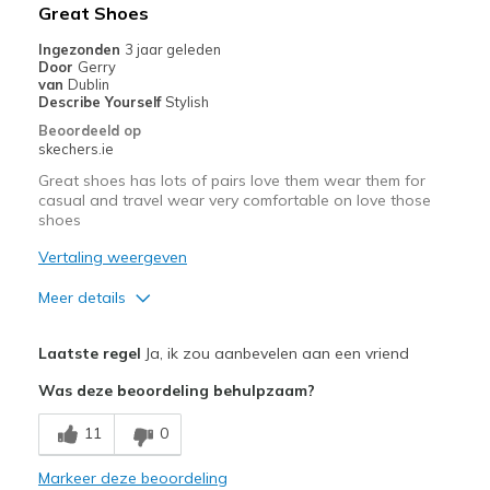
Beste toepassingen
Great Shoes
Casual Wear
Ingezonden
3 jaar geleden
Door
Gerry
Going Out
van
Dublin
Describe Yourself
Stylish
Travel
Beoordeeld op
skechers.ie
Width
Feels true to width
Great shoes has lots of pairs love them wear them for
Sizing
Feels true to size
casual and travel wear very comfortable on love those
shoes
View On Shoes
Shoes are for Wearing
Vertaling weergeven
Meer details
Pluspunten
Laatste regel
Ja, ik zou aanbevelen aan een vriend
Attractive Design
Was deze beoordeling behulpzaam?
Breathe Well
11
0
Comfortable
Markeer deze beoordeling