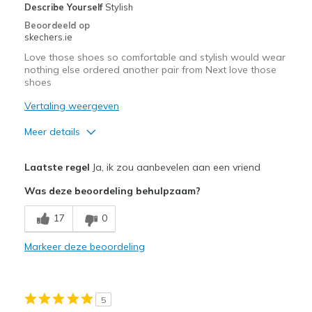
Describe Yourself
Stylish
Beoordeeld op
skechers.ie
Love those shoes so comfortable and stylish would wear
nothing else ordered another pair from Next love those
shoes
Vertaling weergeven
Meer details
Pluspunten
Laatste regel
Ja, ik zou aanbevelen aan een vriend
Attractive Design
Was deze beoordeling behulpzaam?
Breathe Well
17
0
Comfortable
Markeer deze beoordeling
Durable
Stylish
5