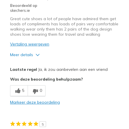
Beoordeeld op
skechers.ie
Great cute shoes a lot of people have admired them get
loads of compliments has loads of pairs very comfortable
walking wear only them has 2 pairs of the dog design
shoes love wearing them for travel and walking
Vertaling weergeven
Meer details
Pluspunten
Laatste regel
Ja, ik zou aanbevelen aan een vriend
Attractive Design
Was deze beoordeling behulpzaam?
Breathe Well
5
0
Comfortable
Markeer deze beoordeling
Durable
Stylish
5