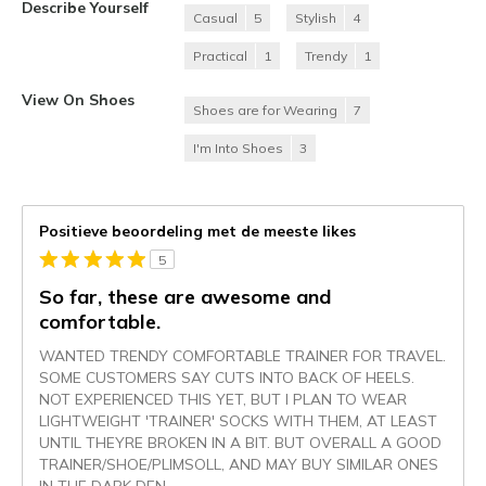
Describe Yourself
Casual
5
Stylish
4
Practical
1
Trendy
1
View On Shoes
Shoes are for Wearing
7
I'm Into Shoes
3
Positieve beoordeling met de meeste likes
5
So far, these are awesome and
comfortable.
WANTED TRENDY COMFORTABLE TRAINER FOR TRAVEL.
SOME CUSTOMERS SAY CUTS INTO BACK OF HEELS.
NOT EXPERIENCED THIS YET, BUT I PLAN TO WEAR
LIGHTWEIGHT 'TRAINER' SOCKS WITH THEM, AT LEAST
UNTIL THEYRE BROKEN IN A BIT. BUT OVERALL A GOOD
TRAINER/SHOE/PLIMSOLL, AND MAY BUY SIMILAR ONES
IN THE DARK DEN
...