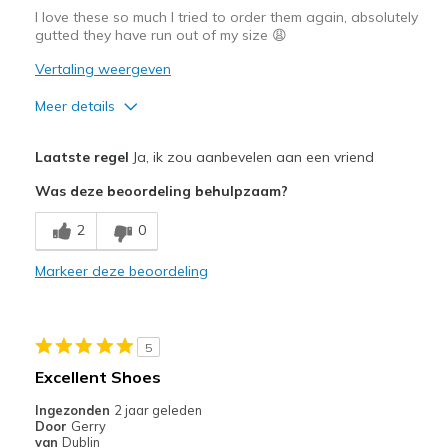
I love these so much I tried to order them again, absolutely
gutted they have run out of my size 😩
Vertaling weergeven
Meer details
Pluspunten
Laatste regel
Ja, ik zou aanbevelen aan een vriend
Comfortable
Was deze beoordeling behulpzaam?
Beste toepassingen
2
0
Casual Wear
Markeer deze beoordeling
5
Excellent Shoes
Ingezonden
2 jaar geleden
Door
Gerry
van
Dublin