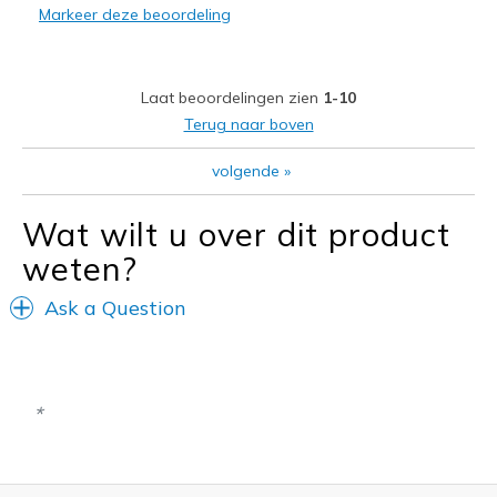
Markeer deze beoordeling
Durable
Stylish
Laat beoordelingen zien
1-10
Beste toepassingen
Terug naar boven
Casual Wear
volgende
»
Going Out
Wat wilt u over dit product
Travel
weten?
Width
Feels true to width
Ask a Question
Sizing
Feels true to size
View On Shoes
Shoes are for Wearing