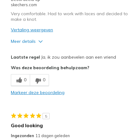
skechers.com
Sizing
Feels true to size
View On Shoes
I'm Into Shoes
Very comfortable. Had to work with laces and decided to
make a knot.
Vertaling weergeven
Meer details
Pluspunten
Laatste regel
Ja, ik zou aanbevelen aan een vriend
Attractive Design
Was deze beoordeling behulpzaam?
Comfortable
0
0
Durable
Markeer deze beoordeling
Stylish
Beste toepassingen
5
Casual Wear
Good looking
Travel
Ingezonden
11 dagen geleden