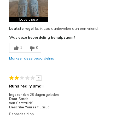
Stylish
Love these
Beste toepassingen
Casual Wear
Laatste regel
Ja, ik zou aanbevelen aan een vriend
Was deze beoordeling behulpzaam?
Width
Feels true to width
Sizing
Feels true to size
1
0
View On Shoes
Shoes are for Wearing
Markeer deze beoordeling
2
Runs really small
Ingezonden
28 dagen geleden
Door
Sarah
van
Central NY
Describe Yourself
Casual
Beoordeeld op