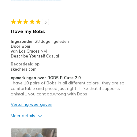
Stylish
Beste toepassingen
5
Casual Wear
I love my Bobs
Going Out
Ingezonden
28 dagen geleden
Door
Boni
Travel
van
Las Cruces NM
Describe Yourself
Casual
Width
Feels true to width
Beoordeeld op
skechers.com
Sizing
Feels true to size
View On Shoes
Shoes are for Wearing
opmerkingen over BOBS B Cute 2.0
I have 10 pairs of Bobs in all different colors.. they are so
comfortable and priced just right , I like that it supports
animal .. you cant go,wrong with Bobs
Vertaling weergeven
Meer details
Pluspunten
Comfortable