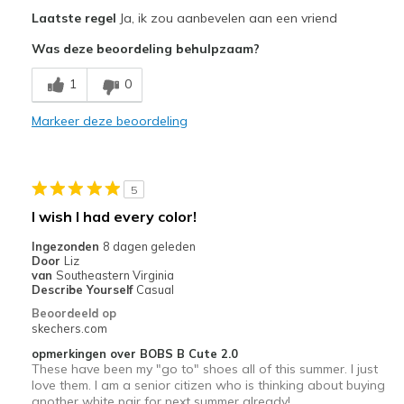
Pluspunten
Laatste regel
Ja, ik zou aanbevelen aan een vriend
color
Was deze beoordeling behulpzaam?
Beste toepassingen
1
0
Casual Wear
Markeer deze beoordeling
Width
Feels true to width
Sizing
Feels true to size
View On Shoes
I'm Into Shoes
5
I wish I had every color!
Ingezonden
8 dagen geleden
Door
Liz
van
Southeastern Virginia
Describe Yourself
Casual
Beoordeeld op
skechers.com
opmerkingen over BOBS B Cute 2.0
These have been my "go to" shoes all of this summer. I just
love them. I am a senior citizen who is thinking about buying
another white pair for next summer already!