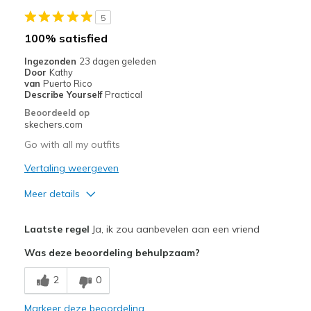
Stylish
5
Beste toepassingen
100% satisfied
Casual Wear
Ingezonden
23 dagen geleden
Door
Kathy
Going Out
van
Puerto Rico
Describe Yourself
Practical
Travel
Beoordeeld op
skechers.com
Width
Feels true to width
Go with all my outfits
Sizing
Feels true to size
Vertaling weergeven
View On Shoes
I'm Really Into Shoes
Meer details
Pluspunten
Laatste regel
Ja, ik zou aanbevelen aan een vriend
Breathe Well
Was deze beoordeling behulpzaam?
Comfortable
2
0
Durable
Markeer deze beoordeling