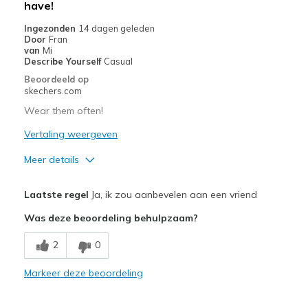
have!
Ingezonden
14 dagen geleden
Door
Fran
van
Mi
Describe Yourself
Casual
Beoordeeld op
skechers.com
Wear them often!
Vertaling weergeven
Meer details
Pluspunten
Laatste regel
Ja, ik zou aanbevelen aan een vriend
Attractive Design
Was deze beoordeling behulpzaam?
Breathe Well
2
0
Comfortable
Markeer deze beoordeling
Durable