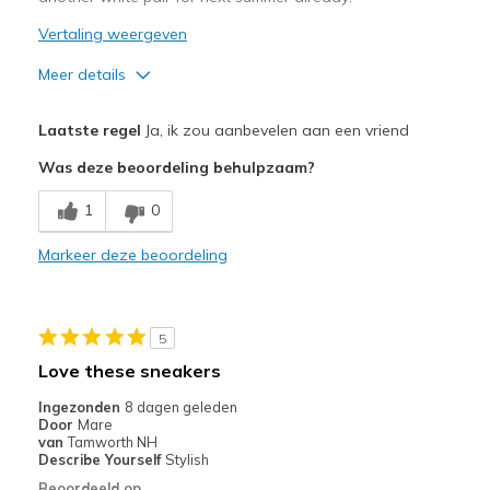
Vertaling weergeven
Meer details
Pluspunten
Laatste regel
Ja, ik zou aanbevelen aan een vriend
Attractive Design
Was deze beoordeling behulpzaam?
Comfortable
1
0
Durable
Markeer deze beoordeling
Stylish
Beste toepassingen
5
Casual Wear
Love these sneakers
Going Out
Ingezonden
8 dagen geleden
Door
Mare
Travel
van
Tamworth NH
Describe Yourself
Stylish
Width
Feels true to width
Beoordeeld op