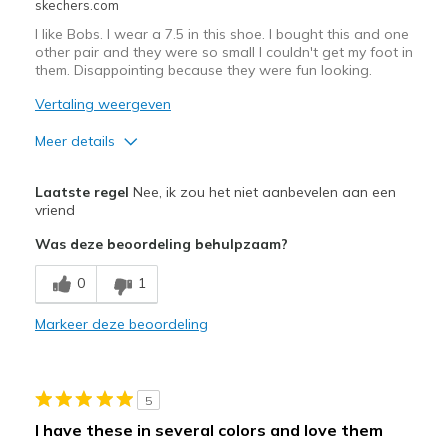
skechers.com
I like Bobs. I wear a 7.5 in this shoe. I bought this and one
other pair and they were so small I couldn't get my foot in
them. Disappointing because they were fun looking.
Vertaling weergeven
Meer details
Pluspunten
Laatste regel
Nee, ik zou het niet aanbevelen aan een
Attractive Design
vriend
Was deze beoordeling behulpzaam?
Width
Feels too narrow
Sizing
Feels full size too small
0
1
View On Shoes
I'm Into Shoes
Markeer deze beoordeling
5
I have these in several colors and love them