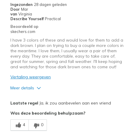
Ingezonden
28 dagen geleden
Door
Mar
van
Virginia
Describe Yourself
Practical
Beoordeeld op
skechers.com
I have 3 colors of these and would love for them to add a
dark brown. I plan on trying to buy a couple more colors in
the meantime. I love them, I usually wear a pair of them
every day. They are comfortable, easy to take care of,
great for summer, spring and fall weather. I'll keep hoping
and watching for those dark brown ones to come out!
Vertaling weergeven
Meer details
Pluspunten
Laatste regel
Ja, ik zou aanbevelen aan een vriend
Attractive Design
Was deze beoordeling behulpzaam?
Breathe Well
4
0
Comfortable