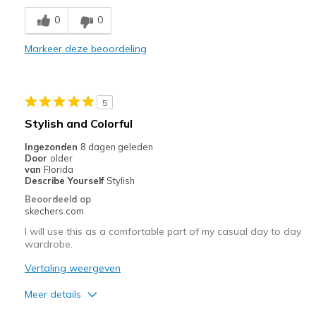
Breathe Well
0
0
Comfortable
Markeer deze beoordeling
Durable
Stylish
5
Beste toepassingen
Stylish and Colorful
Casual Wear
Ingezonden
8 dagen geleden
Door
older
Going Out
van
Florida
Describe Yourself
Stylish
Travel
Beoordeeld op
skechers.com
Width
Feels true to width
I will use this as a comfortable part of my casual day to day
Sizing
Feels true to size
wardrobe.
View On Shoes
I'm Really Into Shoes
Vertaling weergeven
Meer details