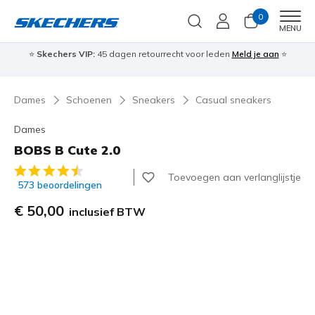
0
Men
MENU
⭐
Skechers VIP:
45 dagen retourrecht voor leden
Meld je aan
⭐
🎁
Dames
Schoenen
Sneakers
Casual sneakers
Dames
BOBS B Cute 2.0
3,1 van de 5 klantbeoordelingen
Toevoegen aan verlanglijstje
573 beoordelingen
€ 50,00
inclusief BTW