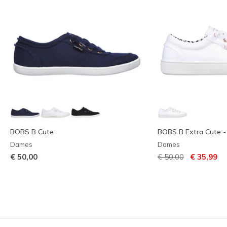
BOBS B Cute
BOBS B Extra Cute 
Dames
Dames
Prijs verlaagd van
naar
€ 50,00
€ 50,00
€ 35,99