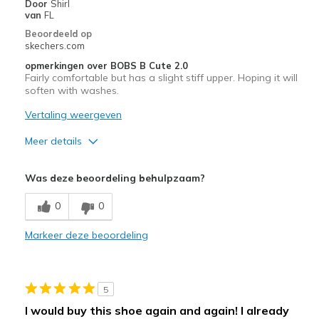
Door
Shirl
Sizing
Feels half size too small
van
FL
View On Shoes
I'm Into Shoes
Beoordeeld op
skechers.com
opmerkingen over BOBS B Cute 2.0
Fairly comfortable but has a slight stiff upper. Hoping it will
soften with washes.
Vertaling weergeven
Meer details
Pluspunten
Was deze beoordeling behulpzaam?
Attractive Design
0
0
Width
Feels true to width
Markeer deze beoordeling
Sizing
Feels true to size
5
I would buy this shoe again and again! I already