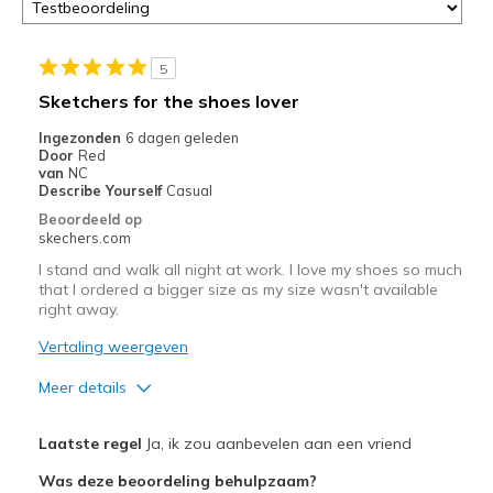
5
Sketchers for the shoes lover
Ingezonden
6 dagen geleden
Door
Red
van
NC
Describe Yourself
Casual
Beoordeeld op
skechers.com
I stand and walk all night at work. I love my shoes so much
that I ordered a bigger size as my size wasn't available
right away.
Vertaling weergeven
Meer details
Pluspunten
Laatste regel
Ja, ik zou aanbevelen aan een vriend
Attractive Design
Was deze beoordeling behulpzaam?