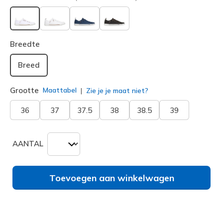
geselecteerd
Breedte
Breed
Grootte
Maattabel
Zie je je maat niet?
36
37
37.5
38
38.5
39
AANTAL
Toevoegen aan winkelwagen