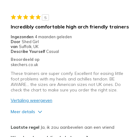
Beste toepassingen
Casual Wear
5
Travel
Incredibly comfortable high arch friendly trainers
Width
Feels true to width
Ingezonden
4 maanden geleden
Door
Shed Girl
Sizing
Feels half size too small
van
Suffolk, UK
View On Shoes
Shoes are for Wearing
Describe Yourself
Casual
Beoordeeld op
skechers.co.uk
These trainers are super comfy. Excellent for easing little
foot problems with my heels and achilles tendon. BE
AWARE... the sizes are American sizes not UK ones. Do
check the chart to make sure you order the right size.
Vertaling weergeven
Meer details
Pluspunten
Laatste regel
Ja, ik zou aanbevelen aan een vriend
Attractive Design