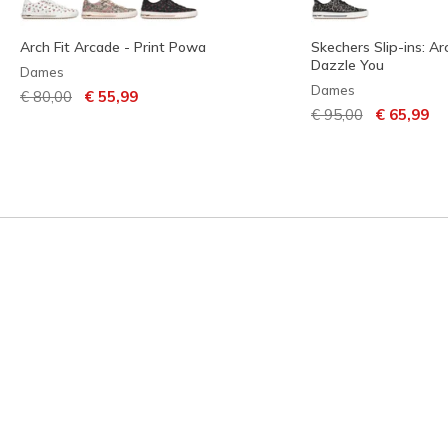
Arch Fit Arcade - Print Powa
Skechers Slip-ins: Ar
Dazzle You
Dames
Dames
Prijs verlaagd van
naar
€ 80,00
€ 55,99
Prijs verlaagd van
naar
€ 95,00
€ 65,99