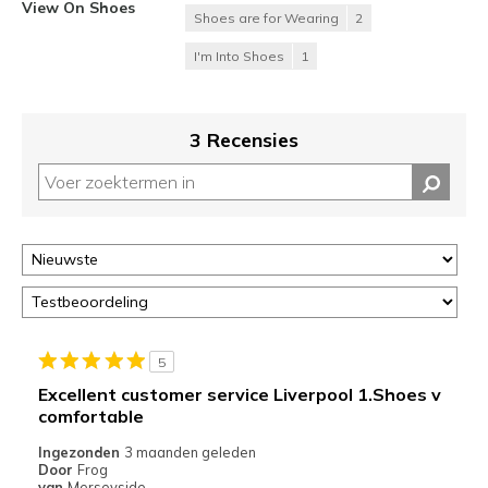
View On Shoes
Shoes are for Wearing
2
I'm Into Shoes
1
3 Recensies
5
Excellent customer service Liverpool 1.Shoes v
comfortable
Ingezonden
3 maanden geleden
Door
Frog
van
Merseyside