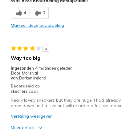
Was deze beoordeling behulpzaam?
Comfortable
4
0
Stylish
Markeer deze beoordeling
Beste toepassingen
All day comfort
4
Casual Wear
Way too big
Travel
Ingezonden
4 maanden geleden
Door
Morsival
Width
Feels true to width
van
Borken ireland
Sizing
Feels true to size
Beoordeeld op
skechers.co.uk
View On Shoes
I'm Into Shoes
Really lovely sneakers but they are huge. I had already
gone down half a size but will re order a full size down.
Vertaling weergeven
Meer details