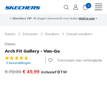
0
Men
MENU
⭐
Skechers VIP:
45 dagen retourrecht voor leden
Meld je aan
⭐
🎁
Dames
Schoenen
Sneakers
Casual sneakers
Dames
Arch Fit Gallery - Van-Go
4,5 van de 5 klantbeoordelingen
Toevoegen aan verlanglijstje
3 beoordelingen
Prijs verlaagd van
€ 70,00
naar
€ 49,99
inclusief BTW