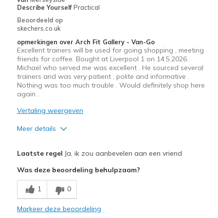
Describe Yourself
Practical
Beoordeeld op
skechers.co.uk
opmerkingen over Arch Fit Gallery - Van-Go
Excellent trainers will be used for going shopping , meeting
friends for coffee. Bought at Liverpool 1 on 14.5.2026.
Michael who served me was excellent . He sourced several
trainers and was very patient , polite and informative .
Nothing was too much trouble . Would definitely shop here
again .
Vertaling weergeven
Meer details
Pluspunten
Laatste regel
Ja, ik zou aanbevelen aan een vriend
Attractive Design
Was deze beoordeling behulpzaam?
Comfortable
1
0
Stylish
Markeer deze beoordeling