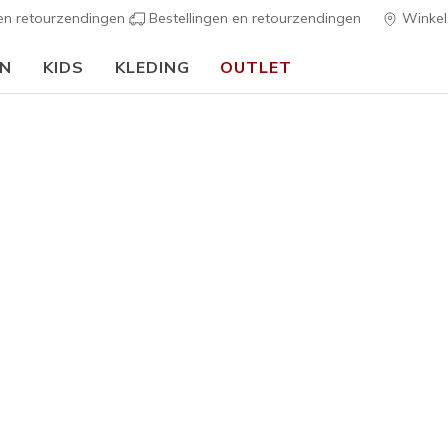
 en retourzendingen
Bestellingen en retourzendingen
Winkel
EN
KIDS
KLEDING
OUTLET
🎒 Voor het nieuwe schooljaar:
SHOP NU
s
Dames
Academy H
3
3,4 van de 5 kl
€ 75,00
Kleur
Marine / 