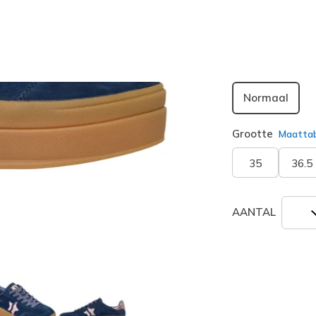
geselecte
Breedte
Normaal
Grootte
Maatta
35
36.5
AANTAL