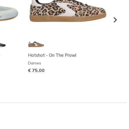
d
Hotshot - On The Prowl
Hotsho
Dames
Dame
€ 75,00
€ 75,