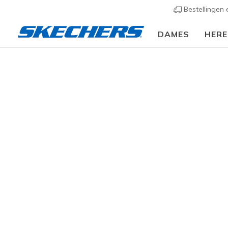
Bestellingen
DAMES
HER
Dames
Schoenen
Sneakers
Casual sneaker