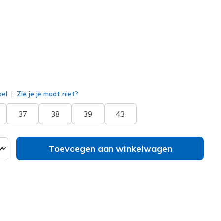
erd
bel
Zie je je maat niet?
37
38
39
43
Toevoegen aan winkelwagen