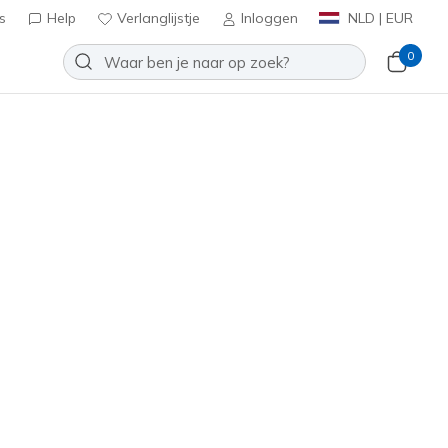
s
Help
Verlanglijstje
Inloggen
NLD | EUR
0
I - Elevated Essence
Toevoegen aan verlanglijstje
 beoordelingen
antbeoordelingen
inclusief BTW
Roze
(#
185430
NVPK
)