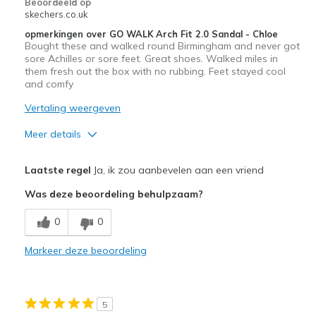
Beoordeeld op
skechers.co.uk
opmerkingen over GO WALK Arch Fit 2.0 Sandal - Chloe
Bought these and walked round Birmingham and never got
sore Achilles or sore feet. Great shoes. Walked miles in
them fresh out the box with no rubbing. Feet stayed cool
and comfy
Vertaling weergeven
Meer details
Pluspunten
Laatste regel
Ja, ik zou aanbevelen aan een vriend
Attractive Design
Was deze beoordeling behulpzaam?
Breathe Well
0
0
Comfortable
Markeer deze beoordeling
Durable
Stylish
5
Supportive