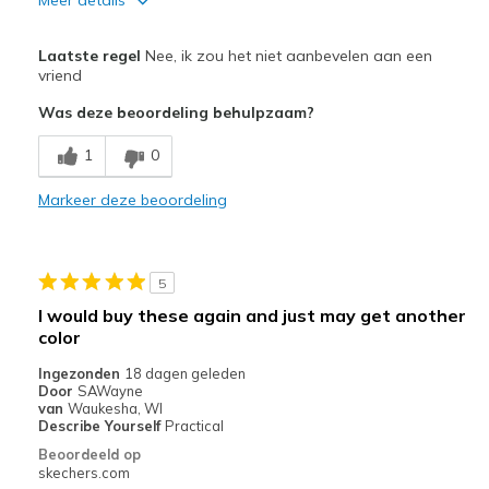
Pluspunten
Laatste regel
Nee, ik zou het niet aanbevelen aan een
They squeak when walking
vriend
Was deze beoordeling behulpzaam?
Minpunten
Poor Quality
1
0
Markeer deze beoordeling
5
I would buy these again and just may get another
color
Ingezonden
18 dagen geleden
Door
SAWayne
van
Waukesha, WI
Describe Yourself
Practical
Beoordeeld op
skechers.com