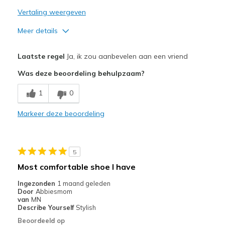
Vertaling weergeven
Meer details
Pluspunten
Laatste regel
Ja, ik zou aanbevelen aan een vriend
Attractive Design
Was deze beoordeling behulpzaam?
Comfortable
1
0
Stylish
Markeer deze beoordeling
Beste toepassingen
Casual Wear
5
Going Out
Most comfortable shoe I have
Travel
Ingezonden
1 maand geleden
Door
Abbiesmom
Width
Feels too wide
van
MN
Describe Yourself
Stylish
Sizing
Feels half size too big
Beoordeeld op
View On Shoes
I'm Into Shoes