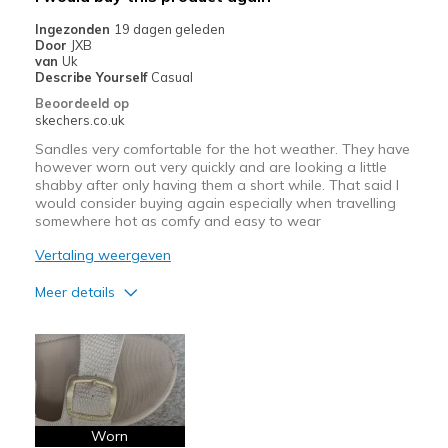
Going Out
Ingezonden
19 dagen geleden
Door
JXB
Travel
van
Uk
Describe Yourself
Casual
Width
Feels true to width
Beoordeeld op
skechers.co.uk
Sizing
Feels true to size
View On Shoes
I'm Really Into Shoes
Sandles very comfortable for the hot weather. They have
however worn out very quickly and are looking a little
shabby after only having them a short while. That said I
would consider buying again especially when travelling
somewhere hot as comfy and easy to wear
Vertaling weergeven
Meer details
Pluspunten
Comfortable
Minpunten
Wear Out Quickly
Worn