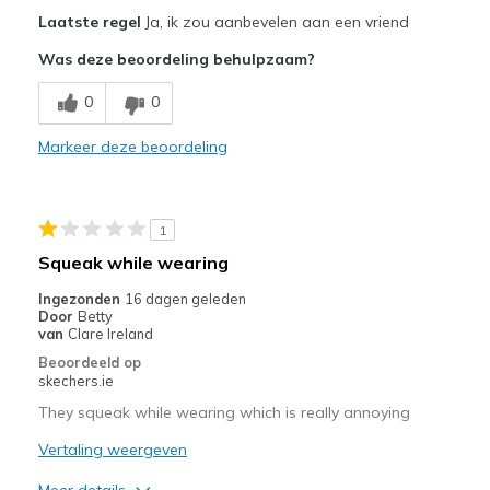
Pluspunten
Laatste regel
Ja, ik zou aanbevelen aan een vriend
Attractive Design
Was deze beoordeling behulpzaam?
Comfortable
0
0
Stylish
Markeer deze beoordeling
Beste toepassingen
Casual Wear
1
Travel
Squeak while wearing
Width
Feels true to width
Ingezonden
16 dagen geleden
Door
Betty
Sizing
Feels half size too big
van
Clare Ireland
View On Shoes
Shoes are for Wearing
Beoordeeld op
skechers.ie
They squeak while wearing which is really annoying
Vertaling weergeven
Meer details