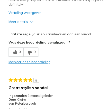
definitely!!
Vertaling weergeven
Meer details
Pluspunten
Laatste regel
Ja, ik zou aanbevelen aan een vriend
Comfortable
Was deze beoordeling behulpzaam?
Durable
0
0
Beste toepassingen
Markeer deze beoordeling
Casual Wear
Going Out
5
Width
Feels true to width
Great stylish sandal
Sizing
Feels half size too big
Ingezonden
1 maand geleden
View On Shoes
I'm Into Shoes
Door
Claire
van
Peterborough