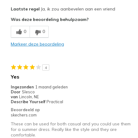
Pluspunten
Laatste regel
Ja, ik zou aanbevelen aan een vriend
Attractive Design
Was deze beoordeling behulpzaam?
Breathe Well
0
0
Comfortable
Markeer deze beoordeling
Durable
Width
Feels true to width
4
Sizing
Feels true to size
Yes
View On Shoes
I'm Really Into Shoes
Ingezonden
1 maand geleden
Door
Slesco
van
Lincoln, NE
Describe Yourself
Practical
Beoordeeld op
skechers.com
These can be used for both casual and you could use them
for a summer dress. Really like the style and they are
comfortable.