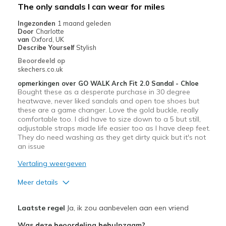
The only sandals I can wear for miles
Beste toepassingen
Ingezonden
1 maand geleden
Door
Charlotte
Casual Wear
van
Oxford, UK
Describe Yourself
Stylish
Going Out
Beoordeeld op
skechers.co.uk
Special Occasions
opmerkingen over GO WALK Arch Fit 2.0 Sandal - Chloe
Bought these as a desperate purchase in 30 degree
View On Shoes
Shoes are for Wearing
heatwave, never liked sandals and open toe shoes but
these are a game changer. Love the gold buckle, really
comfortable too. I did have to size down to a 5 but still,
adjustable straps made life easier too as I have deep feet.
They do need washing as they get dirty quick but it's not
an issue
Vertaling weergeven
Meer details
Pluspunten
Laatste regel
Ja, ik zou aanbevelen aan een vriend
Attractive Design
Was deze beoordeling behulpzaam?