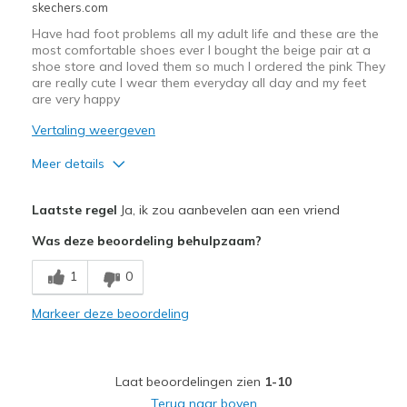
skechers.com
Have had foot problems all my adult life and these are the
most comfortable shoes ever I bought the beige pair at a
shoe store and loved them so much I ordered the pink They
are really cute I wear them everyday all day and my feet
are very happy
Vertaling weergeven
Meer details
Pluspunten
Laatste regel
Ja, ik zou aanbevelen aan een vriend
Appreciate the adjustable straps
Was deze beoordeling behulpzaam?
Attractive Design
1
0
Comfortable
Markeer deze beoordeling
Stylish
Beste toepassingen
Laat beoordelingen zien
1-10
Casual Wear
Terug naar boven