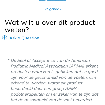
Travel
volgende
»
Width
Feels true to width
Wat wilt u over dit product
Sizing
Feels half size too small
weten?
View On Shoes
I'm Really Into Shoes
Ask a Question
De Seal of Acceptance van de American
Podiatric Medical Association (APMA) erkent
producten waarvan is gebleken dat ze goed
zijn voor de gezondheid van de voeten. Om
erkend te worden, wordt elk product
beoordeeld door een groep APMA-
podotherapeuten om er zeker van te zijn dat
het de gezondheid van de voet bevordert.