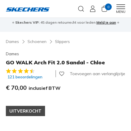
0
Men
MENU
⭐
Skechers VIP:
45 dagen retourrecht voor leden
Meld je aan
⭐
🎁
Dames
Schoenen
Slippers
Dames
GO WALK Arch Fit 2.0 Sandal - Chloe
5 van de 5 klantbeoordelingen
Toevoegen aan verlanglijstje
121 beoordelingen
€ 70,00
inclusief BTW
UITVERKOCHT