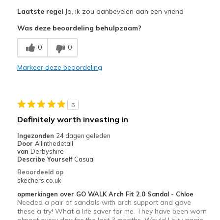
Laatste regel
Ja, ik zou aanbevelen aan een vriend
Beste toepassingen
Was deze beoordeling behulpzaam?
Casual Wear
Travel
0
0
Markeer deze beoordeling
Width
Feels true to width
Sizing
Feels full size too big
View On Shoes
Shoes are for Wearing
5
Definitely worth investing in
Ingezonden
24 dagen geleden
Door
Allinthedetail
van
Derbyshire
Describe Yourself
Casual
Beoordeeld op
skechers.co.uk
opmerkingen over GO WALK Arch Fit 2.0 Sandal - Chloe
Needed a pair of sandals with arch support and gave
these a try! What a life saver for me. They have been worn
almost every day for the last 3 months. Would I buy again -