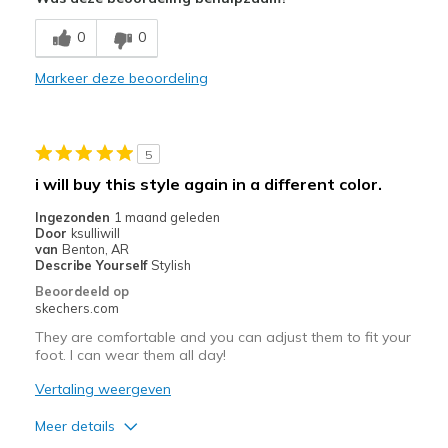
Breathe Well
0
0
Comfortable
Markeer deze beoordeling
Durable
Stylish
5
Beste toepassingen
i will buy this style again in a different color.
Casual Wear
Ingezonden
1 maand geleden
Door
ksulliwill
Travel
van
Benton, AR
Describe Yourself
Stylish
Width
Feels true to width
Beoordeeld op
skechers.com
Sizing
Feels full size too big
View On Shoes
I'm Into Shoes
They are comfortable and you can adjust them to fit your
foot. I can wear them all day!
Vertaling weergeven
Meer details