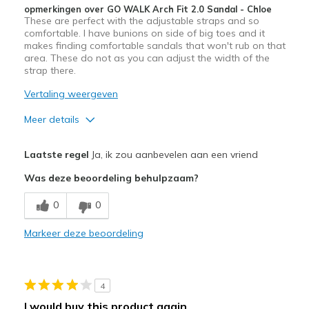
opmerkingen over GO WALK Arch Fit 2.0 Sandal - Chloe
These are perfect with the adjustable straps and so
comfortable. I have bunions on side of big toes and it
makes finding comfortable sandals that won't rub on that
area. These do not as you can adjust the width of the
strap there.
Vertaling weergeven
Meer details
Pluspunten
Laatste regel
Ja, ik zou aanbevelen aan een vriend
Attractive Design
Was deze beoordeling behulpzaam?
Comfortable
0
0
Durable
Markeer deze beoordeling
Stylish
Beste toepassingen
4
Casual Wear
I would buy this product again