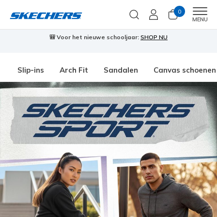
0
Men
MENU
🎒 Voor het nieuwe schooljaar:
SHOP NU
Slip-ins
Arch Fit
Sandalen
Canvas schoenen