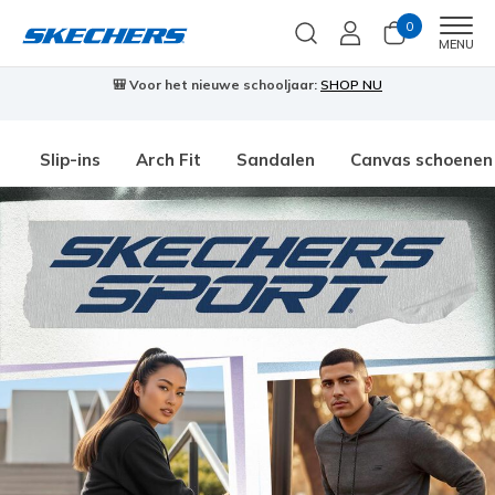
0
Men
MENU
🎒 Voor het nieuwe schooljaar:
SHOP NU
Slip-ins
Arch Fit
Sandalen
Canvas schoenen