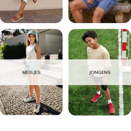
MEISJES
JONGENS