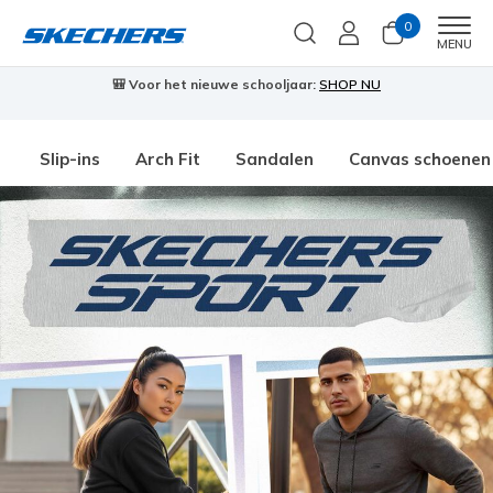
0
Men
MENU
🎒 Voor het nieuwe schooljaar:
SHOP NU
Slip-ins
Arch Fit
Sandalen
Canvas schoenen