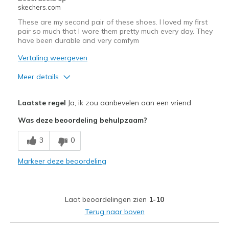
skechers.com
These are my second pair of these shoes. I loved my first
pair so much that I wore them pretty much every day. They
have been durable and very comfym
Vertaling weergeven
Meer details
Pluspunten
Laatste regel
Ja, ik zou aanbevelen aan een vriend
Comfortable
Was deze beoordeling behulpzaam?
Durable
3
0
Beste toepassingen
Markeer deze beoordeling
Casual Wear
Travel
Laat beoordelingen zien
1-10
Width
Feels true to width
Terug naar boven
Sizing
Feels true to size