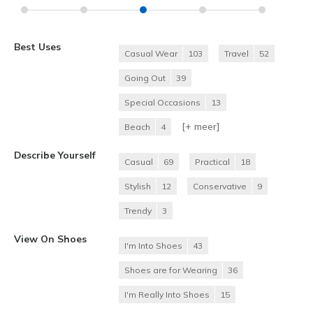
Best Uses
Casual Wear
103
Travel
52
Going Out
39
Special Occasions
13
[+
meer
]
Beach
4
Describe Yourself
Casual
69
Practical
18
Stylish
12
Conservative
9
Trendy
3
View On Shoes
I'm Into Shoes
43
Shoes are for Wearing
36
I'm Really Into Shoes
15