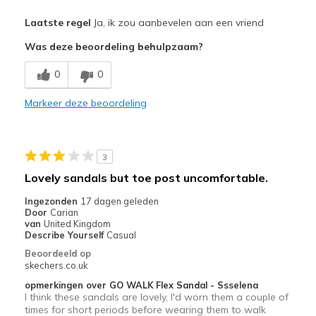
Pluspunten
Laatste regel
Ja, ik zou aanbevelen aan een vriend
Attractive Design
Was deze beoordeling behulpzaam?
Breathe Well
0
0
Comfortable
Markeer deze beoordeling
Durable
Stylish
3
Beste toepassingen
Lovely sandals but toe post uncomfortable.
Casual Wear
Ingezonden
17 dagen geleden
Door
Carian
Going Out
van
United Kingdom
Describe Yourself
Casual
Special Occasions
Beoordeeld op
skechers.co.uk
Travel
opmerkingen over GO WALK Flex Sandal - Ssselena
I think these sandals are lovely, I'd worn them a couple of
Width
Feels true to width
times for short periods before wearing them to walk