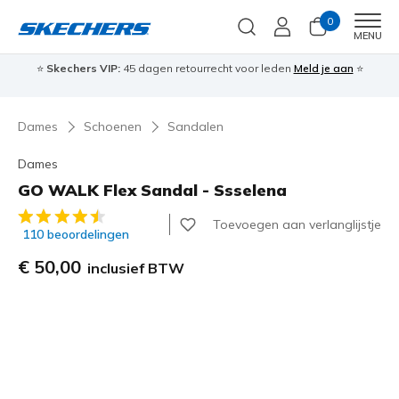
0
Men
MENU
⭐
Skechers VIP:
45 dagen retourrecht voor leden
Meld je aan
⭐
🎁
Dames
Schoenen
Sandalen
Dames
GO WALK Flex Sandal - Ssselena
4,8 van de 5 klantbeoordelingen
Toevoegen aan verlanglijstje
110 beoordelingen
€ 50,00
inclusief BTW