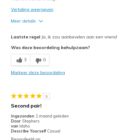
Vertaling weergeven
Meer details
Pluspunten
Laatste regel
Ja, ik zou aanbevelen aan een vriend
Comfortable
Was deze beoordeling behulpzaam?
Durable
3
0
Stylish
Markeer deze beoordeling
Beste toepassingen
Casual Wear
5
Travel
Second pair!
Width
Feels true to width
Ingezonden
1 maand geleden
Door
Stephers
Sizing
Feels half size too small
van
Idaho
View On Shoes
I'm Into Shoes
Describe Yourself
Casual
Beoordeeld op