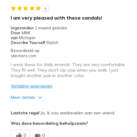
Casual Wear
5
Going Out
I am very pleased with these sandals!
Special Occasions
Ingezonden
1 maand geleden
Door
MIMI
Travel
van
Michigan
Describe Yourself
Stylish
Width
Feels true to width
Beoordeeld op
skechers.com
Sizing
Feels true to size
View On Shoes
I'm Into Shoes
I wear these for daily errands. They are very comfortable.
They fit well. They don't clip clop when you walk. I just
bought another pair in another color.
Vertaling weergeven
Meer details
Pluspunten
Laatste regel
Ja, ik zou aanbevelen aan een vriend
Attractive Design
Was deze beoordeling behulpzaam?
Comfortable
0
0