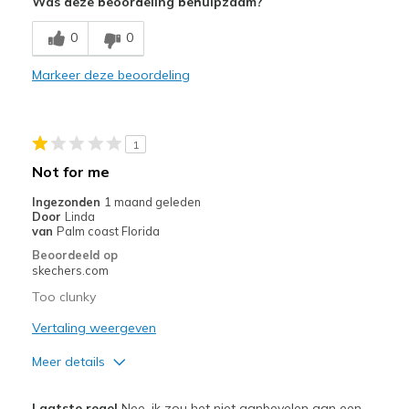
Was deze beoordeling behulpzaam?
Comfortable
0
0
Stylish
Markeer deze beoordeling
Beste toepassingen
Casual Wear
1
Going Out
Not for me
Travel
Ingezonden
1 maand geleden
Door
Linda
Width
Feels true to width
van
Palm coast Florida
Sizing
Feels true to size
Beoordeeld op
skechers.com
View On Shoes
I'm Into Shoes
Too clunky
Vertaling weergeven
Meer details
Minpunten
Laatste regel
Nee, ik zou het niet aanbevelen aan een