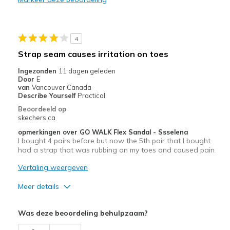
Casual Wear
Width
Feels true to width
4
Sizing
Feels true to size
Strap seam causes irritation on toes
View On Shoes
Shoes are for Wearing
Ingezonden
11 dagen geleden
Door
E
van
Vancouver Canada
Describe Yourself
Practical
Beoordeeld op
skechers.ca
opmerkingen over GO WALK Flex Sandal - Ssselena
I bought 4 pairs before but now the 5th pair that I bought
had a strap that was rubbing on my toes and caused pain
Vertaling weergeven
Meer details
Pluspunten
Was deze beoordeling behulpzaam?
Attractive Design