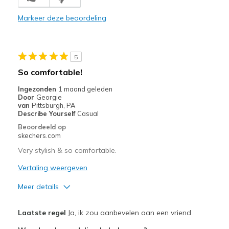
Durable
Markeer deze beoordeling
Stylish
Beste toepassingen
5
Casual Wear
So comfortable!
Going Out
Ingezonden
1 maand geleden
Door
Georgie
Width
Feels true to width
van
Pittsburgh, PA
Describe Yourself
Casual
Sizing
Feels true to size
Beoordeeld op
View On Shoes
I'm Into Shoes
skechers.com
Very stylish & so comfortable.
Vertaling weergeven
Meer details
Pluspunten
Laatste regel
Ja, ik zou aanbevelen aan een vriend
Attractive Design