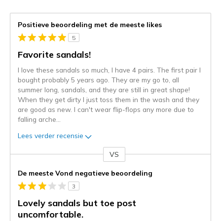
Positieve beoordeling met de meeste likes
5
Favorite sandals!
I love these sandals so much, I have 4 pairs. The first pair I
bought probably 5 years ago. They are my go to, all
summer long, sandals, and they are still in great shape!
When they get dirty I just toss them in the wash and they
are good as new. I can't wear flip-flops any more due to
falling arche
...
Lees verder recensie
VS
Je
content
De meeste Vond negatieve beoordeling
wordt
3
momenteel
gemigreerd
Lovely sandals but toe post
naar
uncomfortable.