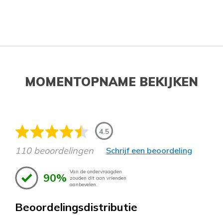
MOMENTOPNAME BEKIJKEN
4.5
110 beoordelingen
Schrijf een beoordeling
Van de ondervraagden
90%
zouden dit aan vrienden
aanbevelen.
Beoordelingsdistributie