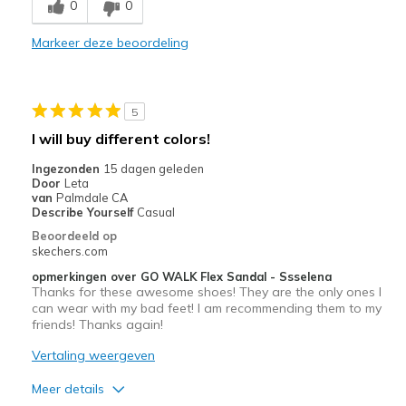
0
0
Comfortable
Markeer deze beoordeling
Durable
Stylish
5
Beste toepassingen
I will buy different colors!
Casual Wear
Ingezonden
15 dagen geleden
Door
Leta
Width
Feels true to width
van
Palmdale CA
Describe Yourself
Casual
Sizing
Feels half size too big
Beoordeeld op
skechers.com
opmerkingen over GO WALK Flex Sandal - Ssselena
Thanks for these awesome shoes! They are the only ones I
can wear with my bad feet! I am recommending them to my
friends! Thanks again!
Vertaling weergeven
Meer details