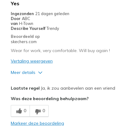
Yes
Beste toepassingen
Ingezonden
21 dagen geleden
Casual Wear
Door
ABC
van
H-Town
Travel
Describe Yourself
Trendy
Beoordeeld op
Width
Feels true to width
skechers.com
Sizing
Feels true to size
Wear for work, very comfortable. Will buy again !
View On Shoes
I'm Into Shoes
Vertaling weergeven
Meer details
Pluspunten
Laatste regel
Ja, ik zou aanbevelen aan een vriend
Attractive Design
Was deze beoordeling behulpzaam?
Comfortable
0
0
Stylish
Markeer deze beoordeling
Beste toepassingen