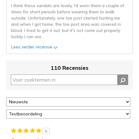
de
I think these sandals are lovely, I'd worn them a couple of
niejee
times for short periods before wearing them to walk
page_id.
outside. Unfortunately, one toe post started hurting me
Je
and when I got home, the toe post area was covered in
kunt
blood. I tried to get it out, but it's not come out properly,
de
luckily I can wa
...
status
van
Lees verder recensie
je
migratie
controleren
110 Recensies
op
deze
page
of
door
<a
href="javascript:location.href=location.pathname;">hier</a>
de
page
met
5
de