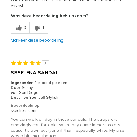
Need Break In
vriend
Was deze beoordeling behulpzaam?
Poor Cushioning
0
1
View On Shoes
I'm Really Into Shoes
Markeer deze beoordeling
5
SSSELENA SANDAL
Ingezonden
1 maand geleden
Door
Sunny
van
San Diego
Describe Yourself
Stylish
Beoordeeld op
skechers.com
You can walk all day in these sandals. The straps are
amazingly comfortable. Wish they came in more colors
cause it's own everyone if them, especially white. My size
was a bit small though