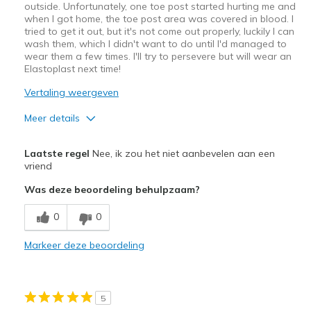
Sizing
Feels true to size
outside. Unfortunately, one toe post started hurting me and
when I got home, the toe post area was covered in blood. I
View On Shoes
I'm Into Shoes
tried to get it out, but it's not come out properly, luckily I can
wash them, which I didn't want to do until I'd managed to
wear them a few times. I'll try to persevere but will wear an
Elastoplast next time!
Vertaling weergeven
Meer details
Pluspunten
Laatste regel
Nee, ik zou het niet aanbevelen aan een
Attractive Design
vriend
Was deze beoordeling behulpzaam?
Breathe Well
0
0
Durable
Stylish
Markeer deze beoordeling
Minpunten
Need Break In
5