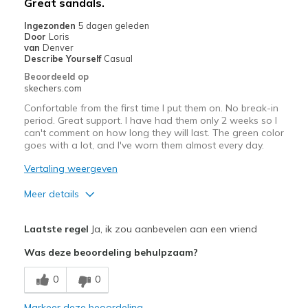
Great sandals.
migratiegeschiedenis
van
Ingezonden
5 dagen geleden
Door
Loris
de
van
Denver
page_id
Describe Yourself
Casual
te
Beoordeeld op
bezoeken.
skechers.com
Confortable from the first time I put them on. No break-in
period. Great support. I have had them only 2 weeks so I
can't comment on how long they will last. The green color
goes with a lot, and I've worn them almost every day.
Vertaling weergeven
Meer details
Pluspunten
Laatste regel
Ja, ik zou aanbevelen aan een vriend
Attractive Design
Was deze beoordeling behulpzaam?
Stylish
0
0
Beste toepassingen
Markeer deze beoordeling