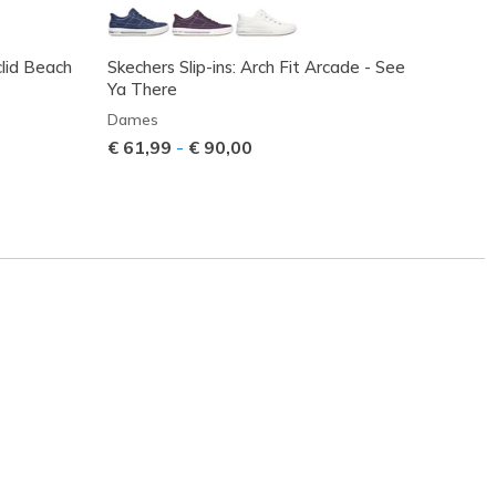
clid Beach
Skechers Slip-ins: Arch Fit Arcade - See
Skeche
Ya There
- Cozy
Dames
Dame
€ 61,99
-
€ 90,00
Prijs 
€ 75,