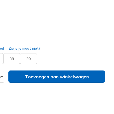
erd
bel
Zie je je maat niet?
38
39
Toevoegen aan winkelwagen