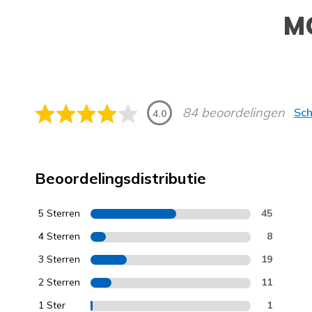
M
84 beoordelingen
Sch
4.0
Beoordelingsdistributie
5 Sterren
45
4 Sterren
8
3 Sterren
19
2 Sterren
11
1 Ster
1