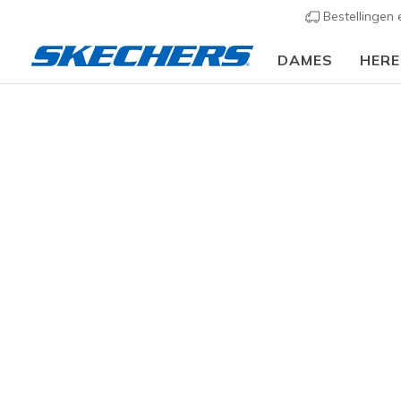
Bestellingen
DAMES
HER
🎒 Voor het nieuwe schooljaar:
SHOP NU
Dames
Schoenen
Sandalen