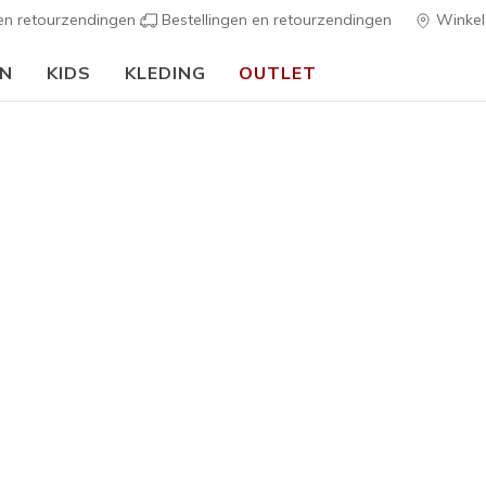
 en retourzendingen
Bestellingen en retourzendingen
Winkel
EN
KIDS
KLEDING
OUTLET
Dames
BOBS Des
8
4,3 van de 5 kl
Prijs ver
€ 45,00
n
Kleur
Kastanje