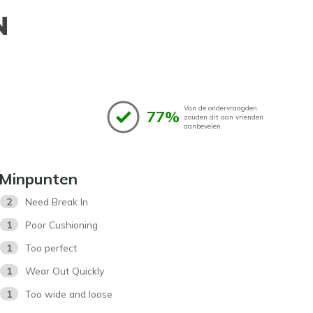
N
Van de ondervraagden
77%
zouden dit aan vrienden
aanbevelen.
Minpunten
2
Need Break In
1
Poor Cushioning
1
Too perfect
1
Wear Out Quickly
1
Too wide and loose