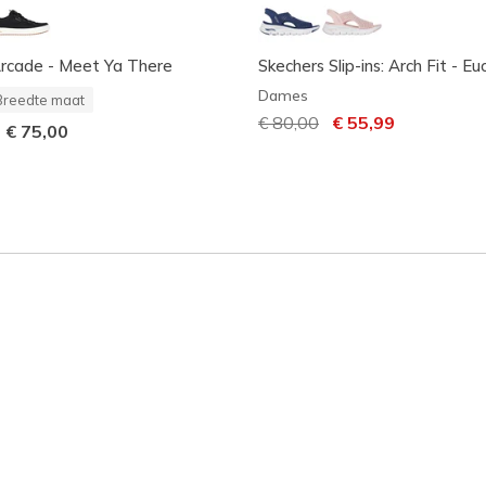
Arcade - Meet Ya There
Skechers Slip-ins: Arch Fit - Eu
Dames
Breedte maat
Prijs verlaagd van
€ 80,00
naar
€ 55,99
-
€ 75,00