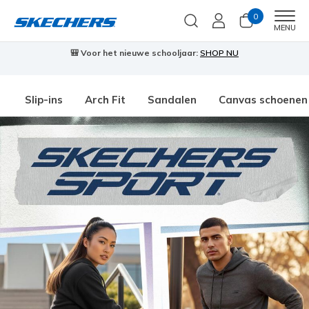
0
Men
MENU
🎒 Voor het nieuwe schooljaar:
SHOP NU
Slip-ins
Arch Fit
Sandalen
Canvas schoenen