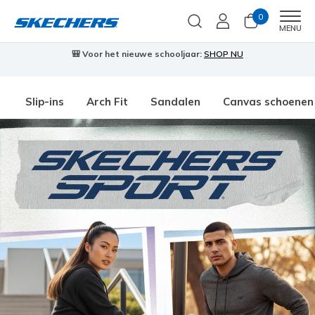
0
Men
MENU
🎒 Voor het nieuwe schooljaar:
SHOP NU
Slip-ins
Arch Fit
Sandalen
Canvas schoenen