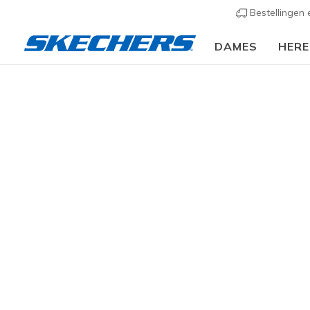
Bestellingen
DAMES
HER
Dames
Schoenen
Sneakers
Casual sneaker