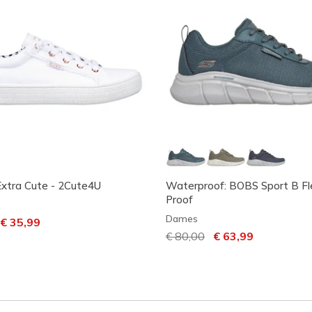
xtra Cute - 2Cute4U
Waterproof: BOBS Sport B Fle
Proof
Dames
laagd van
aar
€ 35,99
Prijs verlaagd van
€ 80,00
naar
€ 63,99