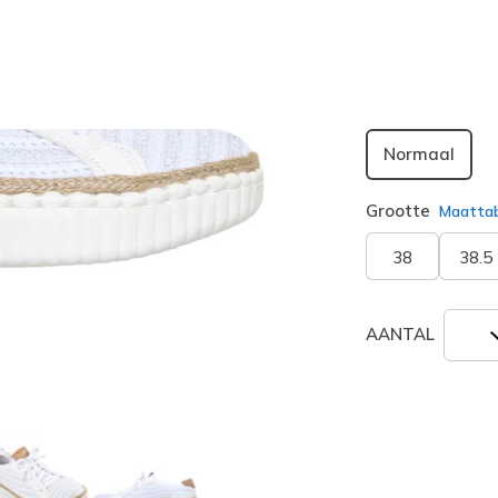
geselecte
Breedte
Normaal
Grootte
Maatta
38
38.5
AANTAL