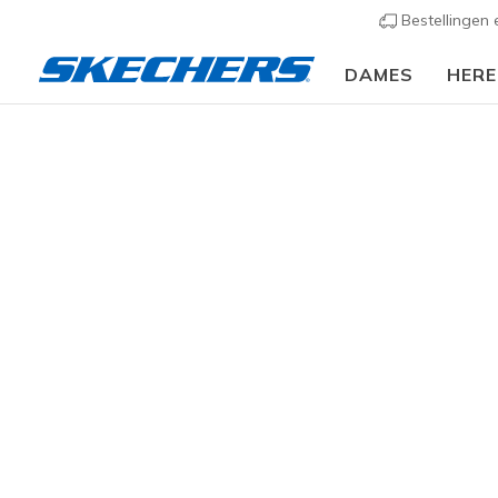
Bestellingen
DAMES
HER
Dames
Schoenen
Sneakers
Casual sneaker