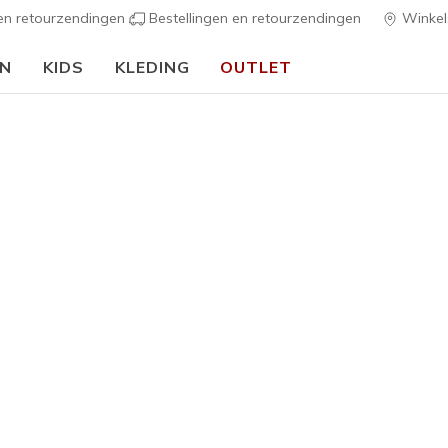
 en retourzendingen
Bestellingen en retourzendingen
Winkel
EN
KIDS
KLEDING
OUTLET
⭐
Skechers VIP:
45 dagen retourrecht voor leden
Meld je aan
⭐
s
Dames
Topnotch 
6
5 van de 5 klan
€ 80,00
Kleur
Natuurlijk /