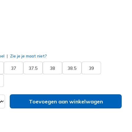
erd
bel
Zie je je maat niet?
37
37.5
38
38.5
39
Toevoegen aan winkelwagen