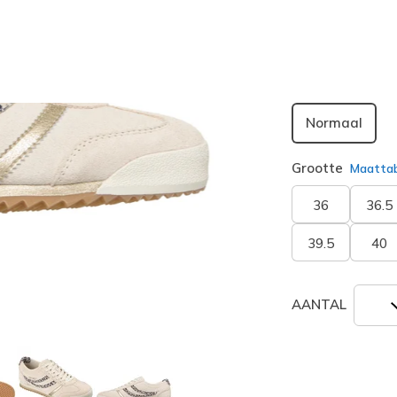
geselecte
Breedte
Normaal
Grootte
Maatta
36
36.5
39.5
40
AANTAL