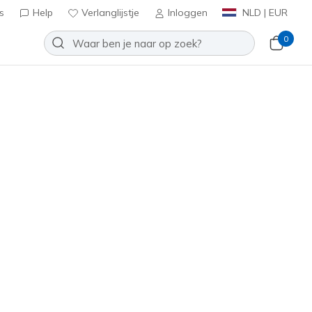
s
Help
Verlanglijstje
Inloggen
NLD | EUR
0
- Lively Leopard
Toevoegen aan verlanglijstje
 beoordelingen
tbeoordelingen
inclusief BTW
 Multi
(#
185503
NTMT
)