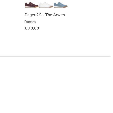
Zinger 2.0 - The Arwen
Retro 
Dames
Dame
€ 70,00
€ 80,