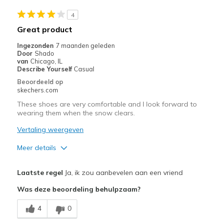
4
Minpunten
Great product
Too wide and bubbly
Ingezonden
7 maanden geleden
Beste toepassingen
Door
Shado
van
Chicago, IL
Casual Wear
Describe Yourself
Casual
Beoordeeld op
Width
Feels too wide
skechers.com
Sizing
Feels full size too big
These shoes are very comfortable and I look forward to
View On Shoes
I'm Into Shoes
wearing them when the snow clears.
Vertaling weergeven
Meer details
Pluspunten
Laatste regel
Ja, ik zou aanbevelen aan een vriend
Attractive Design
Was deze beoordeling behulpzaam?
Comfortable
4
0
Stylish