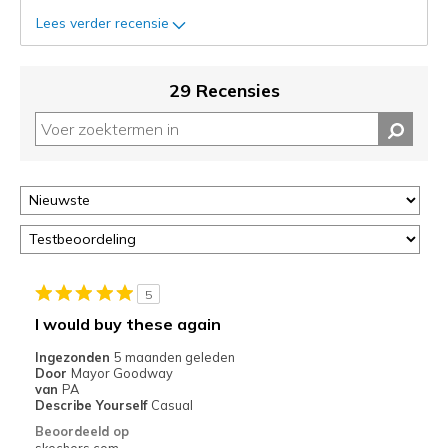
de
status
Lees verder recensie
van
je
migratie
29 Recensies
controleren
op
deze
page
of
door
<a
href="javascript:location.href=location.pathname;">hier</a>
de
page
5
met
I would buy these again
de
Ingezonden
5 maanden geleden
migratiegeschiedenis
Door
Mayor Goodway
van
van
PA
de
Describe Yourself
Casual
page_id
Beoordeeld op
te
skechers.com