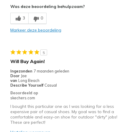
Was deze beoordeling behulpzaam?
Breathe Well
3
0
Comfortable
Durable
Markeer deze beoordeling
Stylish
5
Minpunten
Will Buy Again!
Poor Cushioning
Ingezonden
7 maanden geleden
Wear Out Quickly
Door
Jae
van
Long Beach
Describe Yourself
Casual
Beste toepassingen
Beoordeeld op
Casual Wear
skechers.com
I bought this particular one as I was looking for a less
Width
Feels too narrow
expensive pair of casual shoes. My goal was to find a
Sizing
Feels half size too small
comfortable and easy-on shoe for outdoor "dirty" jobs!
View On Shoes
These are perfect!
Shoes are for Wearing