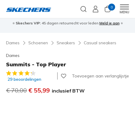
0
Men
MENU
⭐
Skechers VIP:
45 dagen retourrecht voor leden
Meld je aan
⭐
🎁
Dames
Schoenen
Sneakers
Casual sneakers
Dames
Summits - Top Player
5 van de 5 klantbeoordelingen
Toevoegen aan verlanglijstje
29 beoordelingen
Prijs verlaagd van
€ 70,00
naar
€ 55,99
inclusief BTW