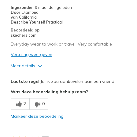
Width
Feels true to width
Ingezonden
9 maanden geleden
Sizing
Feels true to size
Door
Diamond
van
California
View On Shoes
I'm Really Into Shoes
Describe Yourself
Practical
Beoordeeld op
skechers.com
Everyday wear to work or travel. Very comfortable
Vertaling weergeven
Meer details
Pluspunten
Laatste regel
Ja, ik zou aanbevelen aan een vriend
Attractive Design
Was deze beoordeling behulpzaam?
Breathe Well
2
0
Comfortable
Markeer deze beoordeling
Durable
Stylish