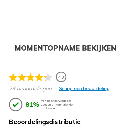
MOMENTOPNAME BEKIJKEN
4.3
29 beoordelingen
Schrijf een beoordeling
Van de ondervraagden
81%
zouden dit aan vrienden
aanbevelen.
Beoordelingsdistributie