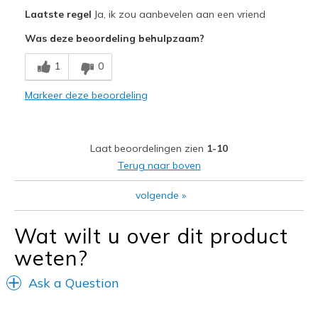
Pluspunten
Laatste regel
Ja, ik zou aanbevelen aan een vriend
Attractive Design
Was deze beoordeling behulpzaam?
Breathe Well
1
0
Comfortable
Markeer deze beoordeling
Beste toepassingen
Casual Wear
Laat beoordelingen zien
1-10
Travel
Terug naar boven
Width
Feels true to width
volgende
»
Sizing
Feels true to size
View On Shoes
Shoes are for Wearing
Wat wilt u over dit product
weten?
Ask a Question