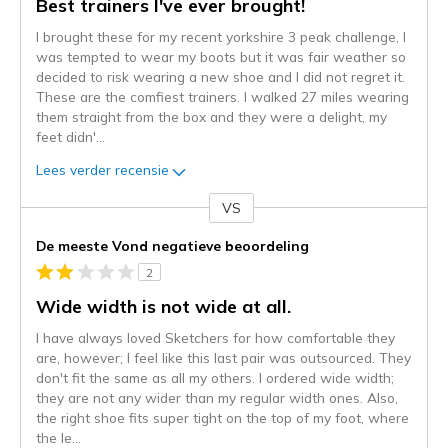
Best trainers I've ever brought!
I brought these for my recent yorkshire 3 peak challenge, I
was tempted to wear my boots but it was fair weather so
decided to risk wearing a new shoe and I did not regret it.
These are the comfiest trainers. I walked 27 miles wearing
them straight from the box and they were a delight, my
feet didn'
...
Lees verder recensie
VS
Je
content
De meeste Vond negatieve beoordeling
wordt
2
momenteel
gemigreerd
Wide width is not wide at all.
naar
I have always loved Sketchers for how comfortable they
de
are, however; I feel like this last pair was outsourced. They
niejee
don't fit the same as all my others. I ordered wide width;
page_id.
they are not any wider than my regular width ones. Also,
Je
the right shoe fits super tight on the top of my foot, where
kunt
the le
...