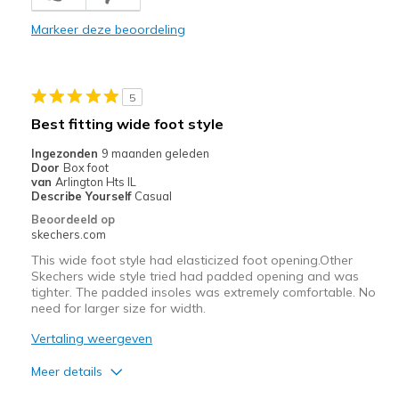
Minpunten
Markeer deze beoordeling
Need Break In
Beste toepassingen
5
Casual Wear
Best fitting wide foot style
Travel
Ingezonden
9 maanden geleden
Door
Box foot
Width
Feels true to width
van
Arlington Hts IL
Describe Yourself
Casual
Sizing
Feels true to size
Beoordeeld op
View On Shoes
Shoes are for Wearing
skechers.com
This wide foot style had elasticized foot opening.Other
Skechers wide style tried had padded opening and was
tighter. The padded insoles was extremely comfortable. No
need for larger size for width.
Vertaling weergeven
Meer details