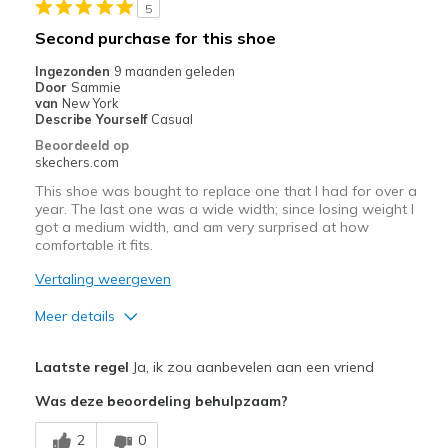
5
Beste toepassingen
Second purchase for this shoe
Casual Wear
Ingezonden
9 maanden geleden
Door
Sammie
Travel
van
New York
Describe Yourself
Casual
Width
Feels true to width
Beoordeeld op
skechers.com
Sizing
Feels true to size
View On Shoes
Shoes are for Wearing
This shoe was bought to replace one that I had for over a
year. The last one was a wide width; since losing weight I
got a medium width, and am very surprised at how
comfortable it fits.
Vertaling weergeven
Meer details
Pluspunten
Laatste regel
Ja, ik zou aanbevelen aan een vriend
Breathe Well
Was deze beoordeling behulpzaam?
Comfortable
2
0