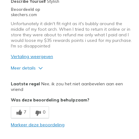
Describe Yourself
Stylish
Beoordeeld op
skechers.com
Unfortunately it didn't fit right as it's bubbly around the
middle of my foot arch. When I tried to return it online or in
store they were about to refund me only what I paid and I
would loose my $35 rewards points i used for my purchase.
I'm so disappointed
Vertaling weergeven
Meer details
Pluspunten
Laatste regel
Nee, ik zou het niet aanbevelen aan een
Attractive Design
vriend
Was deze beoordeling behulpzaam?
Breathe Well
7
0
Comfortable
Durable
Markeer deze beoordeling
Stylish