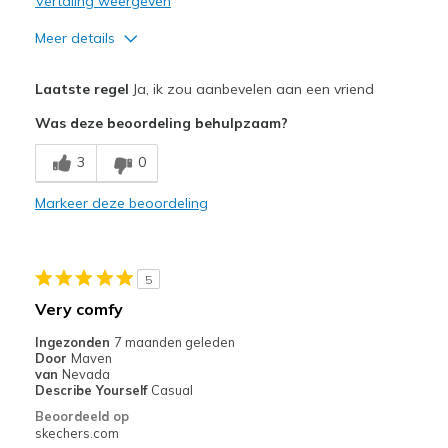
Vertaling weergeven
Meer details
Pluspunten
Laatste regel
Ja, ik zou aanbevelen aan een vriend
Breathe Well
Was deze beoordeling behulpzaam?
Comfortable
3
0
Durable
Markeer deze beoordeling
Stylish
Beste toepassingen
5
Casual Wear
Very comfy
Width
Feels true to width
Ingezonden
7 maanden geleden
Door
Maven
Sizing
Feels true to size
van
Nevada
View On Shoes
Shoes are for Wearing
Describe Yourself
Casual
Beoordeeld op
skechers.com