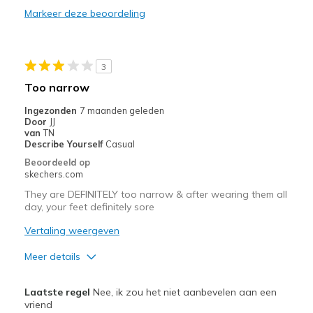
Markeer deze beoordeling
Beste toepassingen
Casual Wear
3
Width
Feels true to width
Too narrow
Sizing
Feels true to size
Ingezonden
7 maanden geleden
View On Shoes
Shoes are for Wearing
Door
JJ
van
TN
Describe Yourself
Casual
Beoordeeld op
skechers.com
They are DEFINITELY too narrow & after wearing them all
day, your feet definitely sore
Vertaling weergeven
Meer details
Pluspunten
Laatste regel
Nee, ik zou het niet aanbevelen aan een
Attractive Design
vriend