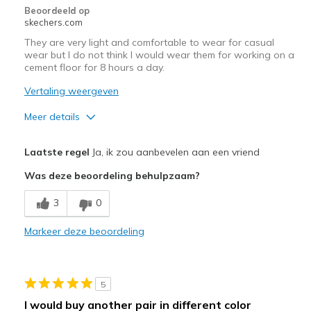
Beoordeeld op
View On Shoes
Shoes are for Wearing
skechers.com
They are very light and comfortable to wear for casual
wear but I do not think I would wear them for working on a
cement floor for 8 hours a day.
Vertaling weergeven
Meer details
Pluspunten
Laatste regel
Ja, ik zou aanbevelen aan een vriend
Breathe Well
Was deze beoordeling behulpzaam?
Comfortable
3
0
Minpunten
Markeer deze beoordeling
have not noticed any yet
Beste toepassingen
5
Casual Wear
I would buy another pair in different color