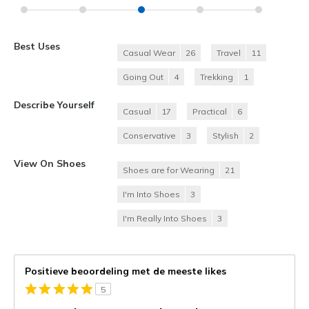
Best Uses
Casual Wear
26
Travel
11
Going Out
4
Trekking
1
Describe Yourself
Casual
17
Practical
6
Conservative
3
Stylish
2
View On Shoes
Shoes are for Wearing
21
I'm Into Shoes
3
I'm Really Into Shoes
3
Positieve beoordeling met de meeste likes
5