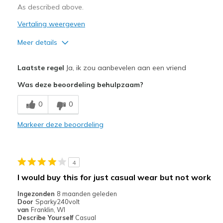
As described above.
Vertaling weergeven
Meer details
Pluspunten
Laatste regel
Ja, ik zou aanbevelen aan een vriend
Breathe Well
Was deze beoordeling behulpzaam?
Comfortable
0
0
Stylish
Markeer deze beoordeling
Minpunten
Could find no 'cons'
4
Beste toepassingen
I would buy this for just casual wear but not work
Casual Wear
Ingezonden
8 maanden geleden
Door
Sparky240volt
Width
Feels true to width
van
Franklin, WI
Describe Yourself
Casual
Sizing
Feels true to size