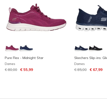
Pure Flex - Midnight Star
Skechers Slip-ins: Gl
Dames
Dames
Prijs verlaagd van
naar
Prijs verlaagd van
naar
€ 80,00
€ 55,99
€ 85,00
€ 67,99