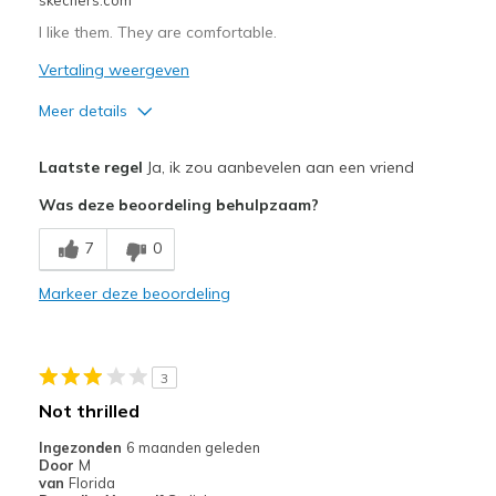
bezoeken.
I like them. They are comfortable.
Vertaling weergeven
Meer details
Pluspunten
Laatste regel
Ja, ik zou aanbevelen aan een vriend
Comfortable
Was deze beoordeling behulpzaam?
Beste toepassingen
7
0
Casual Wear
Markeer deze beoordeling
Width
Feels true to width
Sizing
Feels true to size
View On Shoes
Shoes are for Wearing
3
Not thrilled
Ingezonden
6 maanden geleden
Door
M
van
Florida