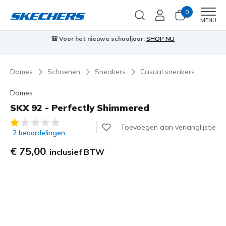
0
Men
MENU
Voor het nieuwe schooljaar:
SHOP NU
⭐
Skechers VIP:
45 d
Dames
Schoenen
Sneakers
Casual sneakers
Dames
SKX 92 - Perfectly Shimmered
5 van de 5 klantbeoordelingen
Toevoegen aan verlanglijstje
2 beoordelingen
€ 75,00
inclusief BTW