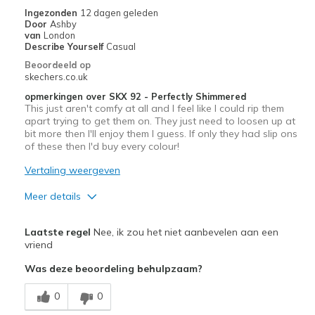
Ingezonden
12 dagen geleden
Door
Ashby
van
London
Describe Yourself
Casual
Beoordeeld op
skechers.co.uk
opmerkingen over SKX 92 - Perfectly Shimmered
This just aren't comfy at all and I feel like I could rip them
apart trying to get them on. They just need to loosen up at
bit more then I'll enjoy them I guess. If only they had slip ons
of these then I'd buy every colour!
Vertaling weergeven
Meer details
Pluspunten
Laatste regel
Nee, ik zou het niet aanbevelen aan een
Attractive Design
vriend
Was deze beoordeling behulpzaam?
Stylish
0
0
Minpunten