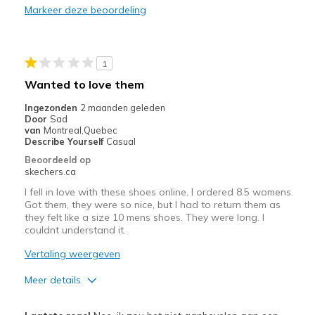
Need Break In
Markeer deze beoordeling
Beste toepassingen
Casual Wear
1
Wanted to love them
Width
Feels too narrow
Sizing
Feels full size too small
Ingezonden
2 maanden geleden
Door
Sad
View On Shoes
I'm Into Shoes
van
Montreal,Quebec
Describe Yourself
Casual
Beoordeeld op
skechers.ca
I fell in love with these shoes online. I ordered 8.5 womens.
Got them, they were so nice, but I had to return them as
they felt like a size 10 mens shoes. They were long. I
couldnt understand it.
Vertaling weergeven
Meer details
Pluspunten