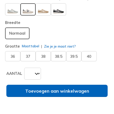
geselecteerd
Breedte
Normaal
Grootte
Maattabel
Zie je je maat niet?
36
37
38
38.5
39.5
40
AANTAL
Toevoegen aan winkelwagen