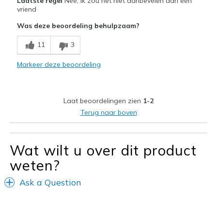
Laatste regel
Nee, ik zou het niet aanbevelen aan een
Attractive Design
vriend
Was deze beoordeling behulpzaam?
Stylish
11
3
Minpunten
Too long
Markeer deze beoordeling
Sizing
Feels full size too big
Laat beoordelingen zien
1-2
Terug naar boven
Wat wilt u over dit product
weten?
Ask a Question