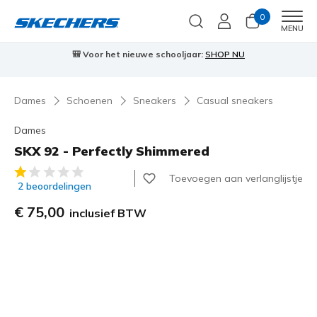
0
Men
MENU
⭐
Skechers VIP:
45 dagen retourrecht voor leden
Meld je aan
⭐

Dames
Schoenen
Sneakers
Casual sneakers
Dames
SKX 92 - Perfectly Shimmered
4,7 van de 5 klantbeoordelingen
Toevoegen aan verlanglijstje
2 beoordelingen
€ 75,00
inclusief BTW