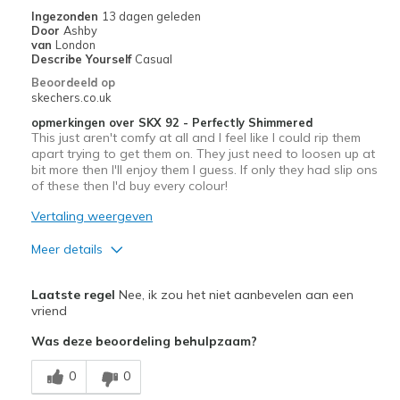
Ingezonden
13 dagen geleden
Door
Ashby
van
London
Describe Yourself
Casual
Beoordeeld op
skechers.co.uk
opmerkingen over SKX 92 - Perfectly Shimmered
This just aren't comfy at all and I feel like I could rip them
apart trying to get them on. They just need to loosen up at
bit more then I'll enjoy them I guess. If only they had slip ons
of these then I'd buy every colour!
Vertaling weergeven
Meer details
Pluspunten
Laatste regel
Nee, ik zou het niet aanbevelen aan een
Attractive Design
vriend
Was deze beoordeling behulpzaam?
Stylish
0
0
Minpunten