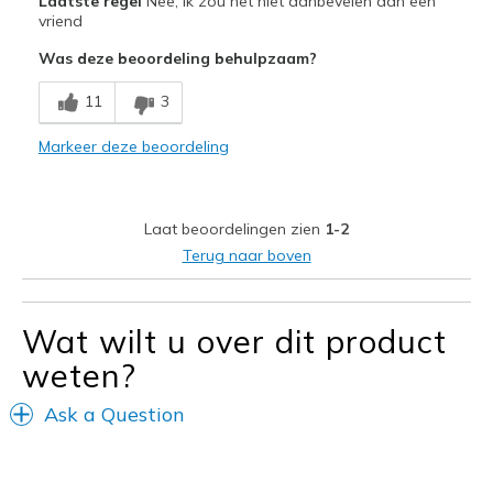
Laatste regel
Nee, ik zou het niet aanbevelen aan een
Attractive Design
vriend
Was deze beoordeling behulpzaam?
Stylish
11
3
Minpunten
Too long
Markeer deze beoordeling
Sizing
Feels full size too big
Laat beoordelingen zien
1-2
Terug naar boven
Wat wilt u over dit product
weten?
Ask a Question