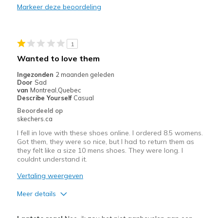
Need Break In
Markeer deze beoordeling
Beste toepassingen
Casual Wear
1
Wanted to love them
Width
Feels too narrow
Sizing
Feels full size too small
Ingezonden
2 maanden geleden
Door
Sad
View On Shoes
I'm Into Shoes
van
Montreal,Quebec
Describe Yourself
Casual
Beoordeeld op
skechers.ca
I fell in love with these shoes online. I ordered 8.5 womens.
Got them, they were so nice, but I had to return them as
they felt like a size 10 mens shoes. They were long. I
couldnt understand it.
Vertaling weergeven
Meer details
Pluspunten