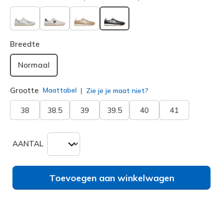
geselecteerd
Breedte
Normaal
Grootte
Maattabel
Zie je je maat niet?
38
38.5
39
39.5
40
41
AANTAL
Toevoegen aan winkelwagen