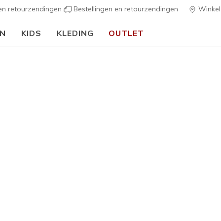
 en retourzendingen
Bestellingen en retourzendingen
Winkel
EN
KIDS
KLEDING
OUTLET
⭐
Skechers VIP:
45 dagen retourrecht voor leden
Meld je aan
⭐
s
Dames
Skechers 
1
3,3 van de 5 kl
€ 90,00
Kleur
Zwart / R