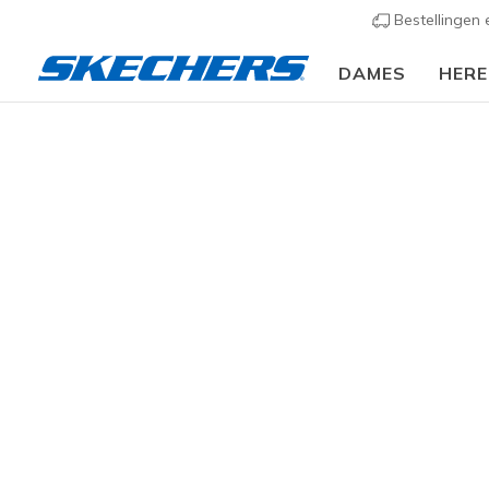
Bestellingen
DAMES
HER
Dames
Schoenen
Sneakers
Casual sneaker