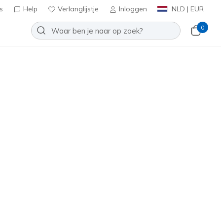
s
Help
Verlanglijstje
Inloggen
NLD | EUR
0
Slip-ins: Summits Plus
Toevoegen aan verlanglijstje
5 beoordelingen
antbeoordelingen
inclusief BTW
oos Goud
(#
150611
BKRG
)