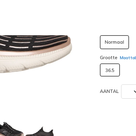
geselecte
Breedte
Normaal
Grootte
Maatta
36.5
AANTAL