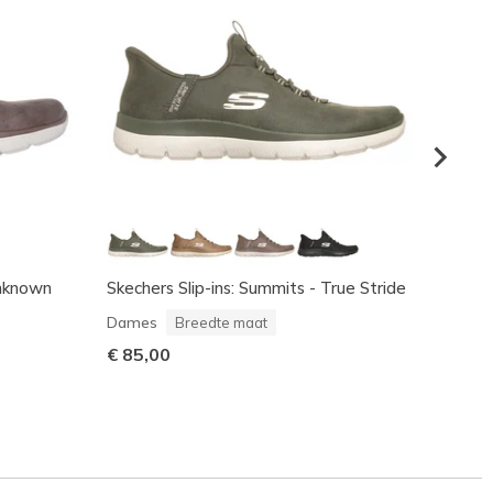
Unknown
Skechers Slip-ins: Summits - True Stride
Skeche
Night
Dames
Breedte maat
Dame
€ 85,00
€ 85,