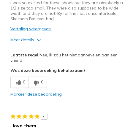
I was so excited for these shoes but they are absolutely a
Travel
1/2 size too small. They were also supposed to be wide
width and they are not. By far the most uncomfortable
Width
Feels too narrow
Skechers I've ever had.
Sizing
Feels true to size
Vertaling weergeven
Meer details
Pluspunten
Laatste regel
Nee, ik zou het niet aanbevelen aan een
Attractive Design
vriend
Was deze beoordeling behulpzaam?
Durable
0
0
Stylish
Markeer deze beoordeling
Beste toepassingen
Casual Wear
Width
Feels too narrow
5
Sizing
Feels half size too small
I love them
View On Shoes
Shoes are for Wearing