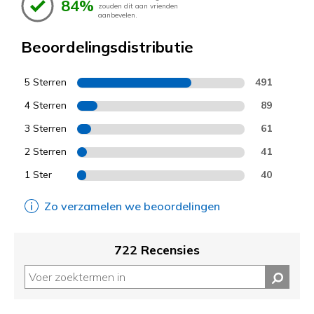
84%
zouden dit aan vrienden
aanbevelen.
Beoordelingsdistributie
5 Sterren
491
4 Sterren
89
3 Sterren
61
2 Sterren
41
1 Ster
40
Zo verzamelen we beoordelingen
722 Recensies