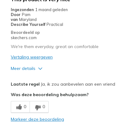
Casual Wear
Ingezonden
1 maand geleden
Door
Pam
Travel
van
Maryland
Describe Yourself
Practical
Width
Feels true to width
Beoordeeld op
skechers.com
Sizing
Feels true to size
View On Shoes
Shoes are for Wearing
We're them everyday, great an comfortable
Vertaling weergeven
Meer details
Pluspunten
Laatste regel
Ja, ik zou aanbevelen aan een vriend
Comfortable
Was deze beoordeling behulpzaam?
Beste toepassingen
0
0
Casual Wear
Markeer deze beoordeling
Width
Feels true to width
Sizing
Feels full size too big