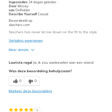
Ingezonden
24 dagen geleden
Door
Missey
van
DeRidder
Describe Yourself
Casual
Beoordeeld op
skechers.com
Skechers has never let me down on the fit to the style.
Vertaling weergeven
Meer details
Pluspunten
Laatste regel
Ja, ik zou aanbevelen aan een vriend
Attractive Design
Was deze beoordeling behulpzaam?
Breathe Well
0
0
Comfortable
Markeer deze beoordeling
Durable
Stylish
5