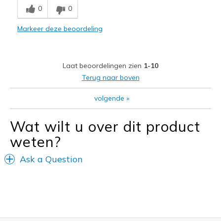
0
0
Stylish
Markeer deze beoordeling
Minpunten
Need Break In
Laat beoordelingen zien
1-10
Beste toepassingen
Terug naar boven
Casual Wear
volgende
»
Travel
Width
Feels too narrow
Wat wilt u over dit product
Sizing
Feels half size too small
weten?
View On Shoes
Shoes are for Wearing
Ask a Question