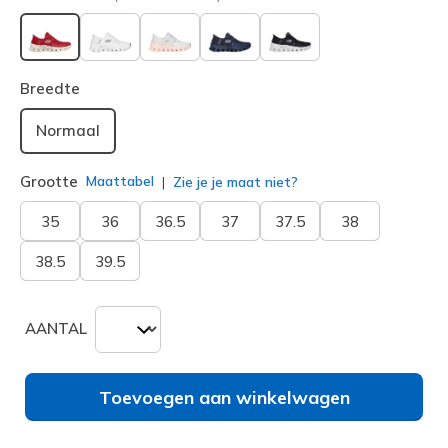
geselecteerd
Breedte
Normaal
Grootte
Maattabel
Zie je je maat niet?
35
36
36.5
37
37.5
38
38.5
39.5
AANTAL
Toevoegen aan winkelwagen