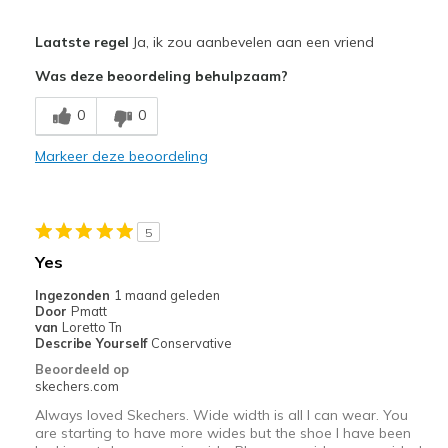
Pluspunten
Laatste regel
Ja, ik zou aanbevelen aan een vriend
Attractive Design
Was deze beoordeling behulpzaam?
Stylish
0
0
Minpunten
Markeer deze beoordeling
Need Break In
Beste toepassingen
5
Special Occasions
Yes
Width
Feels too narrow
Ingezonden
1 maand geleden
Sizing
Feels half size too small
Door
Pmatt
van
Loretto Tn
View On Shoes
I'm Into Shoes
Describe Yourself
Conservative
Beoordeeld op
skechers.com
Always loved Skechers. Wide width is all I can wear. You
are starting to have more wides but the shoe I have been