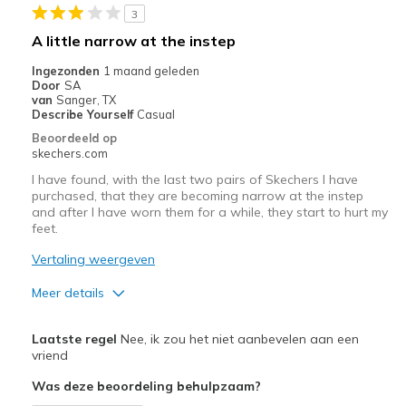
View On Shoes
I'm Into Shoes
3
A little narrow at the instep
Ingezonden
1 maand geleden
Door
SA
van
Sanger, TX
Describe Yourself
Casual
Beoordeeld op
skechers.com
I have found, with the last two pairs of Skechers I have
purchased, that they are becoming narrow at the instep
and after I have worn them for a while, they start to hurt my
feet.
Vertaling weergeven
Meer details
Pluspunten
Laatste regel
Nee, ik zou het niet aanbevelen aan een
Attractive Design
vriend
Was deze beoordeling behulpzaam?
Breathe Well