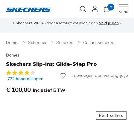
0
Men
MENU
⭐
Skechers VIP:
45 dagen retourrecht voor leden
Meld je aan
⭐
🎁
Dames
Schoenen
Sneakers
Casual sneakers
Dames
Skechers Slip-ins: Glide-Step Pro
3,1 van de 5 klantbeoordelingen
Toevoegen aan verlanglijstje
722 beoordelingen
€ 100,00
inclusief BTW
Best sellers