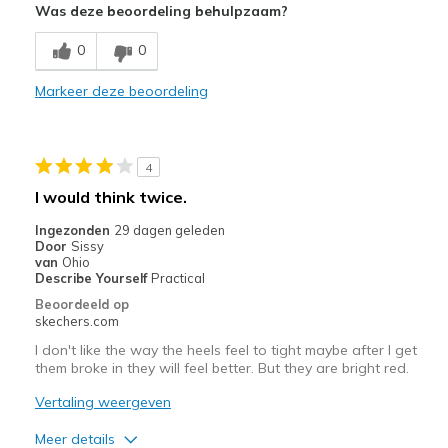
Was deze beoordeling behulpzaam?
Comfortable
0
0
Durable
Markeer deze beoordeling
Beste toepassingen
Casual Wear
4
I have Livestock so I use these for my around th
I would think twice.
Width
Feels true to width
Ingezonden
29 dagen geleden
Door
Sissy
Sizing
Feels true to size
van
Ohio
View On Shoes
Shoes are for Wearing
Describe Yourself
Practical
Beoordeeld op
skechers.com
I don't like the way the heels feel to tight maybe after I get
them broke in they will feel better. But they are bright red.
Vertaling weergeven
Meer details