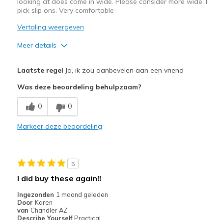
looking at does come in wide. Please consider more wide. I
pick slip ons. Very comfortable
Vertaling weergeven
Meer details
Pluspunten
Laatste regel
Ja, ik zou aanbevelen aan een vriend
Attractive Design
Was deze beoordeling behulpzaam?
Comfortable
0
0
Stylish
Markeer deze beoordeling
Beste toepassingen
Casual Wear
5
Travel
I did buy these again!!
Width
Feels true to width
Ingezonden
1 maand geleden
Door
Karen
Sizing
Feels true to size
van
Chandler AZ
View On Shoes
Shoes are for Wearing
Describe Yourself
Practical