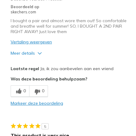
Beoordeeld op
skechers.com
I bought a pair and almost wore them out! So comfortable
and breathe well for summer! SO, I BOUGHT A 2ND PAIR
RIGHT AWAY! Just love them
Vertaling weergeven
Meer details
Pluspunten
Laatste regel
Ja, ik zou aanbevelen aan een vriend
Attractive Design
Was deze beoordeling behulpzaam?
Breathe Well
0
0
Comfortable
Markeer deze beoordeling
Durable
Stylish
5
Beste toepassingen
This product is very nice