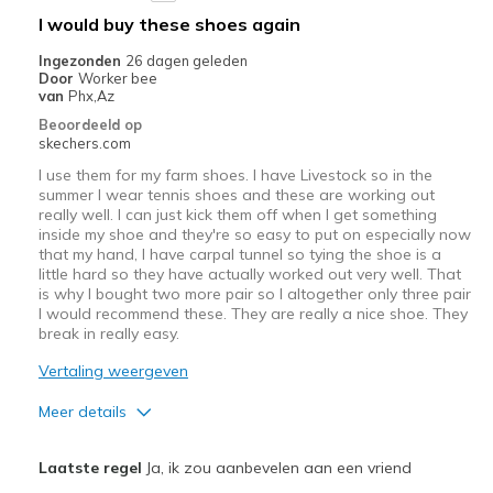
Beste toepassingen
I would buy these shoes again
Casual Wear
Ingezonden
26 dagen geleden
Door
Worker bee
Going Out
van
Phx,Az
Beoordeeld op
Travel
skechers.com
I use them for my farm shoes. I have Livestock so in the
Width
Feels true to width
summer I wear tennis shoes and these are working out
Sizing
Feels true to size
really well. I can just kick them off when I get something
View On Shoes
I'm Into Shoes
inside my shoe and they're so easy to put on especially now
that my hand, I have carpal tunnel so tying the shoe is a
little hard so they have actually worked out very well. That
is why I bought two more pair so I altogether only three pair
I would recommend these. They are really a nice shoe. They
break in really easy.
Vertaling weergeven
Meer details
Pluspunten
Laatste regel
Ja, ik zou aanbevelen aan een vriend
Breathe Well