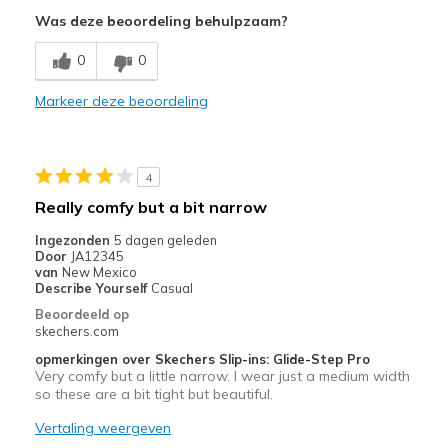
Attractive Design
Was deze beoordeling behulpzaam?
Comfortable
0
0
Stylish
Markeer deze beoordeling
Beste toepassingen
Casual Wear
4
Width
Feels true to width
Really comfy but a bit narrow
Sizing
Feels true to size
Ingezonden
5 dagen geleden
View On Shoes
I'm Into Shoes
Door
JA12345
van
New Mexico
Describe Yourself
Casual
Beoordeeld op
skechers.com
opmerkingen over Skechers Slip-ins: Glide-Step Pro
Very comfy but a little narrow. I wear just a medium width
so these are a bit tight but beautiful.
Vertaling weergeven