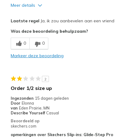
Meer details
Pluspunten
Laatste regel
Ja, ik zou aanbevelen aan een vriend
Attractive Design
Was deze beoordeling behulpzaam?
Breathe Well
0
0
Comfortable
Markeer deze beoordeling
Durable
Stylish
2
Minpunten
Order 1/2 size up
Narrow
Ingezonden
15 dagen geleden
Door
Elonna
Beste toepassingen
van
Eden Prairie, MN
Describe Yourself
Casual
Casual Wear
Beoordeeld op
skechers.com
Going Out
opmerkingen over Skechers Slip-ins: Glide-Step Pro