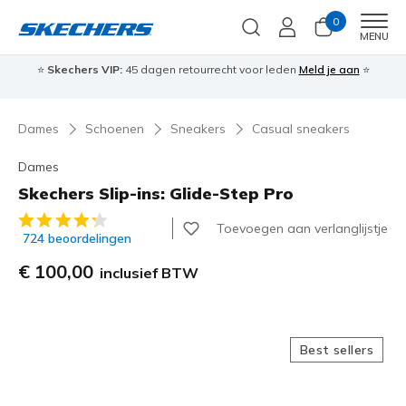
0
Men
MENU
⭐
Skechers VIP:
45 dagen retourrecht voor leden
Meld je aan
⭐
🎁
Dames
Schoenen
Sneakers
Casual sneakers
Dames
Skechers Slip-ins: Glide-Step Pro
3,1 van de 5 klantbeoordelingen
Toevoegen aan verlanglijstje
724 beoordelingen
€ 100,00
inclusief BTW
Best sellers