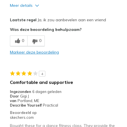
Meer details
Pluspunten
Laatste regel
Ja, ik zou aanbevelen aan een vriend
Attractive Design
Was deze beoordeling behulpzaam?
Breathe Well
0
0
Comfortable
Markeer deze beoordeling
Durable
Stylish
4
Minpunten
Comfortable and supportive
Need Break In
Ingezonden
6 dagen geleden
Door
Gigi J
Beste toepassingen
van
Portland, ME
Describe Yourself
Practical
Casual Wear
Beoordeeld op
skechers.com
Going Out
Bought these for a dance fitness class. They provide the