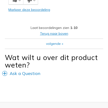
Comfortable
Markeer deze beoordeling
Durable
Stylish
Laat beoordelingen zien
1-10
Beste toepassingen
Terug naar boven
Casual Wear
volgende
»
Travel
Wat wilt u over dit product
Width
Feels true to width
weten?
Sizing
Feels true to size
View On Shoes
Shoes are for Wearing
Ask a Question