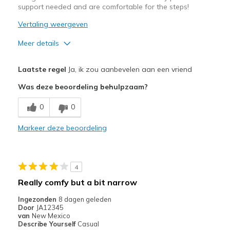
Special Occasions
support needed and are comfortable for the steps!
Vertaling weergeven
Travel
Meer details
Width
Feels true to width
Sizing
Feels true to size
Pluspunten
Laatste regel
Ja, ik zou aanbevelen aan een vriend
View On Shoes
Shoes are for Wearing
Attractive Design
Was deze beoordeling behulpzaam?
Comfortable
0
0
Stylish
Markeer deze beoordeling
Beste toepassingen
Casual Wear
4
Width
Feels true to width
Really comfy but a bit narrow
Sizing
Feels true to size
Ingezonden
8 dagen geleden
View On Shoes
I'm Into Shoes
Door
JA12345
van
New Mexico
Describe Yourself
Casual