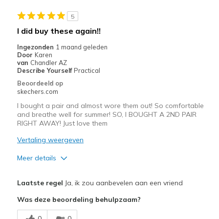
Casual Wear
5
Travel
I did buy these again!!
Width
Feels true to width
Ingezonden
1 maand geleden
Door
Karen
Sizing
Feels true to size
van
Chandler AZ
View On Shoes
Shoes are for Wearing
Describe Yourself
Practical
Beoordeeld op
skechers.com
I bought a pair and almost wore them out! So comfortable
and breathe well for summer! SO, I BOUGHT A 2ND PAIR
RIGHT AWAY! Just love them
Vertaling weergeven
Meer details
Pluspunten
Laatste regel
Ja, ik zou aanbevelen aan een vriend
Attractive Design
Was deze beoordeling behulpzaam?
Breathe Well
0
0