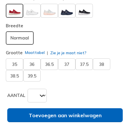
geselecteerd
Breedte
Normaal
Grootte
Maattabel
Zie je je maat niet?
35
36
36.5
37
37.5
38
38.5
39.5
AANTAL
Toevoegen aan winkelwagen