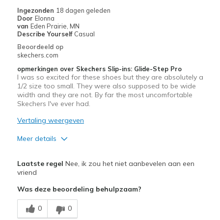
Narrow
Ingezonden
18 dagen geleden
Door
Elonna
Beste toepassingen
van
Eden Prairie, MN
Describe Yourself
Casual
Casual Wear
Beoordeeld op
skechers.com
Going Out
opmerkingen over Skechers Slip-ins: Glide-Step Pro
I was so excited for these shoes but they are absolutely a
Travel
1/2 size too small. They were also supposed to be wide
width and they are not. By far the most uncomfortable
Width
Feels too narrow
Skechers I've ever had.
Sizing
Feels true to size
Vertaling weergeven
Meer details
Pluspunten
Laatste regel
Nee, ik zou het niet aanbevelen aan een
Attractive Design
vriend
Was deze beoordeling behulpzaam?
Durable
0
0
Stylish