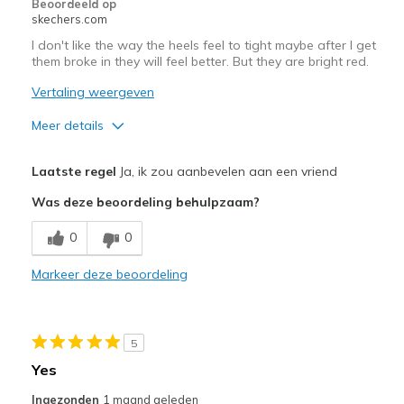
Beoordeeld op
skechers.com
I don't like the way the heels feel to tight maybe after I get
them broke in they will feel better. But they are bright red.
Vertaling weergeven
Meer details
Pluspunten
Laatste regel
Ja, ik zou aanbevelen aan een vriend
Attractive Design
Was deze beoordeling behulpzaam?
Stylish
0
0
Minpunten
Markeer deze beoordeling
Need Break In
Beste toepassingen
5
Special Occasions
Yes
Width
Feels too narrow
Ingezonden
1 maand geleden