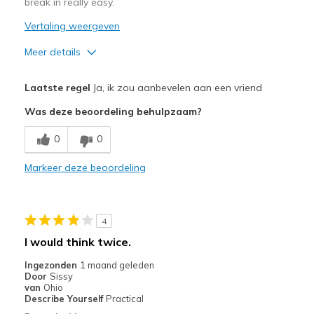
break in really easy.
Vertaling weergeven
Meer details
Pluspunten
Laatste regel
Ja, ik zou aanbevelen aan een vriend
Breathe Well
Was deze beoordeling behulpzaam?
Comfortable
0
0
Durable
Markeer deze beoordeling
Beste toepassingen
Casual Wear
4
I have Livestock so I use these for my around th
I would think twice.
Width
Feels true to width
Ingezonden
1 maand geleden
Door
Sissy
Sizing
Feels true to size
van
Ohio
View On Shoes
Shoes are for Wearing
Describe Yourself
Practical