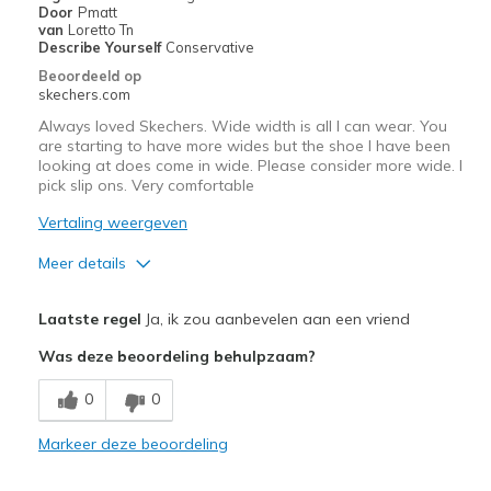
Sizing
Feels half size too small
Door
Pmatt
van
Loretto Tn
View On Shoes
I'm Into Shoes
Describe Yourself
Conservative
Beoordeeld op
skechers.com
Always loved Skechers. Wide width is all I can wear. You
are starting to have more wides but the shoe I have been
looking at does come in wide. Please consider more wide. I
pick slip ons. Very comfortable
Vertaling weergeven
Meer details
Pluspunten
Laatste regel
Ja, ik zou aanbevelen aan een vriend
Attractive Design
Was deze beoordeling behulpzaam?
Comfortable
0
0
Stylish
Markeer deze beoordeling
Beste toepassingen