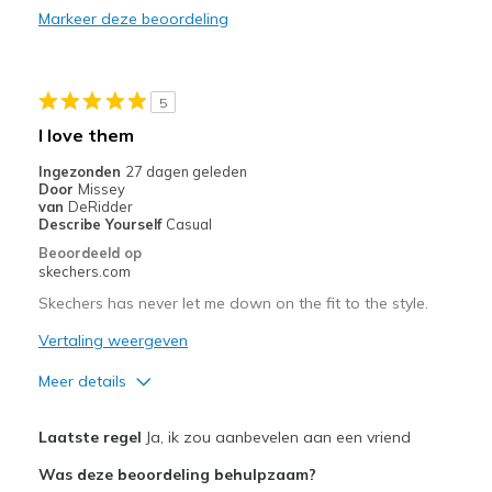
Markeer deze beoordeling
Beste toepassingen
Casual Wear
Width
Feels too narrow
5
Sizing
Feels half size too small
I love them
View On Shoes
Shoes are for Wearing
Ingezonden
27 dagen geleden
Door
Missey
van
DeRidder
Describe Yourself
Casual
Beoordeeld op
skechers.com
Skechers has never let me down on the fit to the style.
Vertaling weergeven
Meer details
Pluspunten
Laatste regel
Ja, ik zou aanbevelen aan een vriend
Attractive Design
Was deze beoordeling behulpzaam?