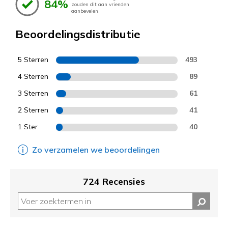
84%
zouden dit aan vrienden
aanbevelen.
Beoordelingsdistributie
5 Sterren
493
4 Sterren
89
3 Sterren
61
2 Sterren
41
1 Ster
40
Zo verzamelen we beoordelingen
724 Recensies