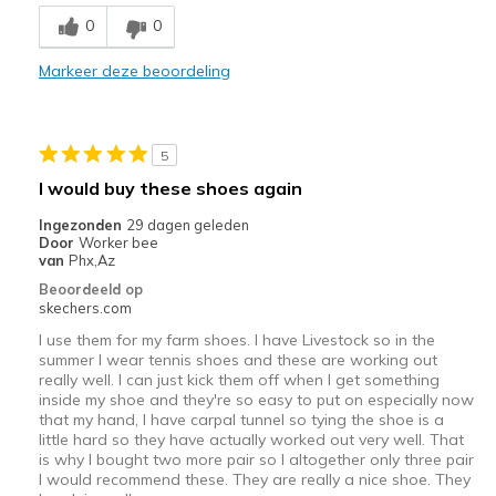
Breathe Well
0
0
Comfortable
Markeer deze beoordeling
Durable
Stylish
5
Beste toepassingen
I would buy these shoes again
Casual Wear
Ingezonden
29 dagen geleden
Door
Worker bee
Going Out
van
Phx,Az
Beoordeeld op
Travel
skechers.com
I use them for my farm shoes. I have Livestock so in the
Width
Feels true to width
summer I wear tennis shoes and these are working out
Sizing
Feels true to size
really well. I can just kick them off when I get something
View On Shoes
I'm Into Shoes
inside my shoe and they're so easy to put on especially now
that my hand, I have carpal tunnel so tying the shoe is a
little hard so they have actually worked out very well. That
is why I bought two more pair so I altogether only three pair
I would recommend these. They are really a nice shoe. They