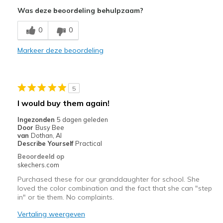
Attractive Design
Was deze beoordeling behulpzaam?
Breathe Well
0
0
Comfortable
Markeer deze beoordeling
Beste toepassingen
Casual Wear
5
Width
Feels true to width
I would buy them again!
Sizing
Feels true to size
Ingezonden
5 dagen geleden
View On Shoes
Shoes are for Wearing
Door
Busy Bee
van
Dothan, Al
Describe Yourself
Practical
Beoordeeld op
skechers.com
Purchased these for our granddaughter for school. She
loved the color combination and the fact that she can "step
in" or tie them. No complaints.
Vertaling weergeven