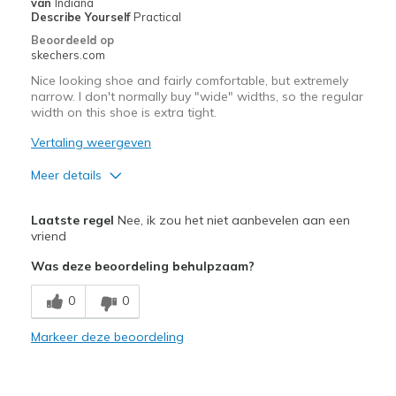
van
Indiana
View On Shoes
Shoes are for Wearing
Describe Yourself
Practical
Beoordeeld op
skechers.com
Nice looking shoe and fairly comfortable, but extremely
narrow. I don't normally buy "wide" widths, so the regular
width on this shoe is extra tight.
Vertaling weergeven
Meer details
Pluspunten
Laatste regel
Nee, ik zou het niet aanbevelen aan een
Attractive Design
vriend
Was deze beoordeling behulpzaam?
Comfortable
0
0
Minpunten
Need Break In
Markeer deze beoordeling
Width
Feels too narrow
Sizing
Feels true to size