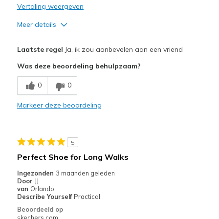
Vertaling weergeven
View On Shoes
I'm Really Into Shoes
Meer details
Pluspunten
Laatste regel
Ja, ik zou aanbevelen aan een vriend
Breathe Well
Was deze beoordeling behulpzaam?
Comfortable
0
0
Durable
Markeer deze beoordeling
Minpunten
Poor Cushioning
5
Beste toepassingen
Perfect Shoe for Long Walks
Casual Wear
Ingezonden
3 maanden geleden
Door
JJ
Width
Feels true to width
van
Orlando
Describe Yourself
Practical
Sizing
Feels true to size
Beoordeeld op
View On Shoes
Shoes are for Wearing
skechers.com