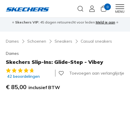
0
Men
MENU
⭐
Skechers VIP:
45 dagen retourrecht voor leden
Meld je aan
⭐
🎁
Dames
Schoenen
Sneakers
Casual sneakers
Dames
Skechers Slip-Ins: Glide-Step - Vibey
4,3 van de 5 klantbeoordelingen
Toevoegen aan verlanglijstje
42 beoordelingen
€ 85,00
inclusief BTW