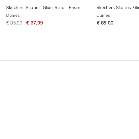
Skechers Slip-ins: Glide-Step - Prism
Skechers Slip-ins: Gl
Dames
Dames
Prijs verlaagd van
naar
€ 85,00
€ 67,99
€ 85,00