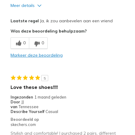
Meer details
Pluspunten
Laatste regel
Ja, ik zou aanbevelen aan een vriend
Attractive Design
Was deze beoordeling behulpzaam?
Breathe Well
0
0
Comfortable
Markeer deze beoordeling
Durable
Stylish
5
Beste toepassingen
Love these shoes!!!!
Casual Wear
Ingezonden
1 maand geleden
Door
JJ
Travel
van
Tennessee
Describe Yourself
Casual
Width
Feels true to width
Beoordeeld op
skechers.com
Sizing
Feels true to size
View On Shoes
Shoes are for Wearing
Stylish and comfortable! I purchased 2 pairs, different