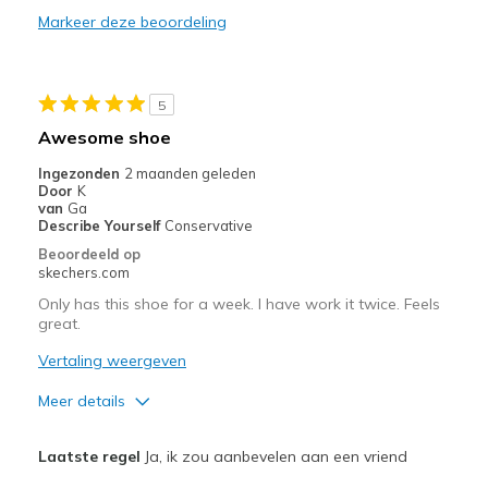
Markeer deze beoordeling
Durable
Stylish
5
Beste toepassingen
Awesome shoe
Casual Wear
Ingezonden
2 maanden geleden
Door
K
Travel
van
Ga
Describe Yourself
Conservative
Width
Feels true to width
Beoordeeld op
skechers.com
Sizing
Feels true to size
View On Shoes
Shoes are for Wearing
Only has this shoe for a week. I have work it twice. Feels
great.
Vertaling weergeven
Meer details
Pluspunten
Laatste regel
Ja, ik zou aanbevelen aan een vriend
Attractive Design