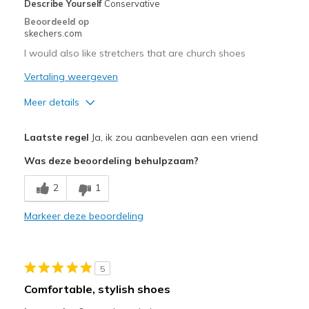
Describe Yourself
Conservative
Sizing
Feels true to size
Beoordeeld op
skechers.com
I would also like stretchers that are church shoes
Vertaling weergeven
Meer details
Pluspunten
Laatste regel
Ja, ik zou aanbevelen aan een vriend
Attractive Design
Was deze beoordeling behulpzaam?
Minpunten
2
1
I we like more selections in wide width
Markeer deze beoordeling
Beste toepassingen
Casual Wear
5
Special Occasions
Comfortable, stylish shoes
Width
Feels true to width