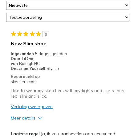
of
door
<a
href="javascript:location.href=location.pathname;">hier</a>
de
page
5
met
New Slim shoe
de
Ingezonden
5 dagen geleden
migratiegeschiedenis
Door
Lil One
van
van
Raleigh NC
de
Describe Yourself
Stylish
page_id
Beoordeeld op
te
skechers.com
bezoeken.
I like to wear my sketchers with my tights and skirts there
real slim and slick.
Vertaling weergeven
Meer details
Pluspunten
Laatste regel
Ja, ik zou aanbevelen aan een vriend