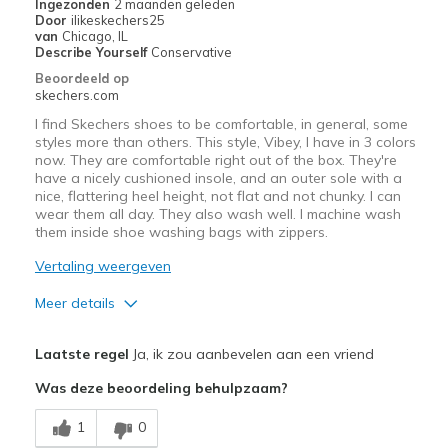
Ingezonden
2 maanden geleden
Sizing
Feels true to size
Door
ilikeskechers25
van
Chicago, IL
View On Shoes
I'm Really Into Shoes
Describe Yourself
Conservative
Beoordeeld op
skechers.com
I find Skechers shoes to be comfortable, in general, some
styles more than others. This style, Vibey, I have in 3 colors
now. They are comfortable right out of the box. They're
have a nicely cushioned insole, and an outer sole with a
nice, flattering heel height, not flat and not chunky. I can
wear them all day. They also wash well. I machine wash
them inside shoe washing bags with zippers.
Vertaling weergeven
Meer details
Pluspunten
Laatste regel
Ja, ik zou aanbevelen aan een vriend
Attractive Design
Was deze beoordeling behulpzaam?
Breathe Well
1
0
Comfortable