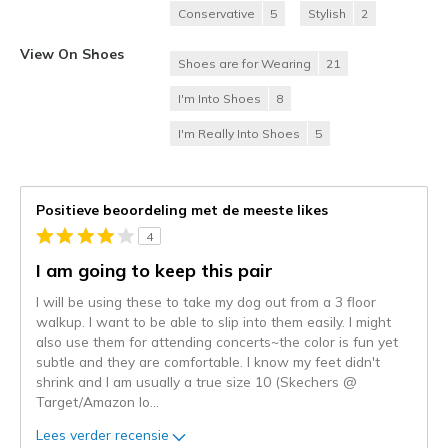
Conservative
5
Stylish
2
View On Shoes
Shoes are for Wearing
21
I'm Into Shoes
8
I'm Really Into Shoes
5
Positieve beoordeling met de meeste likes
4
I am going to keep this pair
I will be using these to take my dog out from a 3 floor
walkup. I want to be able to slip into them easily. I might
also use them for attending concerts~the color is fun yet
subtle and they are comfortable. I know my feet didn't
shrink and I am usually a true size 10 (Skechers @
Target/Amazon lo
...
Lees verder recensie