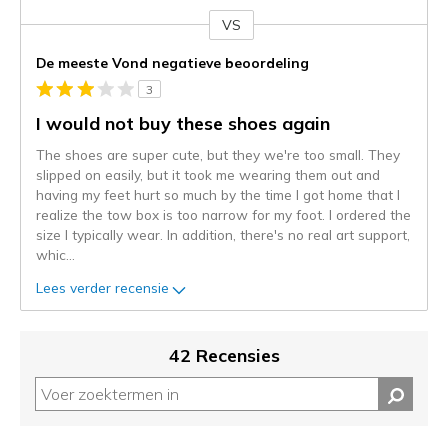
VS
Je
content
De meeste Vond negatieve beoordeling
wordt
3
momenteel
gemigreerd
I would not buy these shoes again
naar
The shoes are super cute, but they we're too small. They
de
slipped on easily, but it took me wearing them out and
niejee
having my feet hurt so much by the time I got home that I
page_id.
realize the tow box is too narrow for my foot. I ordered the
Je
size I typically wear. In addition, there's no real art support,
kunt
whic
...
de
status
Lees verder recensie
van
je
migratie
42 Recensies
controleren
op
deze
page