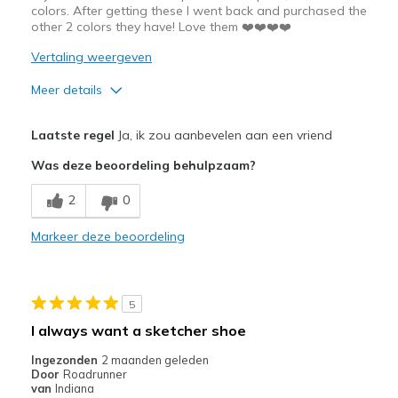
colors. After getting these I went back and purchased the
other 2 colors they have! Love them ❤️❤️❤️❤️
Vertaling weergeven
Meer details
Pluspunten
Laatste regel
Ja, ik zou aanbevelen aan een vriend
Attractive Design
Was deze beoordeling behulpzaam?
Breathe Well
2
0
Comfortable
Markeer deze beoordeling
Durable
Stylish
5
Beste toepassingen
I always want a sketcher shoe
Casual Wear
Ingezonden
2 maanden geleden
Door
Roadrunner
Width
Feels true to width
van
Indiana