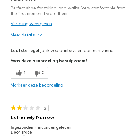
Perfect shoe for taking long walks. Very comfortable from
the first moment I wore them
Vertaling weergeven
Meer details
Pluspunten
Laatste regel
Ja, ik zou aanbevelen aan een vriend
Attractive Design
Was deze beoordeling behulpzaam?
Comfortable
1
0
Stylish
Markeer deze beoordeling
Beste toepassingen
Casual Wear
2
Travel
Extremely Narrow
Width
Feels true to width
Ingezonden
4 maanden geleden
Door
Trace
Sizing
Feels true to size