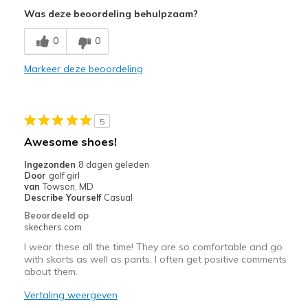
Attractive Design
Was deze beoordeling behulpzaam?
Breathe Well
0
0
Comfortable
Markeer deze beoordeling
Stylish
Minpunten
5
Poor Quality
Awesome shoes!
Beste toepassingen
Ingezonden
8 dagen geleden
Door
golf girl
Casual Wear
van
Towson, MD
Describe Yourself
Casual
Going Out
Beoordeeld op
skechers.com
Travel
I wear these all the time! They are so comfortable and go
with skorts as well as pants. I often get positive comments
Width
Feels true to width
about them.
Sizing
Feels true to size
Vertaling weergeven
View On Shoes
I'm Into Shoes