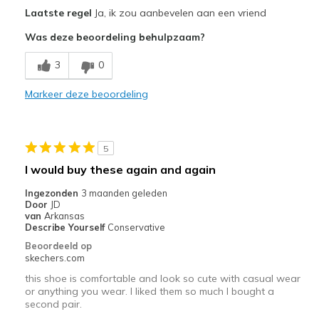
Pluspunten
Laatste regel
Ja, ik zou aanbevelen aan een vriend
Attractive Design
Was deze beoordeling behulpzaam?
Breathe Well
3
0
Comfortable
Markeer deze beoordeling
Durable
Stylish
5
Beste toepassingen
I would buy these again and again
Casual Wear
Ingezonden
3 maanden geleden
Door
JD
Going Out
van
Arkansas
Describe Yourself
Conservative
Special Occasions
Beoordeeld op
skechers.com
Travel
this shoe is comfortable and look so cute with casual wear
or anything you wear. I liked them so much I bought a
Width
Feels true to width
second pair.
Sizing
Feels true to size