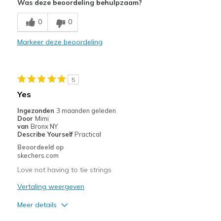
Was deze beoordeling behulpzaam?
Breathe Well
0
0
Comfortable
Markeer deze beoordeling
Stylish
Beste toepassingen
5
Casual Wear
Yes
Width
Feels true to width
Ingezonden
3 maanden geleden
Door
Mimi
Sizing
Feels true to size
van
Bronx NY
View On Shoes
I'm Really Into Shoes
Describe Yourself
Practical
Beoordeeld op
skechers.com
Love not having to tie strings
Vertaling weergeven
Meer details