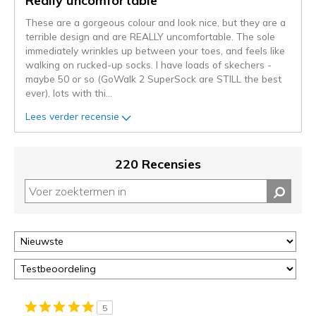
Really uncomfortable
naar
These are a gorgeous colour and look nice, but they are a
de
terrible design and are REALLY uncomfortable. The sole
niejee
immediately wrinkles up between your toes, and feels like
page_id.
walking on rucked-up socks. I have loads of skechers -
Je
maybe 50 or so (GoWalk 2 SuperSock are STILL the best
kunt
ever), lots with thi
...
de
status
Lees verder recensie
van
je
migratie
220 Recensies
controleren
op
deze
page
of
door
<a
href="javascript:location.href=location.pathname;">hier</a>
de
page
5