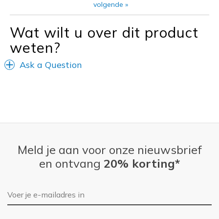
volgende
»
Travel
Wat wilt u over dit product
Width
Feels true to width
weten?
Sizing
Feels true to size
View On Shoes
I'm Really Into Shoes
Ask a Question
Meld je aan voor onze nieuwsbrief
en ontvang
20% korting*
E-mailadres