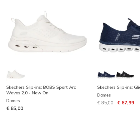
Skechers Slip-ins: BOBS Sport Arc
Skechers Slip-ins: Gl
Waves 2.0 - Now On
Dames
Dames
Prijs verlaagd van
naar
€ 85,00
€ 67,99
€ 85,00