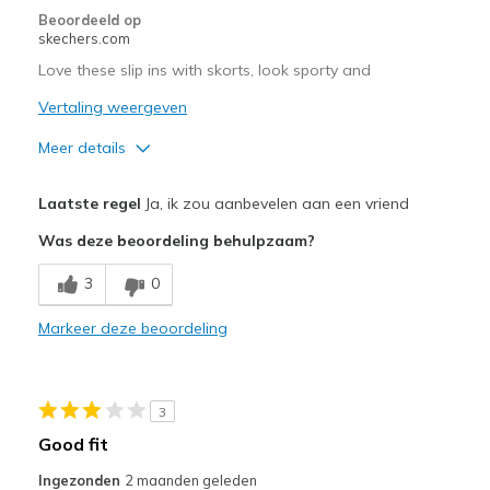
Beoordeeld op
skechers.com
Love these slip ins with skorts, look sporty and
Vertaling weergeven
Meer details
Pluspunten
Laatste regel
Ja, ik zou aanbevelen aan een vriend
Comfortable
Was deze beoordeling behulpzaam?
Stylish
3
0
Minpunten
Markeer deze beoordeling
Keeping them white
Beste toepassingen
3
Casual Wear
Good fit
Travel
Ingezonden
2 maanden geleden