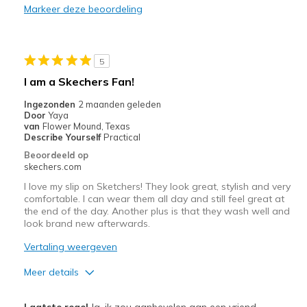
Markeer deze beoordeling
Durable
Stylish
5
Beste toepassingen
I am a Skechers Fan!
Casual Wear
Ingezonden
2 maanden geleden
Door
Yaya
Width
Feels true to width
van
Flower Mound, Texas
Describe Yourself
Practical
Sizing
Feels true to size
Beoordeeld op
View On Shoes
I'm Really Into Shoes
skechers.com
I love my slip on Sketchers! They look great, stylish and very
comfortable. I can wear them all day and still feel great at
the end of the day. Another plus is that they wash well and
look brand new afterwards.
Vertaling weergeven
Meer details
Pluspunten
Laatste regel
Ja, ik zou aanbevelen aan een vriend