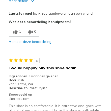
Meer details
Pluspunten
Laatste regel
Ja, ik zou aanbevelen aan een vriend
Attractive Design
Was deze beoordeling behulpzaam?
Comfortable
1
0
Stylish
Markeer deze beoordeling
Beste toepassingen
Casual Wear
5
Travel
I would happily buy this shoe again.
Width
Feels true to width
Ingezonden
3 maanden geleden
Door
Irish
Sizing
Feels true to size
van
Seattle, Wa
View On Shoes
Shoes are for Wearing
Describe Yourself
Stylish
Beoordeeld op
skechers.com
This shoe is so comfortable. It is attractive and goes with
almost all my casual wear. I have the shoe is both white