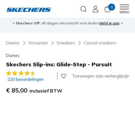
0
Men
MENU
⭐
Skechers VIP:
45 dagen retourrecht voor leden
Meld je aan
⭐
🎁
Dames
Schoenen
Sneakers
Casual sneakers
Dames
Skechers Slip-ins: Glide-Step - Pursuit
5 van de 5 klantbeoordelingen
Toevoegen aan verlanglijstje
220 beoordelingen
€ 85,00
inclusief BTW