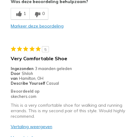
Was deze beoordeling behulpzaam?
Comfortable
1
0
Stylish
Markeer deze beoordeling
Beste toepassingen
Casual Wear
5
Going Out
Very Comfortable Shoe
Travel
Ingezonden
3 maanden geleden
Door
Shiloh
Width
Feels true to width
van
Hamilton, OH
Describe Yourself
Casual
Sizing
Feels true to size
Beoordeeld op
View On Shoes
Shoes are for Wearing
skechers.com
This is a very comfortable shoe for walking and running
errands. This is my second pair of this style. Would highly
recommend.
Vertaling weergeven