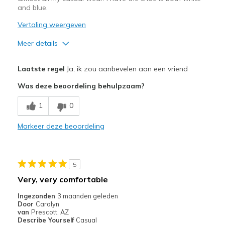
and blue.
Vertaling weergeven
Meer details
Pluspunten
Laatste regel
Ja, ik zou aanbevelen aan een vriend
Attractive Design
Was deze beoordeling behulpzaam?
Breathe Well
1
0
Comfortable
Markeer deze beoordeling
Durable
Stylish
5
Beste toepassingen
Very, very comfortable
Casual Wear
Ingezonden
3 maanden geleden
Door
Carolyn
Going Out
van
Prescott, AZ
Describe Yourself
Casual