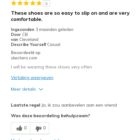
Beste toepassingen
5
These shoes are so easy to slip on and are very
Casual Wear
comfortable.
Width
Feels true to width
Ingezonden
3 maanden geleden
Sizing
Feels true to size
Door
CB
van
Cleveland
View On Shoes
I'm Into Shoes
Describe Yourself
Casual
Beoordeeld op
skechers.com
I will be wearing these shoes very often.
Vertaling weergeven
Meer details
Pluspunten
Laatste regel
Ja, ik zou aanbevelen aan een vriend
Comfortable
Was deze beoordeling behulpzaam?
Stylish
0
0
Beste toepassingen