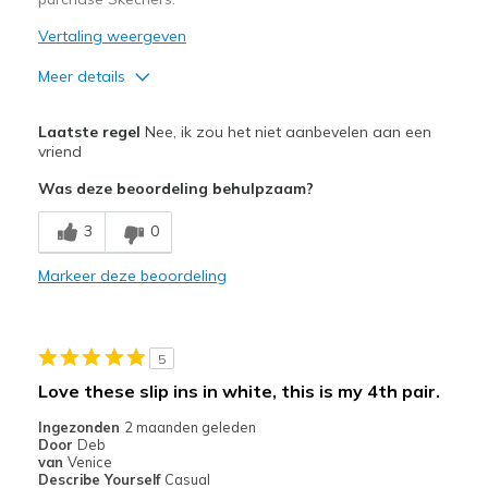
Vertaling weergeven
Meer details
View On Shoes
Shoes are for Wearing
Laatste regel
Nee, ik zou het niet aanbevelen aan een
vriend
Was deze beoordeling behulpzaam?
3
0
Markeer deze beoordeling
5
Love these slip ins in white, this is my 4th pair.
Ingezonden
2 maanden geleden
Door
Deb
van
Venice
Describe Yourself
Casual