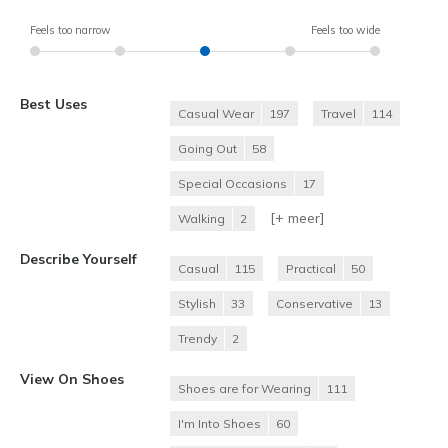
Feels too narrow
Feels too wide
Best Uses
Casual Wear
197
Travel
114
Going Out
58
Special Occasions
17
[+
meer
]
Walking
2
Describe Yourself
Casual
115
Practical
50
Stylish
33
Conservative
13
Trendy
2
View On Shoes
Shoes are for Wearing
111
I'm Into Shoes
60