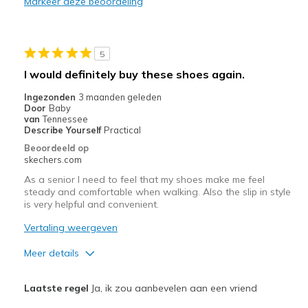
Markeer deze beoordeling
Casual Wear
Travel
5
Width
Feels true to width
I would definitely buy these shoes again.
Sizing
Feels true to size
Ingezonden
3 maanden geleden
View On Shoes
I'm Into Shoes
Door
Baby
van
Tennessee
Describe Yourself
Practical
Beoordeeld op
skechers.com
As a senior I need to feel that my shoes make me feel
steady and comfortable when walking. Also the slip in style
is very helpful and convenient.
Vertaling weergeven
Meer details
Pluspunten
Laatste regel
Ja, ik zou aanbevelen aan een vriend
Attractive Design