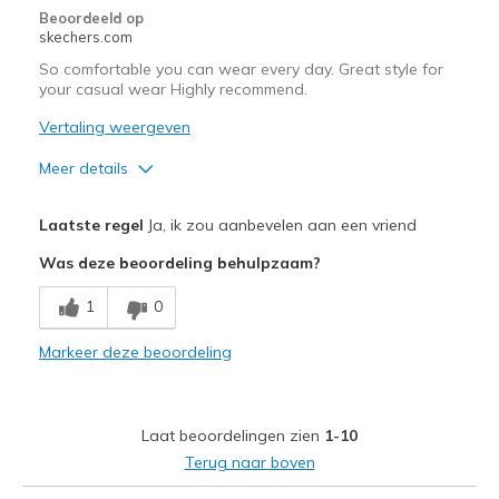
Travel
Beoordeeld op
skechers.com
Width
Feels true to width
So comfortable you can wear every day. Great style for
Sizing
Feels true to size
your casual wear Highly recommend.
View On Shoes
I'm Into Shoes
Vertaling weergeven
Meer details
Pluspunten
Laatste regel
Ja, ik zou aanbevelen aan een vriend
Attractive Design
Was deze beoordeling behulpzaam?
Breathe Well
1
0
Comfortable
Markeer deze beoordeling
Durable
Stylish
Laat beoordelingen zien
1-10
Beste toepassingen
Terug naar boven
Casual Wear