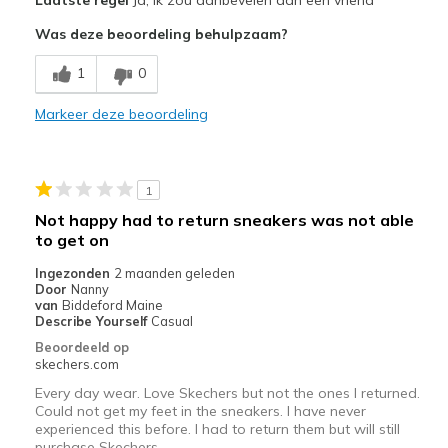
Attractive Design
Was deze beoordeling behulpzaam?
Breathe Well
1
0
Comfortable
Markeer deze beoordeling
Durable
Stylish
1
Beste toepassingen
Not happy had to return sneakers was not able
to get on
Casual Wear
Ingezonden
2 maanden geleden
Going Out
Door
Nanny
van
Biddeford Maine
Travel
Describe Yourself
Casual
Beoordeeld op
Width
Feels true to width
skechers.com
Sizing
Feels true to size
Every day wear. Love Skechers but not the ones I returned.
Could not get my feet in the sneakers. I have never
experienced this before. I had to return them but will still
purchase Skechers.