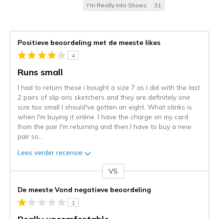
I'm Really Into Shoes
31
Positieve beoordeling met de meeste likes
4
Runs small
I had to return these i bought a size 7 as I did with the last
2 pairs of slip ons sketchers and they are definitely one
size too small I should've gotten an eight. What stinks is
when I'm buying it online. I have the charge on my card
from the pair I'm returning and then I have to buy a new
pair so
...
Lees verder recensie
VS
Je
content
De meeste Vond negatieve beoordeling
wordt
1
momenteel
gemigreerd