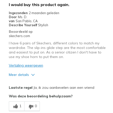
met
I would buy this product again.
de
Ingezonden
2 maanden geleden
migratiegeschiedenis
Door
Ms. D.
van
van
San Pablo, CA
de
Describe Yourself
Stylish
page_id
Beoordeeld op
te
skechers.com
bezoeken.
I have 6 pairs of Skechers, different colors to match my
wardrobe. The slip-ins glide step are the most comfortable
and easiest to put on. As a senior citizen I don't have to
use my shoe horn to put them on.
Vertaling weergeven
Meer details
Pluspunten
Laatste regel
Ja, ik zou aanbevelen aan een vriend
Attractive Design
Was deze beoordeling behulpzaam?
Breathe Well
1
0
Comfortable