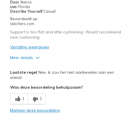
Door
Nance
Width
Feels true to width
van
Florida
Describe Yourself
Casual
Sizing
Feels true to size
Beoordeeld op
View On Shoes
I'm Into Shoes
skechers.com
Support is too flat and little cushioning. Would recommend
new cushioning
Vertaling weergeven
Meer details
Pluspunten
Laatste regel
Nee, ik zou het niet aanbevelen aan een
Attractive Design
vriend
Was deze beoordeling behulpzaam?
Stylish
1
1
Minpunten
Poor Cushioning
Markeer deze beoordeling
Very flat with almost no arch support