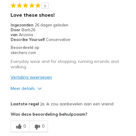
5
Beste toepassingen
Love these shoes!
Casual Wear
Ingezonden
26 dagen geleden
Door
Barb26
Going Out
van
Arizona
Describe Yourself
Conservative
Special Occasions
Beoordeeld op
skechers.com
Travel
Everyday wear and for shopping, running errands and
walking.
Width
Feels true to width
Sizing
Feels true to size
Vertaling weergeven
View On Shoes
Shoes are for Wearing
Meer details
Pluspunten
Laatste regel
Ja, ik zou aanbevelen aan een vriend
Attractive Design
Was deze beoordeling behulpzaam?
Breathe Well
0
0
Comfortable