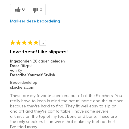
Breathe Well
0
0
Comfortable
Markeer deze beoordeling
Durable
Stylish
5
Beste toepassingen
Love these! Like slippers!
Casual Wear
Ingezonden
28 dagen geleden
Door
Ritzput
Going Out
van
Ky
Describe Yourself
Stylish
Width
Feels true to width
Beoordeeld op
skechers.com
Sizing
Feels true to size
View On Shoes
I'm Into Shoes
These are my favorite sneakers out of all the Skechers. You
really have to keep in mind the actual name and the number
because they're hard to find. They fit well easy to slip on
and off and they're comfortable. I have some severe
arthritis on the top of my foot bone and bone. These are
the only sneakers I can wear that make my feet not hurt.
I've tried many.