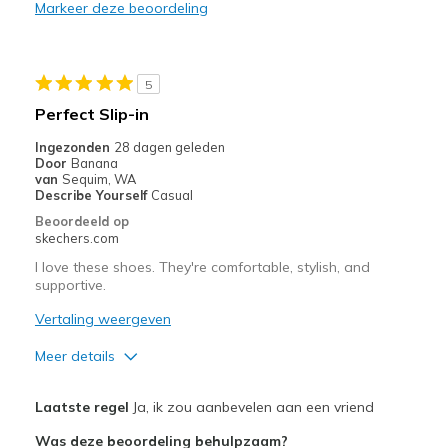
Markeer deze beoordeling
Durable
Stylish
5
Beste toepassingen
Perfect Slip-in
Casual Wear
Ingezonden
28 dagen geleden
Door
Banana
Travel
van
Sequim, WA
Describe Yourself
Casual
Width
Feels true to width
Beoordeeld op
skechers.com
Sizing
Feels true to size
View On Shoes
I'm Into Shoes
I love these shoes. They're comfortable, stylish, and
supportive.
Vertaling weergeven
Meer details
Pluspunten
Laatste regel
Ja, ik zou aanbevelen aan een vriend
Attractive Design
Was deze beoordeling behulpzaam?