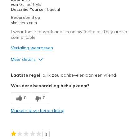
van
Gulfport Ms
Describe Yourself
Casual
Beoordeeld op
skechers.com
I wear these to work and I'm on my feet alot. They are so
comfortable
Vertaling weergeven
Meer details
Pluspunten
Laatste regel
Ja, ik zou aanbevelen aan een vriend
Attractive Design
Was deze beoordeling behulpzaam?
Comfortable
0
0
Stylish
Markeer deze beoordeling
Beste toepassingen
Casual Wear
1
Travel