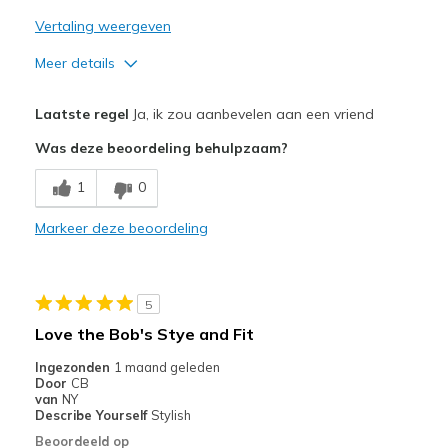
Vertaling weergeven
Meer details
Pluspunten
Laatste regel
Ja, ik zou aanbevelen aan een vriend
Attractive Design
Was deze beoordeling behulpzaam?
Breathe Well
1
0
Comfortable
Markeer deze beoordeling
Stylish
Beste toepassingen
5
Casual Wear
Love the Bob's Stye and Fit
Going Out
Ingezonden
1 maand geleden
Door
CB
Special Occasions
van
NY
Describe Yourself
Stylish
Travel
Beoordeeld op