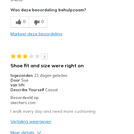
Was deze beoordeling behulpzaam?
Poor Cushioning
0
0
Beste toepassingen
Casual Wear
Markeer deze beoordeling
Width
Feels true to width
Sizing
Feels half size too big
3
View On Shoes
Shoes are for Wearing
Shoe fit and size were right on
Ingezonden
21 dagen geleden
Door
Sue
van
MN
Describe Yourself
Casual
Beoordeeld op
skechers.com
I walk every day and need more cushioning
Vertaling weergeven
Meer details