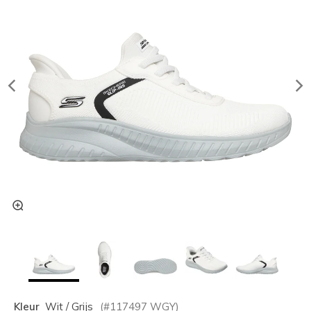
Kleur
Wit / Grijs
(#
117497
WGY
)