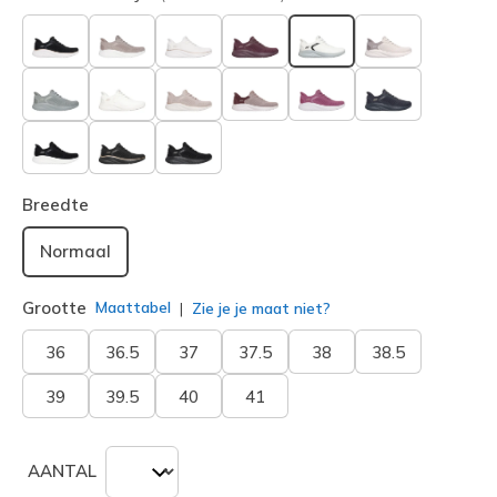
geselecteerd
Breedte
Normaal
Grootte
Maattabel
Zie je je maat niet?
36
36.5
37
37.5
38
38.5
39
39.5
40
41
AANTAL