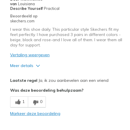
Width
Feels true to width
van
Louisiana
Describe Yourself
Practical
Sizing
Feels true to size
Beoordeeld op
View On Shoes
Shoes are for Wearing
skechers.com
I wear this shoe daily. This particular style Skechers fit my
feet perfectly. I have purchased 3 pairs in different colors -
beige, black and rose-and I love all of them. I wear them all
day for support.
Vertaling weergeven
Meer details
Pluspunten
Laatste regel
Ja, ik zou aanbevelen aan een vriend
Attractive Design
Was deze beoordeling behulpzaam?
Breathe Well
1
0
Comfortable
Markeer deze beoordeling
Durable
Stylish