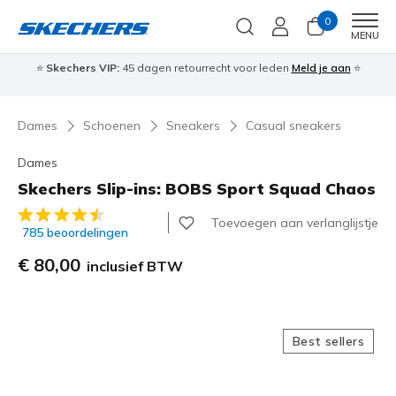
0
Men
MENU
⭐
Skechers VIP:
45 dagen retourrecht voor leden
Meld je aan
⭐
🎁
Dames
Schoenen
Sneakers
Casual sneakers
Dames
Skechers Slip-ins: BOBS Sport Squad Chaos
5 van de 5 klantbeoordelingen
Toevoegen aan verlanglijstje
785 beoordelingen
€ 80,00
inclusief BTW
Best sellers