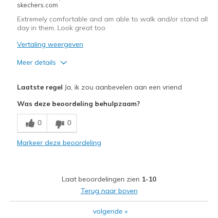
skechers.com
Width
Feels true to width
Extremely comfortable and am able to walk and/or stand all
Sizing
Feels true to size
day in them. Look great too
View On Shoes
I'm Into Shoes
Vertaling weergeven
Meer details
Pluspunten
Laatste regel
Ja, ik zou aanbevelen aan een vriend
Attractive Design
Was deze beoordeling behulpzaam?
Breathe Well
0
0
Comfortable
Markeer deze beoordeling
Durable
Stylish
Laat beoordelingen zien
1-10
Beste toepassingen
Terug naar boven
Casual Wear
volgende
»