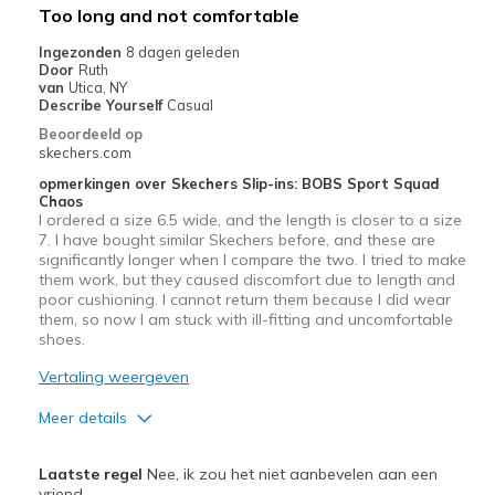
Too long and not comfortable
Width
Feels true to width
Ingezonden
8 dagen geleden
Door
Ruth
Sizing
Feels true to size
van
Utica, NY
View On Shoes
Shoes are for Wearing
Describe Yourself
Casual
Beoordeeld op
skechers.com
opmerkingen over Skechers Slip-ins: BOBS Sport Squad
Chaos
I ordered a size 6.5 wide, and the length is closer to a size
7. I have bought similar Skechers before, and these are
significantly longer when I compare the two. I tried to make
them work, but they caused discomfort due to length and
poor cushioning. I cannot return them because I did wear
them, so now I am stuck with ill-fitting and uncomfortable
shoes.
Vertaling weergeven
Meer details
Minpunten
Laatste regel
Nee, ik zou het niet aanbevelen aan een
Need Break In
vriend