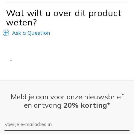
Travel
Wat wilt u over dit product
Width
Feels true to width
weten?
Sizing
Feels true to size
Ask a Question
Meld je aan voor onze nieuwsbrief
en ontvang
20% korting*
E-mailadres