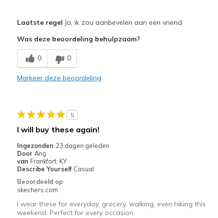
Pluspunten
Laatste regel
Ja, ik zou aanbevelen aan een vriend
Attractive Design
Was deze beoordeling behulpzaam?
Breathe Well
0
0
Comfortable
Markeer deze beoordeling
Stylish
Minpunten
5
Poor Cushioning
I will buy these again!
Beste toepassingen
Ingezonden
23 dagen geleden
Door
Ang
Casual Wear
van
Frankfort, KY
Describe Yourself
Casual
Width
Feels true to width
Beoordeeld op
Sizing
Feels true to size
skechers.com
View On Shoes
Shoes are for Wearing
I wear these for everyday, grocery, walking, even hiking this
weekend. Perfect for every occasion.