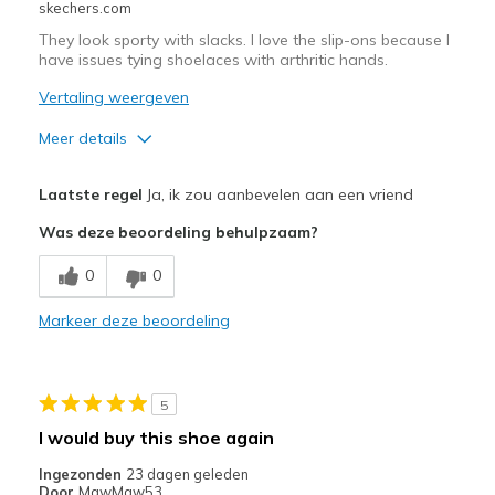
skechers.com
They look sporty with slacks. I love the slip-ons because I
have issues tying shoelaces with arthritic hands.
Vertaling weergeven
Meer details
Pluspunten
Laatste regel
Ja, ik zou aanbevelen aan een vriend
Attractive Design
Was deze beoordeling behulpzaam?
Breathe Well
0
0
Comfortable
Markeer deze beoordeling
Stylish
Beste toepassingen
5
Casual Wear
I would buy this shoe again
Travel
Ingezonden
23 dagen geleden
Door
MawMaw53