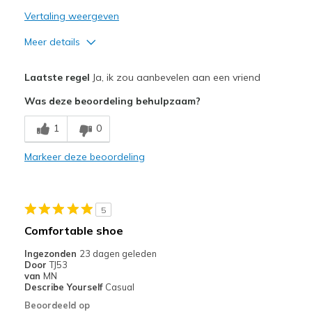
Vertaling weergeven
Meer details
Pluspunten
Laatste regel
Ja, ik zou aanbevelen aan een vriend
Attractive Design
Was deze beoordeling behulpzaam?
Breathe Well
1
0
Comfortable
Markeer deze beoordeling
Durable
Beste toepassingen
5
Casual Wear
Comfortable shoe
Travel
Ingezonden
23 dagen geleden
Door
TJ53
Width
Feels true to width
van
MN
Describe Yourself
Casual
Sizing
Feels true to size
Beoordeeld op
View On Shoes
Shoes are for Wearing