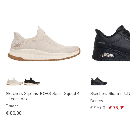
Skechers Slip-ins: BOBS Sport Squad 4
Skechers Slip-ins: U
- Lead Look
Dames
Dames
Prijs verlaagd van
naar
€ 95,00
€ 75,99
€ 80,00