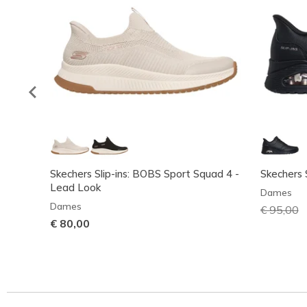
Skechers Slip-ins: BOBS Sport Squad 4 -
Skechers 
Lead Look
Dames
Dames
Prijs ver
€ 95,00
n
€ 80,00