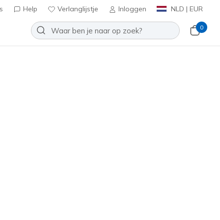
s
Help
Verlanglijstje
Inloggen
NLD | EUR
0
⭐
Slip-ins: BOBS Sport Squad
Toevoegen aan verlanglijstje
85 beoordelingen
antbeoordelingen
inclusief BTW