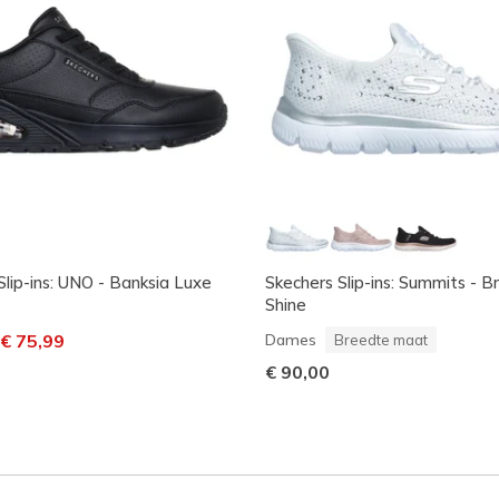
Slip-ins: UNO - Banksia Luxe
Skechers Slip-ins: Summits - Bri
Shine
laagd van
aar
€ 75,99
Dames
Breedte maat
€ 90,00