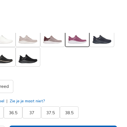
oos
(#
117497
DKRS
)
geselecteerd
reed
bel
Zie je je maat niet?
36.5
37
37.5
38.5