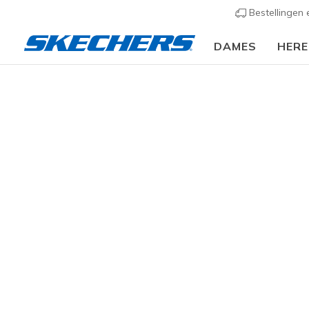
Bestellingen
DAMES
HER
Dames
Schoenen
Sneakers
Casual sneaker