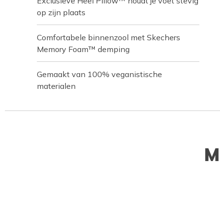
Exclusieve Heel Pillow™ houdt je voet stevig
op zijn plaats
Comfortabele binnenzool met Skechers
Memory Foam™ demping
Gemaakt van 100% veganistische
materialen
M