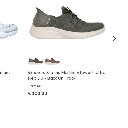
lliant
Skechers Slip-ins Martha Stewart: Ultra
Skeche
Flex 3.0 - Back On Track
Flex L
Dames
Dame
€ 100,00
€ 75,