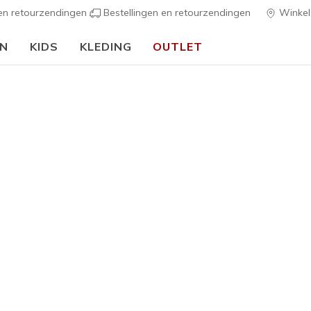
 en retourzendingen
Bestellingen en retourzendingen
Winkel
EN
KIDS
KLEDING
OUTLET
⭐
Skechers VIP:
45 dagen retourrecht voor leden
Meld je aan
s
Dames
Best sellers
Skechers 
Chaos
7
3,8 van de 5 kl
€ 80,00