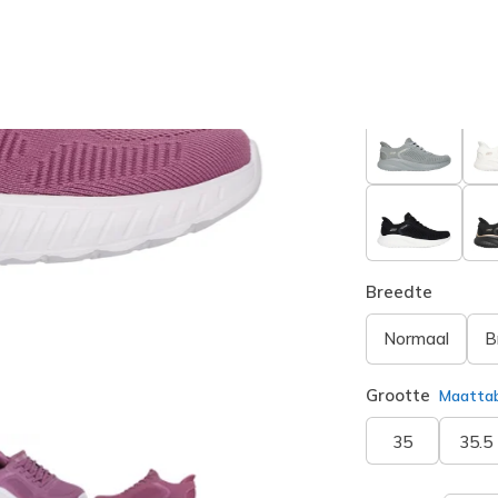
Kleur
Donker R
Breedte
Normaal
B
Grootte
Maatta
35
35.5