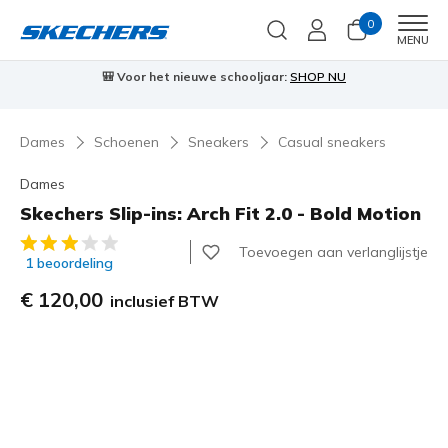
0
Men
MENU
⭐
Skechers VIP:
45 dagen retourrecht voor leden
Meld je aan
⭐

Dames
Schoenen
Sneakers
Casual sneakers
Dames
Skechers Slip-ins: Arch Fit 2.0 - Bold Motion
3,7 van de 5 klantbeoordelingen
Toevoegen aan verlanglijstje
1 beoordeling
€ 120,00
inclusief BTW