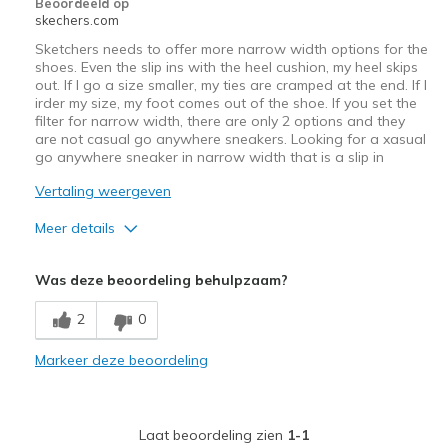
Beoordeeld op
skechers.com
Sketchers needs to offer more narrow width options for the
shoes. Even the slip ins with the heel cushion, my heel skips
out. If I go a size smaller, my ties are cramped at the end. If I
irder my size, my foot comes out of the shoe. If you set the
filter for narrow width, there are only 2 options and they
are not casual go anywhere sneakers. Looking for a xasual
go anywhere sneaker in narrow width that is a slip in
Vertaling weergeven
Meer details
Pluspunten
Was deze beoordeling behulpzaam?
Attractive Design
2
0
Comfortable
Markeer deze beoordeling
Minpunten
Need more options
Laat beoordeling zien
1-1