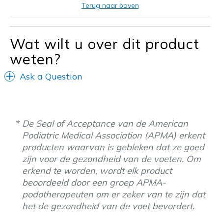
Beste toepassingen
Terug naar boven
Casual Wear
Going Out
Wat wilt u over dit product
Travel
weten?
Width
Feels true to width
Ask a Question
Sizing
Feels true to size
View On Shoes
Shoes are for Wearing
De Seal of Acceptance van de American
Podiatric Medical Association (APMA) erkent
producten waarvan is gebleken dat ze goed
zijn voor de gezondheid van de voeten. Om
erkend te worden, wordt elk product
beoordeeld door een groep APMA-
podotherapeuten om er zeker van te zijn dat
het de gezondheid van de voet bevordert.