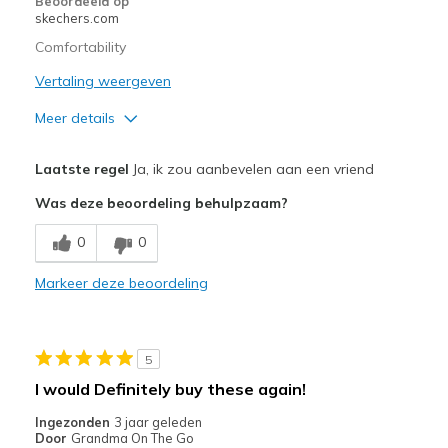
Beoordeeld op
skechers.com
Comfortability
Vertaling weergeven
Meer details
Pluspunten
Laatste regel
Ja, ik zou aanbevelen aan een vriend
Comfortable
Was deze beoordeling behulpzaam?
Beste toepassingen
0
0
Casual Wear
Markeer deze beoordeling
Width
Feels true to width
Sizing
Feels true to size
5
I would Definitely buy these again!
Ingezonden
3 jaar geleden
Door
Grandma On The Go