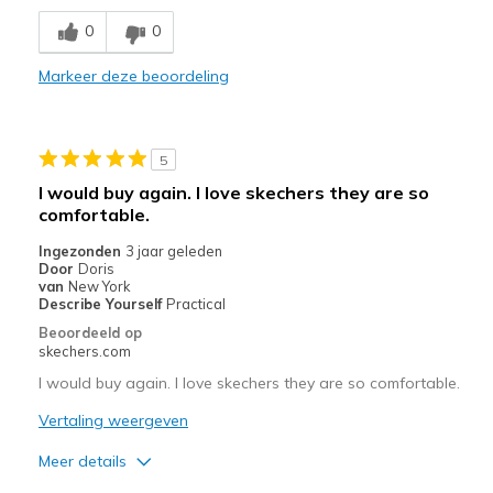
Breathe Well
0
0
Comfortable
Markeer deze beoordeling
Durable
Stylish
5
Beste toepassingen
I would buy again. I love skechers they are so
comfortable.
Casual Wear
Ingezonden
3 jaar geleden
Going Out
Door
Doris
van
New York
Special Occasions
Describe Yourself
Practical
Beoordeeld op
Width
Feels true to width
skechers.com
Sizing
Feels true to size
I would buy again. I love skechers they are so comfortable.
View On Shoes
Shoes are for Wearing
Vertaling weergeven
Meer details