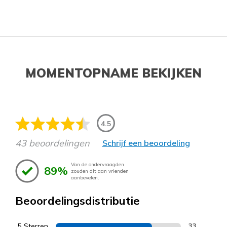
MOMENTOPNAME BEKIJKEN
4.5
43 beoordelingen
Schrijf een beoordeling
Van de ondervraagden
89%
zouden dit aan vrienden
aanbevelen.
Beoordelingsdistributie
5 Sterren
33