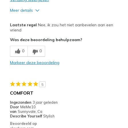
Meer details
Pluspunten
Laatste regel
Nee, ik zou het niet aanbevelen aan een
Breathe Well
vriend
Was deze beoordeling behulpzaam?
Beste toepassingen
Going Out
0
0
Width
Markeer deze beoordeling
Feels too narrow
Sizing
Feels true to size
5
COMFORT
Ingezonden
3 jaar geleden
Door
MeMe10
van
Sunnyvale, Ca
Describe Yourself
Stylish
Beoordeeld op