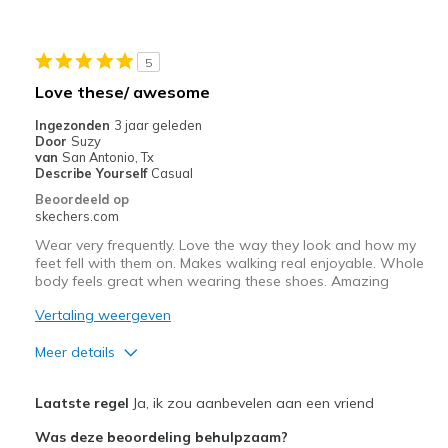
Minpunten
Poor Cushioning
5
View On Shoes
Shoes are for Wearing
Love these/ awesome
Ingezonden
3 jaar geleden
Door
Suzy
van
San Antonio, Tx
Describe Yourself
Casual
Beoordeeld op
skechers.com
Wear very frequently. Love the way they look and how my
feet fell with them on. Makes walking real enjoyable. Whole
body feels great when wearing these shoes. Amazing
Vertaling weergeven
Meer details
Pluspunten
Laatste regel
Ja, ik zou aanbevelen aan een vriend
Attractive Design
Was deze beoordeling behulpzaam?