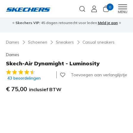
0
Men
MENU
⭐
Skechers VIP:
45 dagen retourrecht voor leden
Meld je aan
⭐
🎁
Dames
Schoenen
Sneakers
Casual sneakers
Dames
Skech-Air Dynamight - Luminosity
4,1 van de 5 klantbeoordelingen
Toevoegen aan verlanglijstje
43 beoordelingen
€ 75,00
inclusief BTW