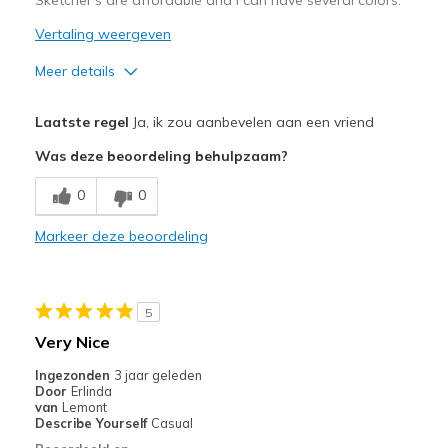
te
bezoeken.
Vertaling weergeven
Meer details
Pluspunten
Laatste regel
Ja, ik zou aanbevelen aan een vriend
Attractive Design
Was deze beoordeling behulpzaam?
Comfortable
0
0
Love that it laces for my long and narrow feet.
Markeer deze beoordeling
Beste toepassingen
Casual Wear
5
Width
Feels true to width
Very Nice
Sizing
Feels half size too small
Ingezonden
3 jaar geleden
View On Shoes
Shoes are for Wearing
Door
Erlinda
van
Lemont
Describe Yourself
Casual