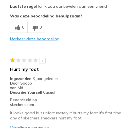
Pluspunten
Laatste regel
Ja, ik zou aanbevelen aan een vriend
Attractive Design
Was deze beoordeling behulpzaam?
Breathe Well
0
0
Comfortable
Markeer deze beoordeling
Durable
Stylish
1
Minpunten
Hurt my foot
Poor Cushioning
Ingezonden
3 jaar geleden
Door
Soooo
Beste toepassingen
van
Md
Describe Yourself
Casual
Casual Wear
Beoordeeld op
skechers.com
Width
Feels true to width
It looks good but unfortunately it hurts my foot it's first time
Sizing
Feels true to size
any of skechers sneakers hurt my foot
View On Shoes
Shoes are for Wearing
Vertaling weergeven