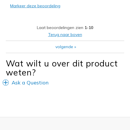
Need Break In
Markeer deze beoordeling
Beste toepassingen
Casual Wear
Laat beoordelingen zien
1-10
Terug naar boven
Width
Feels true to width
Sizing
Feels true to size
volgende
»
View On Shoes
I'm Into Shoes
Wat wilt u over dit product
weten?
Ask a Question