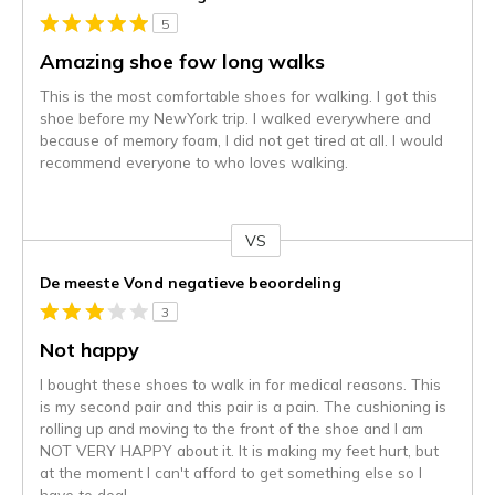
5
Amazing shoe fow long walks
This is the most comfortable shoes for walking. I got this
shoe before my NewYork trip. I walked everywhere and
because of memory foam, I did not get tired at all. I would
recommend everyone to who loves walking.
VS
Je
content
De meeste Vond negatieve beoordeling
wordt
3
momenteel
gemigreerd
Not happy
naar
I bought these shoes to walk in for medical reasons. This
de
is my second pair and this pair is a pain. The cushioning is
niejee
rolling up and moving to the front of the shoe and I am
page_id.
NOT VERY HAPPY about it. It is making my feet hurt, but
Je
at the moment I can't afford to get something else so I
kunt
have to deal
...