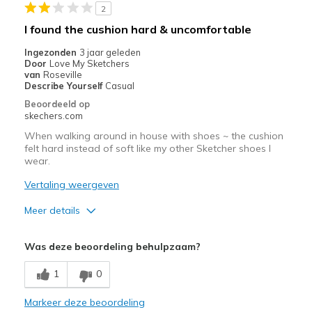
2
Beste toepassingen
I found the cushion hard & uncomfortable
Casual Wear
Ingezonden
3 jaar geleden
Door
Love My Sketchers
Travel
van
Roseville
Describe Yourself
Casual
Width
Feels true to width
Beoordeeld op
skechers.com
Sizing
Feels true to size
View On Shoes
I'm Really Into Shoes
When walking around in house with shoes ~ the cushion
felt hard instead of soft like my other Sketcher shoes I
wear.
Vertaling weergeven
Meer details
Pluspunten
Was deze beoordeling behulpzaam?
Attractive Design
1
0
Stylish
Markeer deze beoordeling