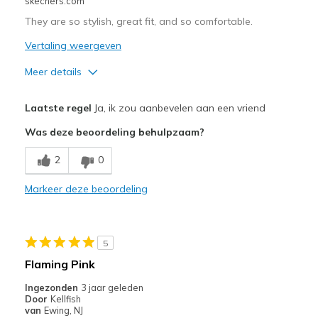
skechers.com
They are so stylish, great fit, and so comfortable.
Vertaling weergeven
Meer details
Pluspunten
Laatste regel
Ja, ik zou aanbevelen aan een vriend
Attractive Design
Was deze beoordeling behulpzaam?
Breathe Well
2
0
Comfortable
Markeer deze beoordeling
Durable
Stylish
5
Beste toepassingen
Flaming Pink
Casual Wear
Ingezonden
3 jaar geleden
Door
Kellfish
Going Out
van
Ewing, NJ