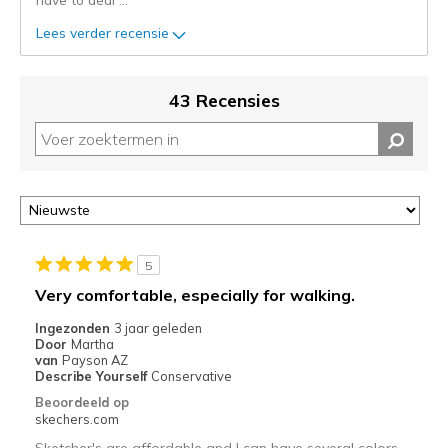
de
status
Lees verder recensie
van
je
migratie
43 Recensies
controleren
op
deze
page
of
door
<a
href="javascript:location.href=location.pathname;">hier</a>
5
de
Very comfortable, especially for walking.
page
met
Ingezonden
3 jaar geleden
Door
Martha
de
van
Payson AZ
migratiegeschiedenis
Describe Yourself
Conservative
van
Beoordeeld op
de
skechers.com
page_id
Sketcher's are affordable and I can have several colors.