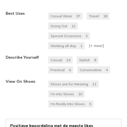
Best Uses
Casual Wear
37
Travel
18
Going Out
12
Special Occasions
3
[+
meer
]
Working all day
1
Describe Yourself
Casual
24
Stylish
8
Practical
6
Conservative
4
View On Shoes
Shoes are for Wearing
21
I'm Into Shoes
10
I'm Really Into Shoes
5
Positieve beoordeling met de meeste likes