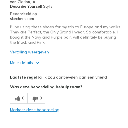
van
Clarion, IA
Describe Yourself
Stylish
Beoordeeld op
skechers.com
I'll be using these shoes for my trip to Europe and my walks.
They are Perfect, the Only Brand I wear. So comfortable. I
bought the Navy and Purple pair, will definitely be buying
the Black and Pink.
Vertaling weergeven
Meer details
Pluspunten
Laatste regel
Ja, ik zou aanbevelen aan een vriend
Attractive Design
Was deze beoordeling behulpzaam?
Breathe Well
0
0
Comfortable
Markeer deze beoordeling
Durable
Stylish