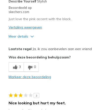
Describe Yourself
Stylish
Travel
Beoordeeld op
skechers.com
Width
Feels true to width
Just love the pink accent with the black.
Sizing
Feels true to size
Vertaling weergeven
View On Shoes
I'm Into Shoes
Meer details
Pluspunten
Laatste regel
Ja, ik zou aanbevelen aan een vriend
Attractive Design
Was deze beoordeling behulpzaam?
Breathe Well
3
0
Comfortable
Markeer deze beoordeling
Durable
Stylish
3
Beste toepassingen
Nice looking but hurt my feet.
Casual Wear