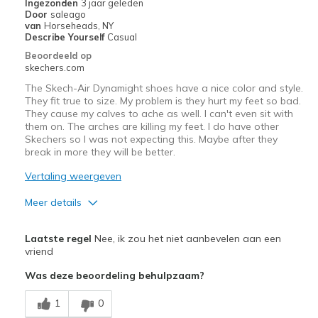
Ingezonden
3 jaar geleden
Door
saleago
Going Out
van
Horseheads, NY
Describe Yourself
Casual
Travel
Beoordeeld op
skechers.com
Width
Feels true to width
The Skech-Air Dynamight shoes have a nice color and style.
Sizing
Feels true to size
They fit true to size. My problem is they hurt my feet so bad.
They cause my calves to ache as well. I can't even sit with
View On Shoes
I'm Really Into Shoes
them on. The arches are killing my feet. I do have other
Skechers so I was not expecting this. Maybe after they
break in more they will be better.
Vertaling weergeven
Meer details
Pluspunten
Laatste regel
Nee, ik zou het niet aanbevelen aan een
Attractive Design
vriend
Was deze beoordeling behulpzaam?
Stylish
1
0
Minpunten