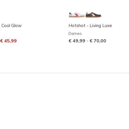
 Cool Glow
Hotshot - Living Luxe
Dames
laagd van
aar
€ 45,99
€ 49,99
-
€ 70,00