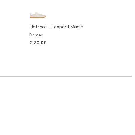
Hotshot - Leopard Magic
Hotsh
Dames
Dame
€ 70,00
€ 75,