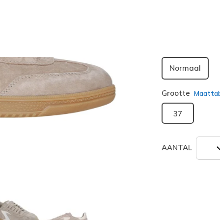
geselecte
Breedte
Normaal
Grootte
Maatta
37
AANTAL