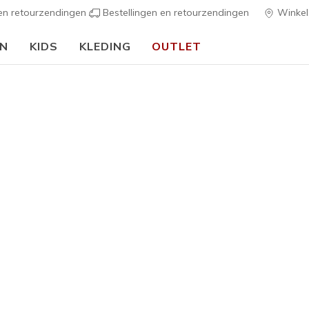
 en retourzendingen
Bestellingen en retourzendingen
Winkel
EN
KIDS
KLEDING
OUTLET
⭐
Skechers VIP:
45 dagen retourrecht voor leden
Meld je aan
⭐
…
s
Dames
Hotshot -
1
3,9 van de 5 kl
€ 75,00
Kleur
Taupe
(#