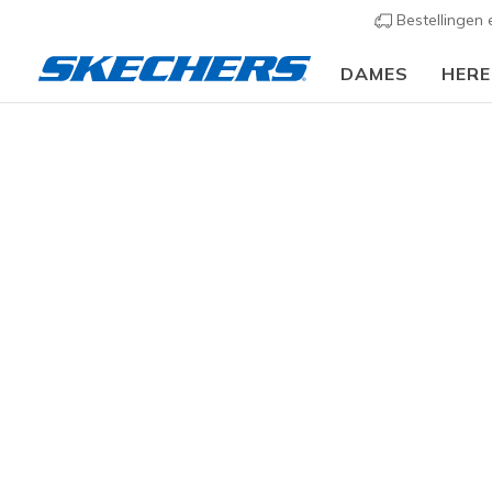
Bestellingen
DAMES
HER
Dames
Schoenen
Sneakers
Casual sneaker