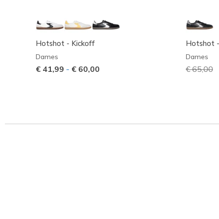
Hotshot - Kickoff
Hotshot -
Dames
Dames
€ 41,99
-
€ 60,00
Prijs ver
€ 65,00
n