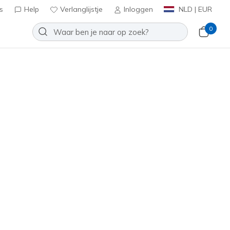
s
Help
Verlanglijstje
Inloggen
NLD | EUR
0
 Varsity Crew
Toevoegen aan verlanglijstje
6 beoordelingen
antbeoordelingen
inclusief BTW
185233
TPE
)