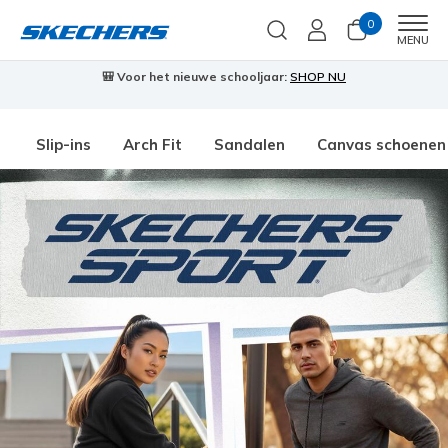
0
Men
MENU
🎒 Voor het nieuwe schooljaar:
SHOP NU
Slip-ins
Arch Fit
Sandalen
Canvas schoenen