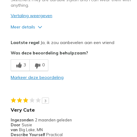
anything.
Vertaling weergeven
Meer details
Pluspunten
Laatste regel
Ja, ik zou aanbevelen aan een vriend
Attractive Design
Was deze beoordeling behulpzaam?
Breathe Well
3
0
Comfortable
Markeer deze beoordeling
Durable
Stylish
3
Width
Feels true to width
Very Cute
Sizing
Feels true to size
Ingezonden
2 maanden geleden
View On Shoes
I'm Really Into Shoes
Door
Susie
van
Big Lake, MN
Describe Yourself
Practical