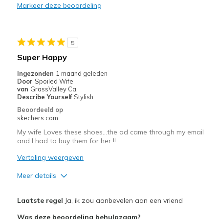
Markeer deze beoordeling
Going Out
Special Occasions
5
Travel
Super Happy
Width
Feels true to width
Ingezonden
1 maand geleden
Door
Spoiled Wife
Sizing
Feels true to size
van
GrassValley Ca.
View On Shoes
Shoes are for Wearing
Describe Yourself
Stylish
Beoordeeld op
skechers.com
My wife Loves these shoes...the ad came through my email
and I had to buy them for her !!
Vertaling weergeven
Meer details
Pluspunten
Laatste regel
Ja, ik zou aanbevelen aan een vriend
Attractive Design
Was deze beoordeling behulpzaam?