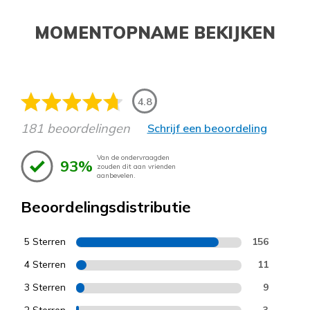
MOMENTOPNAME BEKIJKEN
4.8
181 beoordelingen
Schrijf een beoordeling
Van de ondervraagden
93%
zouden dit aan vrienden
aanbevelen.
Beoordelingsdistributie
5 Sterren
156
4 Sterren
11
3 Sterren
9
2 Sterren
3