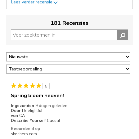
status
Lees verder recensie
van
je
migratie
181 Recensies
controleren
op
deze
page
of
door
<a
href="javascript:location.href=location.pathname;">hier</a>
de
page
5
met
Spring bloom heaven!
de
Ingezonden
9 dagen geleden
migratiegeschiedenis
Door
Deelightful
van
van
CA
de
Describe Yourself
Casual
page_id
Beoordeeld op
te
skechers.com
bezoeken.