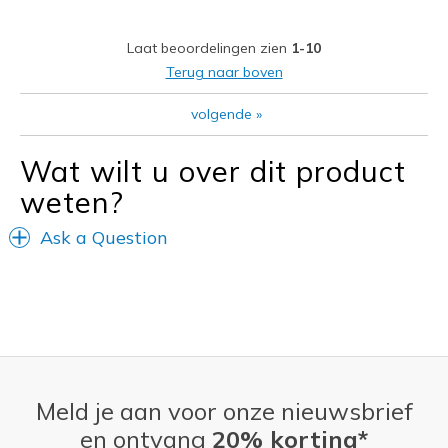
Casual Wear
Laat beoordelingen zien
1-10
Width
Feels true to width
Terug naar boven
Sizing
Feels true to size
View On Shoes
I'm Really Into Shoes
volgende
»
Wat wilt u over dit product
weten?
Ask a Question
Meld je aan voor onze nieuwsbrief
en ontvang
20% korting*