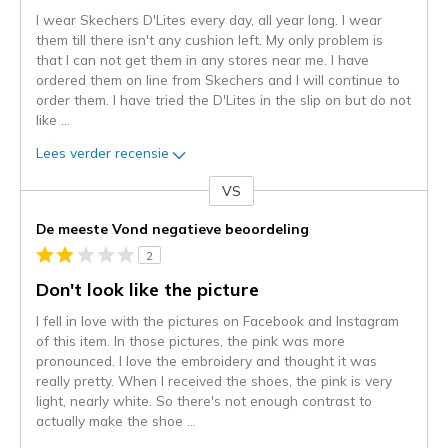
I wear Skechers D'Lites every day, all year long. I wear
them till there isn't any cushion left. My only problem is
that I can not get them in any stores near me. I have
ordered them on line from Skechers and I will continue to
order them. I have tried the D'Lites in the slip on but do not
like
...
Lees verder recensie
VS
Je
content
De meeste Vond negatieve beoordeling
wordt
2
momenteel
gemigreerd
Don't look like the picture
naar
I fell in love with the pictures on Facebook and Instagram
de
of this item. In those pictures, the pink was more
niejee
pronounced. I love the embroidery and thought it was
page_id.
really pretty. When I received the shoes, the pink is very
Je
light, nearly white. So there's not enough contrast to
kunt
actually make the shoe
...
de