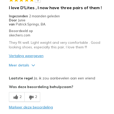
5
I love D'Lites , I now have three pairs of them !
Travel
Ingezonden
2 maanden geleden
Width
Feels true to width
Door
Junie
van
Patrick Springs, BA.
Sizing
Feels true to size
Beoordeeld op
View On Shoes
I'm Into Shoes
skechers.com
They fit well. Light weight and very comfortable . Good
looking shoes, especially this pair, I love them !!!
Vertaling weergeven
Meer details
Pluspunten
Laatste regel
Ja, ik zou aanbevelen aan een vriend
Attractive Design
Was deze beoordeling behulpzaam?
Minpunten
2
2
Wear Out Quickly
Markeer deze beoordeling
Beste toepassingen