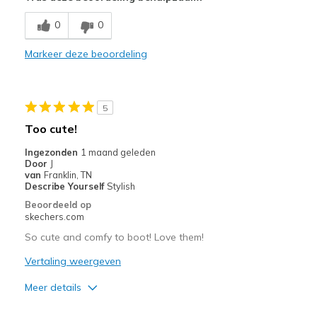
Comfortable
0
0
Stylish
Markeer deze beoordeling
Beste toepassingen
Casual Wear
5
Width
Feels true to width
Too cute!
Sizing
Feels true to size
Ingezonden
1 maand geleden
View On Shoes
I'm Really Into Shoes
Door
J
van
Franklin, TN
Describe Yourself
Stylish
Beoordeeld op
skechers.com
So cute and comfy to boot! Love them!
Vertaling weergeven
Meer details
Pluspunten