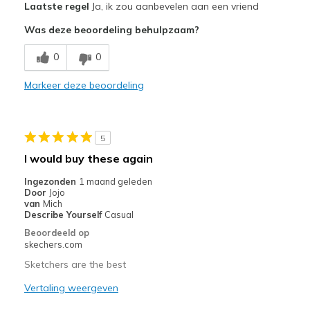
Laatste regel
Ja, ik zou aanbevelen aan een vriend
Attractive Design
Was deze beoordeling behulpzaam?
Comfortable
0
0
Stylish
Markeer deze beoordeling
Beste toepassingen
Casual Wear
5
Travel
I would buy these again
Width
Feels true to width
Ingezonden
1 maand geleden
Door
Jojo
Sizing
Feels true to size
van
Mich
Describe Yourself
Casual
Beoordeeld op
skechers.com
Sketchers are the best
Vertaling weergeven