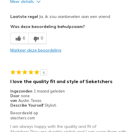
Meer details
Pluspunten
Laatste regel
Ja, ik zou aanbevelen aan een vriend
Comfortable
Was deze beoordeling behulpzaam?
Beste toepassingen
6
0
Casual Wear
Markeer deze beoordeling
Width
Feels true to width
Sizing
Feels true to size
View On Shoes
Shoes are for Wearing
5
I love the quality fit and style of Seketchers
Ingezonden
1 maand geleden
Door
none
van
Austin. Texas
Describe Yourself
Stylish
Beoordeeld op
skechers.com
I am always happy with the quality and fit of
Sketchers.They are durable stylish and I can wear them with