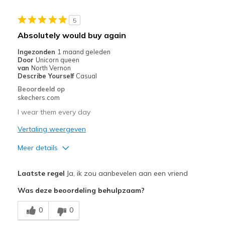
Stylish
5
Minpunten
Absolutely would buy again
Need Break In
Ingezonden
1 maand geleden
Door
Unicorn queen
Beste toepassingen
van
North Vernon
Describe Yourself
Casual
Casual Wear
Beoordeeld op
skechers.com
Special Occasions
I wear them every day
Travel
Vertaling weergeven
Width
Feels true to width
Meer details
Sizing
Feels true to size
Pluspunten
View On Shoes
Shoes are for Wearing
Laatste regel
Ja, ik zou aanbevelen aan een vriend
Comfortable
Was deze beoordeling behulpzaam?
Beste toepassingen
0
0
Casual Wear