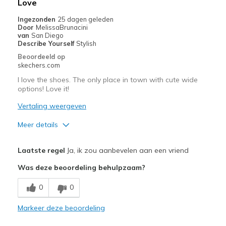
Love
Casual Wear
Ingezonden
25 dagen geleden
Door
MelissaBrunacini
Travel
van
San Diego
Describe Yourself
Stylish
Width
Feels true to width
Beoordeeld op
skechers.com
Sizing
Feels true to size
View On Shoes
I'm Into Shoes
I love the shoes. The only place in town with cute wide
options! Love it!
Vertaling weergeven
Meer details
Pluspunten
Laatste regel
Ja, ik zou aanbevelen aan een vriend
Attractive Design
Was deze beoordeling behulpzaam?
Breathe Well
0
0
Comfortable
Markeer deze beoordeling
Durable