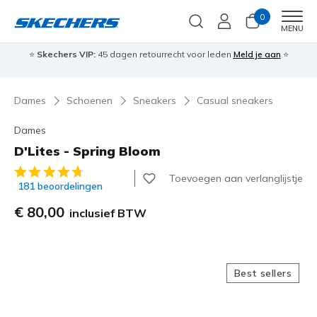
0
Men
MENU
⭐
Skechers VIP:
45 dagen retourrecht voor leden
Meld je aan
⭐
🎁
Dames
Schoenen
Sneakers
Casual sneakers
Dames
D'Lites - Spring Bloom
4,6 van de 5 klantbeoordelingen
Toevoegen aan verlanglijstje
181 beoordelingen
€ 80,00
inclusief BTW
Best sellers