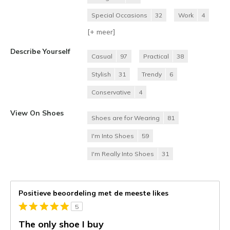
Special Occasions
32
Work
4
[+
meer
]
Describe Yourself
Casual
97
Practical
38
Stylish
31
Trendy
6
Conservative
4
View On Shoes
Shoes are for Wearing
81
I'm Into Shoes
59
I'm Really Into Shoes
31
Positieve beoordeling met de meeste likes
5
The only shoe I buy