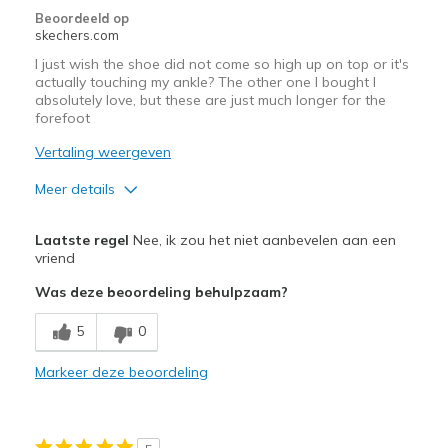
Beoordeeld op
skechers.com
I just wish the shoe did not come so high up on top or it's
actually touching my ankle? The other one I bought I
absolutely love, but these are just much longer for the
forefoot
Vertaling weergeven
Meer details
Pluspunten
Laatste regel
Nee, ik zou het niet aanbevelen aan een
Attractive Design
vriend
Was deze beoordeling behulpzaam?
Breathe Well
5
0
Durable
Stylish
Markeer deze beoordeling
Beste toepassingen
Casual Wear