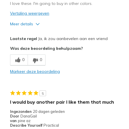
I love these. I'm going to buy in other colors.
Vertaling weergeven
Meer details
Pluspunten
Laatste regel
Ja, ik zou aanbevelen aan een vriend
Attractive Design
Was deze beoordeling behulpzaam?
Breathe Well
0
0
Comfortable
Markeer deze beoordeling
Durable
Stylish
5
Beste toepassingen
I would buy another pair I like them that much
Work
Ingezonden
20 dagen geleden
Door
DanaGail
Width
Feels true to width
van
pine az
Describe Yourself
Practical
Sizing
Feels true to size