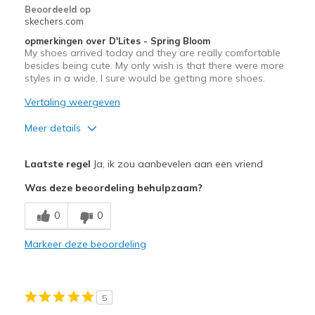
Beoordeeld op
View On Shoes
I'm Really Into Shoes
skechers.com
opmerkingen over D'Lites - Spring Bloom
My shoes arrived today and they are really comfortable
besides being cute. My only wish is that there were more
styles in a wide, I sure would be getting more shoes.
Vertaling weergeven
Meer details
Pluspunten
Laatste regel
Ja, ik zou aanbevelen aan een vriend
Attractive Design
Was deze beoordeling behulpzaam?
Breathe Well
0
0
Comfortable
Markeer deze beoordeling
Durable
Stylish
5
Beste toepassingen