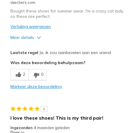
skechers.com
Bought these shoes for summer wear. I'm a crazy cat lady,
so these are perfect.
Vertaling weergeven
Meer details
Pluspunten
Laatste regel
Ja, ik zou aanbevelen aan een vriend
Attractive Design
Was deze beoordeling behulpzaam?
Comfortable
2
0
So darn cute
Markeer deze beoordeling
Stylish
Beste toepassingen
5
Casual Wear
I love these shoes! This is my third pair!
Width
Feels true to width
Ingezonden
4 maanden geleden
Door
Jo
Sizing
Feels true to size