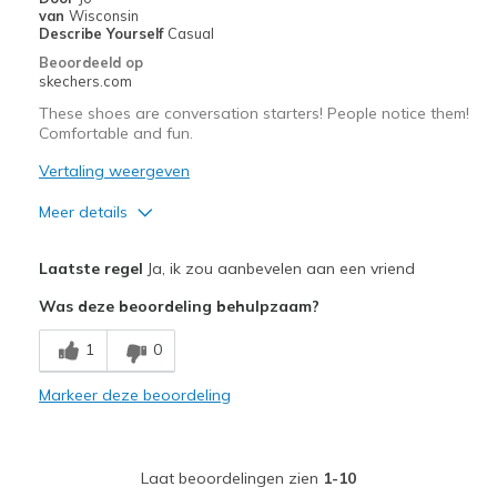
van
Wisconsin
View On Shoes
Shoes are for Wearing
Describe Yourself
Casual
Beoordeeld op
skechers.com
These shoes are conversation starters! People notice them!
Comfortable and fun.
Vertaling weergeven
Meer details
Pluspunten
Laatste regel
Ja, ik zou aanbevelen aan een vriend
Attractive Design
Was deze beoordeling behulpzaam?
Breathe Well
1
0
Comfortable
Markeer deze beoordeling
Durable
Stylish
Laat beoordelingen zien
1-10