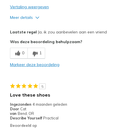
Vertaling weergeven
Meer details
Pluspunten
Laatste regel
Ja, ik zou aanbevelen aan een vriend
Attractive Design
Was deze beoordeling behulpzaam?
Comfortable
0
1
Durable
Markeer deze beoordeling
Beste toepassingen
Casual Wear
5
Width
Feels true to width
Love these shoes
Sizing
Feels true to size
Ingezonden
4 maanden geleden
View On Shoes
Shoes are for Wearing
Door
Cat
van
Bend, OR
Describe Yourself
Practical
Beoordeeld op