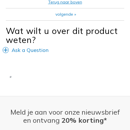
Beste toepassingen
Terug naar boven
Casual Wear
volgende
»
Width
Feels true to width
Wat wilt u over dit product
Sizing
Feels true to size
weten?
View On Shoes
Shoes are for Wearing
Ask a Question
Meld je aan voor onze nieuwsbrief
en ontvang
20% korting*