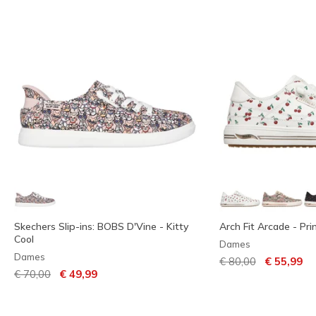
Skechers Slip-ins: BOBS D'Vine - Kitty
Arch Fit Arcade - Pr
Cool
Dames
Dames
Prijs verlaagd van
naar
€ 80,00
€ 55,99
Prijs verlaagd van
naar
€ 70,00
€ 49,99