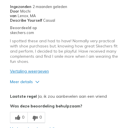
de
Ingezonden
2 maanden geleden
migratiegeschiedenis
Door
Mochi
van
van
Lenox, MA
de
Describe Yourself
Casual
page_id
Beoordeeld op
te
skechers.com
bezoeken.
I spotted these and had to have! Normally very practical
with shoe purchases but, knowing how great Skechers fit
and perform, I decided to be playful. Have received many
complements and find I smile more when I am wearing the
fun shoes.
Vertaling weergeven
Meer details
Pluspunten
Laatste regel
Ja, ik zou aanbevelen aan een vriend
Attractive Design
Was deze beoordeling behulpzaam?
Breathe Well
0
0
Comfortable