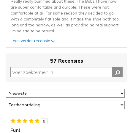
Really really bummed about these. The Bobs I have now
de
are super comfortable and durable. These were not
niejee
comfortable at all. For some reason they decided to go
page_id.
with a completely flat sole and it made the shoe both too
Je
long and too narrow, as well as providing no real support.
kunt
I'm so sad to be returni
...
de
status
Lees verder recensie
van
je
migratie
57 Recensies
controleren
op
deze
page
of
door
<a
href="javascript:location.href=location.pathname;">hier</a>
de
page
5
met
Fun!