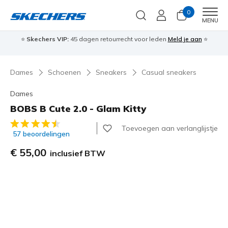
0
Men
MENU
⭐
Skechers VIP:
45 dagen retourrecht voor leden
Meld je aan
⭐
🎁
Dames
Schoenen
Sneakers
Casual sneakers
Dames
BOBS B Cute 2.0 - Glam Kitty
4,5 van de 5 klantbeoordelingen
Toevoegen aan verlanglijstje
57 beoordelingen
€ 55,00
inclusief BTW