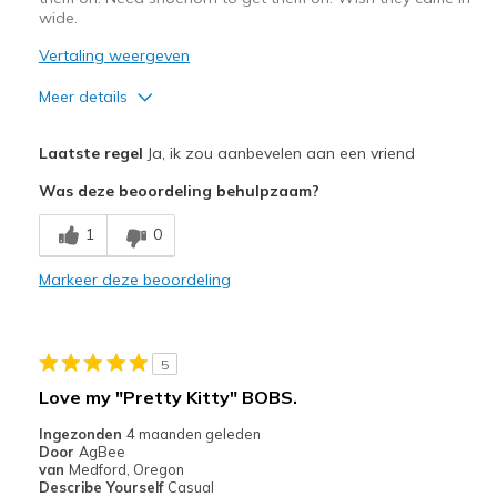
wide.
Vertaling weergeven
Meer details
Pluspunten
Laatste regel
Ja, ik zou aanbevelen aan een vriend
Attractive Design
Was deze beoordeling behulpzaam?
Comfortable
1
0
Beste toepassingen
Markeer deze beoordeling
Casual Wear
Travel
5
Width
Feels true to width
Love my "Pretty Kitty" BOBS.
Sizing
Feels true to size
Ingezonden
4 maanden geleden
View On Shoes
I'm Into Shoes
Door
AgBee
van
Medford, Oregon
Describe Yourself
Casual