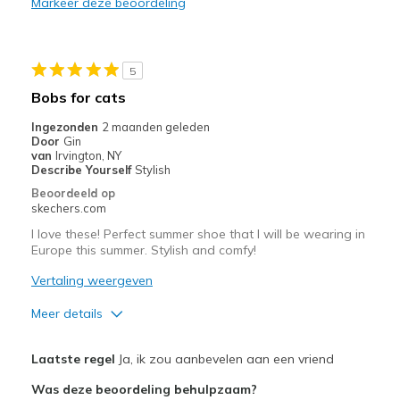
Markeer deze beoordeling
Stylish
Beste toepassingen
5
Casual Wear
Bobs for cats
Sizing
Feels true to size
Ingezonden
2 maanden geleden
Door
Gin
View On Shoes
I'm Into Shoes
van
Irvington, NY
Describe Yourself
Stylish
Beoordeeld op
skechers.com
I love these! Perfect summer shoe that I will be wearing in
Europe this summer. Stylish and comfy!
Vertaling weergeven
Meer details
Pluspunten
Laatste regel
Ja, ik zou aanbevelen aan een vriend
Attractive Design
Was deze beoordeling behulpzaam?