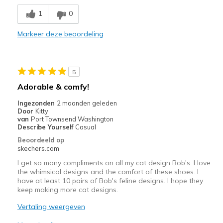
Breathe Well
1
0
Comfortable
Markeer deze beoordeling
Durable
Stylish
5
Beste toepassingen
Adorable & comfy!
Casual Wear
Ingezonden
2 maanden geleden
Door
Kitty
Going Out
van
Port Townsend Washington
Describe Yourself
Casual
Travel
Beoordeeld op
skechers.com
Width
Feels true to width
I get so many compliments on all my cat design Bob's. I love
Sizing
Feels half size too big
the whimsical designs and the comfort of these shoes. I
have at least 10 pairs of Bob's feline designs. I hope they
View On Shoes
I'm Into Shoes
keep making more cat designs.
Vertaling weergeven