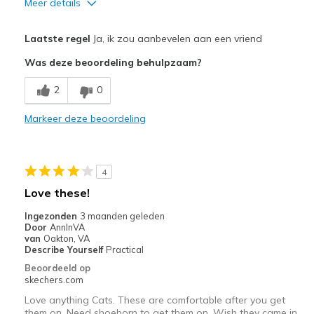
Meer details
Pluspunten
Laatste regel
Ja, ik zou aanbevelen aan een vriend
Attractive Design
Was deze beoordeling behulpzaam?
Comfortable
2
0
Durable
Markeer deze beoordeling
Beste toepassingen
Casual Wear
4
Travel
Love these!
Width
Feels true to width
Ingezonden
3 maanden geleden
Door
AnnInVA
Sizing
Feels true to size
van
Oakton, VA
View On Shoes
I'm Into Shoes
Describe Yourself
Practical
Beoordeeld op
skechers.com
Love anything Cats. These are comfortable after you get
them on. Need shoehorn to get them on. Wish they came in