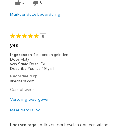
3
0
Casual Wear
Markeer deze beoordeling
Width
Feels true to width
Sizing
Feels half size too big
View On Shoes
I'm Into Shoes
5
yes
Ingezonden
4 maanden geleden
Door
Maty
van
Santa Rosa, Ca.
Describe Yourself
Stylish
Beoordeeld op
skechers.com
Casual wear
Vertaling weergeven
Meer details
Pluspunten
Laatste regel
Ja, ik zou aanbevelen aan een vriend
Attractive Design