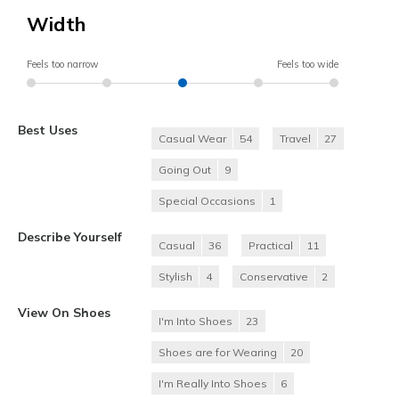
Width
Feels too narrow
Feels too wide
Best Uses
Casual Wear
54
Travel
27
Going Out
9
Special Occasions
1
Describe Yourself
Casual
36
Practical
11
Stylish
4
Conservative
2
View On Shoes
I'm Into Shoes
23
Shoes are for Wearing
20
I'm Really Into Shoes
6