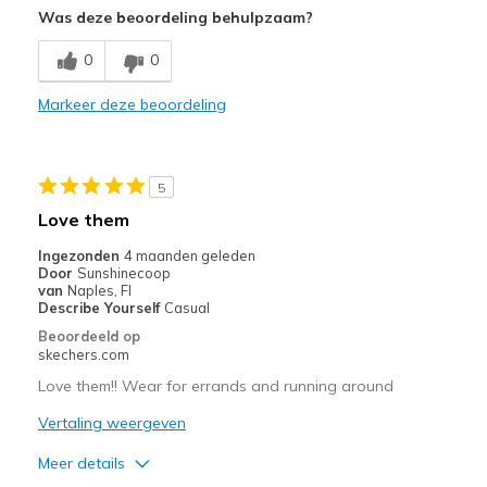
Was deze beoordeling behulpzaam?
Comfortable
0
0
Stylish
Markeer deze beoordeling
Beste toepassingen
Casual Wear
5
Width
Feels true to width
Love them
Sizing
Feels true to size
Ingezonden
4 maanden geleden
View On Shoes
I'm Really Into Shoes
Door
Sunshinecoop
van
Naples, Fl
Describe Yourself
Casual
Beoordeeld op
skechers.com
Love them!! Wear for errands and running around
Vertaling weergeven
Meer details