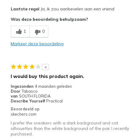
Pluspunten
Laatste regel
Ja, ik zou aanbevelen aan een vriend
Attractive Design
Was deze beoordeling behulpzaam?
Minpunten
1
0
Need Break In
Markeer deze beoordeling
Beste toepassingen
Casual Wear
4
Width
Feels true to width
I would buy this product again.
Sizing
Feels true to size
Ingezonden
4 maanden geleden
View On Shoes
Shoes are for Wearing
Door
Tabasco
van
SOUTH FLORIDA
Describe Yourself
Practical
Beoordeeld op
skechers.com
I prefer the sneakers with a dark background and cat
silhouettes than the white background of the pair I recently
purchased.