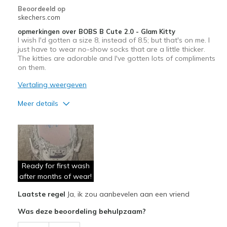
Beoordeeld op
skechers.com
opmerkingen over BOBS B Cute 2.0 - Glam Kitty
I wish I'd gotten a size 8, instead of 8.5; but that's on me. I
just have to wear no-show socks that are a little thicker.
The kitties are adorable and I've gotten lots of compliments
on them.
Vertaling weergeven
Meer details
Pluspunten
Attractive Design
Comfortable
Ready for first wash
Durable
after months of wear!
Laatste regel
Ja, ik zou aanbevelen aan een vriend
Stylish
Was deze beoordeling behulpzaam?
Beste toepassingen