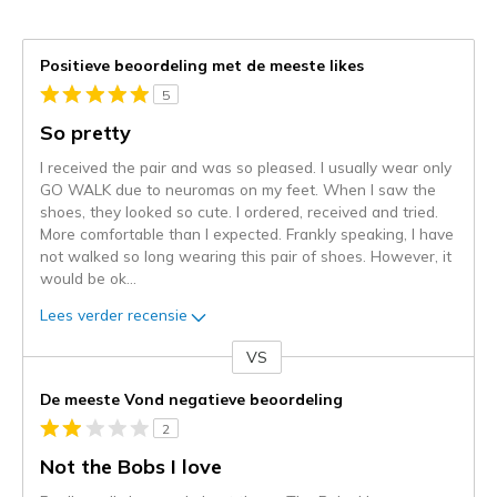
Positieve beoordeling met de meeste likes
5
So pretty
I received the pair and was so pleased. I usually wear only
GO WALK due to neuromas on my feet. When I saw the
shoes, they looked so cute. I ordered, received and tried.
More comfortable than I expected. Frankly speaking, I have
not walked so long wearing this pair of shoes. However, it
would be ok
...
Lees verder recensie
VS
Je
content
De meeste Vond negatieve beoordeling
wordt
2
momenteel
gemigreerd
Not the Bobs I love
naar