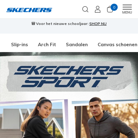
0
Men
MENU
🎒 Voor het nieuwe schooljaar:
SHOP NU
Slip-ins
Arch Fit
Sandalen
Canvas schoenen