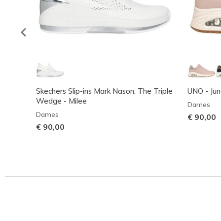
Skechers Slip-ins Mark Nason: The Triple
UNO - Jun
Wedge - Milee
Dames
Dames
€ 90,00
€ 90,00