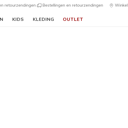
 en retourzendingen
Bestellingen en retourzendingen
Winkel
EN
KIDS
KLEDING
OUTLET
d je aan en ontvang gratis verzending bij bestellingen boven €99
Meld je
s
Dames
Billion - 
3
3,3 van de 5 kl
€ 70,00
Kleur
Taupe
(#