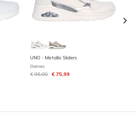
UNO - Metallic Sliders
Skeche
2.0 - 
Dames
Dame
Prijs verlaagd van
€ 95,00
naar
€ 75,99
€ 110