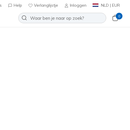
s
Help
Verlanglijstje
Inloggen
NLD | EUR
0
 aan
🎁
Subtle Spots
Toevoegen aan verlanglijstje
5 beoordelingen
antbeoordelingen
inclusief BTW
155616
TPE
)