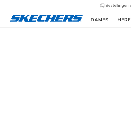
Bestellingen
DAMES
HER
🎁 Mel
Dames
Schoenen
Sneakers
Casual sneaker