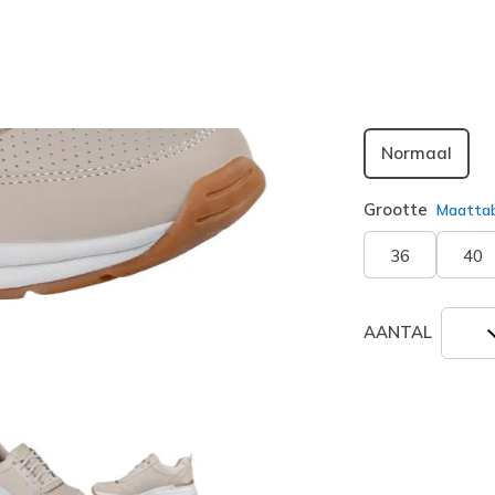
geselecte
Breedte
Normaal
Grootte
Maatta
36
40
AANTAL