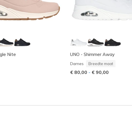
gle Nite
UNO - Shimmer Away
Dames
Breedte maat
€ 80,00
-
€ 90,00