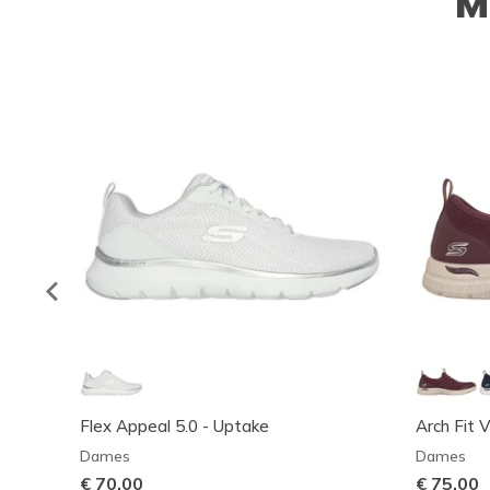
M
Flex Appeal 5.0 - Uptake
Arch Fit V
Dames
Dames
€ 70,00
€ 75,00