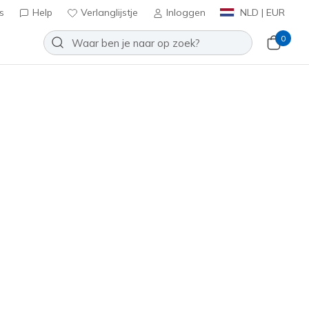
s
Help
Verlanglijstje
Inloggen
NLD | EUR
0
kechers VIP:
45 dagen retourrecht voor leden
Meld je aan
⭐
Summits - Daily Flow
Toevoegen aan verlanglijstje
8 beoordelingen
antbeoordelingen
inclusief BTW
icht Blauw
(#
150754
NVLB
)