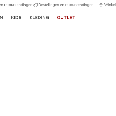
 en retourzendingen
Bestellingen en retourzendingen
Winkel
EN
KIDS
KLEDING
OUTLET
⭐
S
s
Dames
Arch Fit 
3
3,2 van de 5 kl
€ 75,00
Kleur
Marine / L