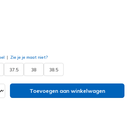
geselecteerd
bel
Zie je je maat niet?
37.5
38
38.5
Toevoegen aan winkelwagen