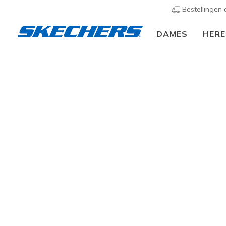
Bestellingen
DAMES
HER
Dames
Schoenen
Sneakers
Casual sneaker