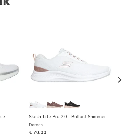
uk
nce
Skech-Lite Pro 2.0 - Brilliant Shimmer
Skeche
Motio
Dames
Dame
€ 70,00