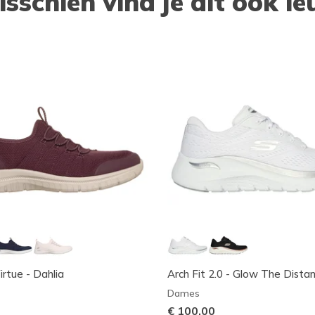
isschien vind je dit ook le
irtue - Dahlia
Arch Fit 2.0 - Glow The Dista
Dames
€ 100,00