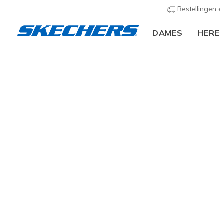
Bestellingen
DAMES
HER
Dames
Schoenen
Sneakers
Casual sneaker