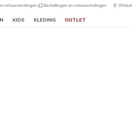
 en retourzendingen
Bestellingen en retourzendingen
Winkel
EN
KIDS
KLEDING
OUTLET
🎒 Voor het nieuwe schooljaar:
SHOP NU
s
Dames
Exclusief online verkrijgbaar
Arch Fit 
1
3,4 van de 5 kl
€ 75,00
Kleur
Marine
(#