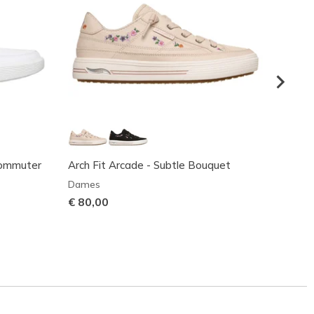
Commuter
Arch Fit Arcade - Subtle Bouquet
Arch F
Dames
Dame
€ 80,00
Prijs 
€ 80,