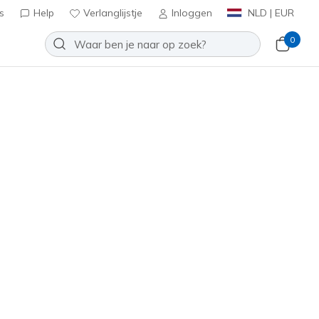
s
Help
Verlanglijstje
Inloggen
NLD | EUR
0
Arcade - Arcata
Toevoegen aan verlanglijstje
867 beoordelingen
antbeoordelingen
inclusief BTW
177195
NVY
)