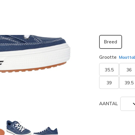
geselecte
Breedte
Breed
Grootte
Maatta
35.5
36
39
39.5
AANTAL