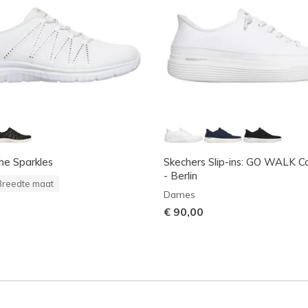
She Sparkles
Skechers Slip-ins: GO WALK 
- Berlin
Breedte maat
Dames
€ 90,00