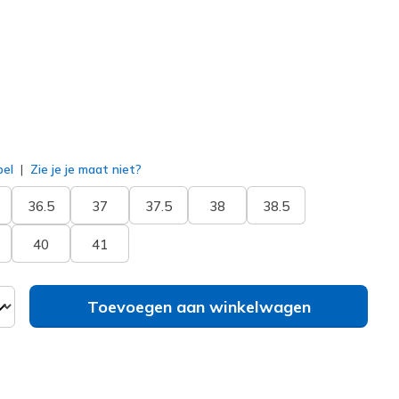
erd
bel
Zie je je maat niet?
36.5
37
37.5
38
38.5
40
41
Toevoegen aan winkelwagen