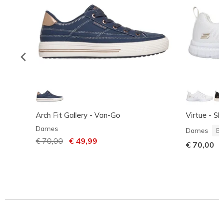
Arch Fit Gallery - Van-Go
Virtue - 
Dames
Dames
Prijs verlaagd van
€ 70,00
naar
€ 49,99
€ 70,00