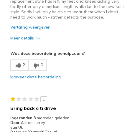
replacement style has left my feet and knees aching very
badly after only a medium length walk due to the new sole
style. Sadly I will only be able to wear them when I don't
need to walk much - rather defeats the purpose.
Vertaling weergeven
Meer details
Pluspunten
Was deze beoordeling behulpzaam?
Attractive Design
2
0
Width
Feels true to width
Markeer deze beoordeling
Sizing
Feels true to size
1
Bring back citi drive
Ingezonden
8 maanden geleden
Door
Alifromsurrey
van
Uk
Describe Yourself
Casual