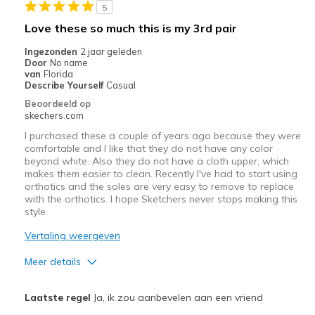
5
Beste toepassingen
Love these so much this is my 3rd pair
Casual Wear
Ingezonden
2 jaar geleden
Door
No name
Travel
van
Florida
Describe Yourself
Casual
Width
Feels true to width
Beoordeeld op
skechers.com
Sizing
Feels true to size
View On Shoes
Shoes are for Wearing
I purchased these a couple of years ago because they were
comfortable and I like that they do not have any color
beyond white. Also they do not have a cloth upper, which
makes them easier to clean. Recently I've had to start using
orthotics and the soles are very easy to remove to replace
with the orthotics. I hope Sketchers never stops making this
style.
Vertaling weergeven
Meer details
Pluspunten
Laatste regel
Ja, ik zou aanbevelen aan een vriend
Attractive Design