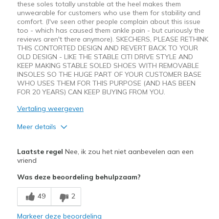
these soles totally unstable at the heel makes them
unwearable for customers who use them for stability and
comfort. (I've seen other people complain about this issue
too - which has caused them ankle pain - but curiously the
reviews aren't there anymore). SKECHERS, PLEASE RETHINK
THIS CONTORTED DESIGN AND REVERT BACK TO YOUR
OLD DESIGN - LIKE THE STABLE CITI DRIVE STYLE AND
KEEP MAKING STABLE SOLED SHOES WITH REMOVABLE
INSOLES SO THE HUGE PART OF YOUR CUSTOMER BASE
WHO USES THEM FOR THIS PURPOSE (AND HAS BEEN
FOR 20 YEARS) CAN KEEP BUYING FROM YOU.
Vertaling weergeven
Meer details
Pluspunten
Laatste regel
Nee, ik zou het niet aanbevelen aan een
Attractive Design
vriend
Was deze beoordeling behulpzaam?
Minpunten
Wear Out Quickly
49
2
Width
Markeer deze beoordeling
Feels true to width