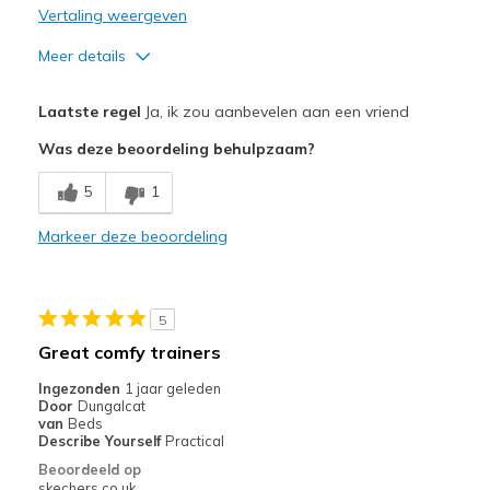
Sizing
Feels true to size
Vertaling weergeven
View On Shoes
Shoes are for Wearing
Meer details
Pluspunten
Laatste regel
Ja, ik zou aanbevelen aan een vriend
Attractive Design
Was deze beoordeling behulpzaam?
Stylish
5
1
Beste toepassingen
Markeer deze beoordeling
Casual Wear
Going Out
5
Width
Feels too narrow
Great comfy trainers
Sizing
Feels half size too small
Ingezonden
1 jaar geleden
View On Shoes
I'm Into Shoes
Door
Dungalcat
van
Beds
Describe Yourself
Practical
Beoordeeld op
skechers.co.uk