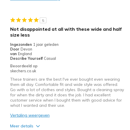
Sizing
Feels half size too small
View On Shoes
Shoes are for Wearing
5
Not disappointed at all with these wide and half
size less
Ingezonden
1 jaar geleden
Door
Devon
van
England
Describe Yourself
Casual
Beoordeeld op
skechers.co.uk
These trainers are the best I've ever bought even wearing
them all day. Comfortable fit and wide style was offered.
Go with a lot of clothes and styles. Bought a cleaning spray
for when the dirty and it does the job. I had excellent
customer service when I bought them with good advice for
what I wanted and their use.
Vertaling weergeven
Meer details