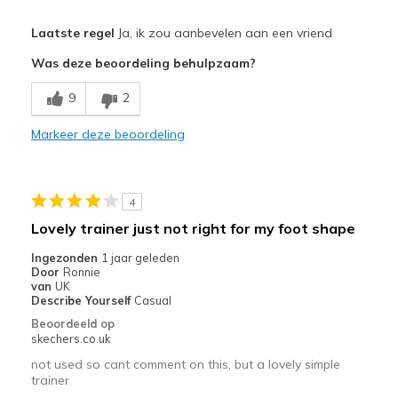
Pluspunten
Laatste regel
Ja, ik zou aanbevelen aan een vriend
Attractive Design
Was deze beoordeling behulpzaam?
Breathe Well
9
2
Comfortable
Markeer deze beoordeling
Durable
So comfy
4
Stylish
Lovely trainer just not right for my foot shape
Minpunten
Ingezonden
1 jaar geleden
Door
Ronnie
No problems at all fit brilliant
van
UK
Describe Yourself
Casual
Beste toepassingen
Beoordeeld op
skechers.co.uk
Casual Wear
not used so cant comment on this, but a lovely simple
trainer
Width
Feels true to width