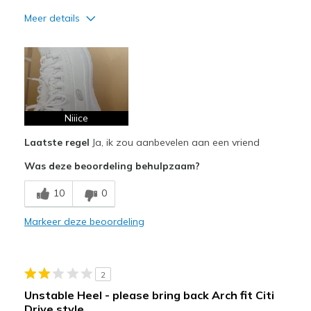
Meer details
Pluspunten
Attractive Design
Comfortable
Stylish
Niiice
Laatste regel
Ja, ik zou aanbevelen aan een vriend
Beste toepassingen
Was deze beoordeling behulpzaam?
Casual Wear
10
0
Width
Feels true to width
Sizing
Feels true to size
Markeer deze beoordeling
View On Shoes
I'm Into Shoes
2
Unstable Heel - please bring back Arch fit Citi
Drive style