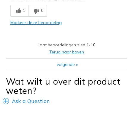
Leuk model
1
0
Stijlvol
Markeer deze beoordeling
Minpunten
Pijnlijk bij hiel en op wreef
Laat beoordelingen zien
1-10
Beste toepassingen
Terug naar boven
Informele kleding
volgende
»
Breedte
Lijkt goed van breedte
Maat
Lijkt goed van maat
Wat wilt u over dit product
View On Shoes
Schoenen zijn om te dragen
weten?
Ask a Question