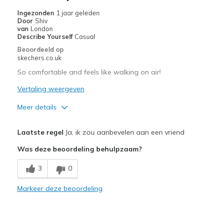
Casual Wear
Ingezonden
1 jaar geleden
Door
Shiv
Going Out
van
London
Describe Yourself
Casual
Travel
Beoordeeld op
skechers.co.uk
Width
Feels true to width
So comfortable and feels like walking on air!
Sizing
Feels true to size
Vertaling weergeven
View On Shoes
Shoes are for Wearing
Meer details
Pluspunten
Laatste regel
Ja, ik zou aanbevelen aan een vriend
Attractive Design
Was deze beoordeling behulpzaam?
Breathe Well
3
0
Comfortable
Markeer deze beoordeling
Durable
Stylish