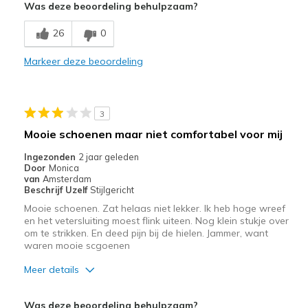
Was deze beoordeling behulpzaam?
Breathe Well
26
0
Comfortable
Markeer deze beoordeling
Works well with orthotic inserts
Beste toepassingen
3
Casual Wear
Mooie schoenen maar niet comfortabel voor mij
Travel
Ingezonden
2 jaar geleden
Door
Monica
Width
Feels true to width
van
Amsterdam
Beschrijf Uzelf
Stijlgericht
Sizing
Feels true to size
Mooie schoenen. Zat helaas niet lekker. Ik heb hoge wreef
View On Shoes
Shoes are for Wearing
en het vetersluiting moest flink uiteen. Nog klein stukje over
om te strikken. En deed pijn bij de hielen. Jammer, want
waren mooie scgoenen
Meer details
Pluspunten
Was deze beoordeling behulpzaam?