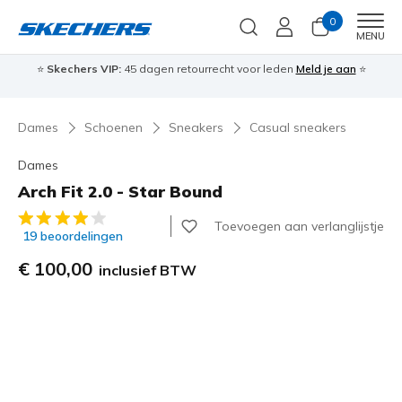
0
Men
MENU
⭐
Skechers VIP:
45 dagen retourrecht voor leden
Meld je aan
⭐
🎁
Dames
Schoenen
Sneakers
Casual sneakers
Dames
Arch Fit 2.0 - Star Bound
3,3 van de 5 klantbeoordelingen
Toevoegen aan verlanglijstje
19 beoordelingen
€ 100,00
inclusief BTW