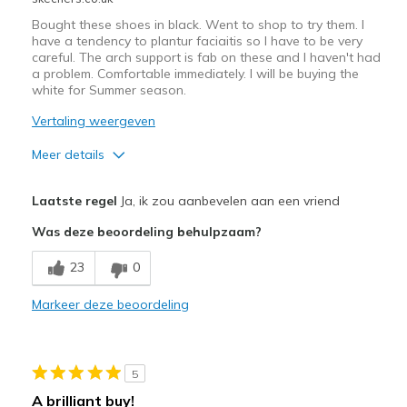
Bought these shoes in black. Went to shop to try them. I
have a tendency to plantur faciaitis so I have to be very
careful. The arch support is fab on these and I haven't had
a problem. Comfortable immediately. I will be buying the
white for Summer season.
Vertaling weergeven
Meer details
Pluspunten
Laatste regel
Ja, ik zou aanbevelen aan een vriend
Attractive Design
Was deze beoordeling behulpzaam?
Breathe Well
23
0
Comfortable
Markeer deze beoordeling
Durable
Stylish
5
Beste toepassingen
A brilliant buy!