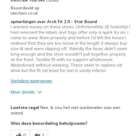
Beoordeeld op
skechers.co.uk
opmerkingen over Arch Fit 2.0 - Star Bound
I wasted money on these shoes. Unfortunately (& foolishly) I
had removed the labels and tags after only a quick try on. I
came to wear them properly and before I'd left the house I
realised that they are too loose in the length (I always buy
size 4) and were slipping off. Weirdly the laces didn't seem
long enough and the shoe wouldn't pull together properly
at the front. Terrible fit with no support whatsoever.
Abandoned without wearing. These seem to replace citi
drive but the fit (at least for me) is vastly inferior.
Vertaling weergeven
Meer details
Sizing
Feels full size too big
Laatste regel
Nee, ik zou het niet aanbevelen aan een
View On Shoes
Shoes are for Wearing
vriend
Was deze beoordeling behulpzaam?
0
1