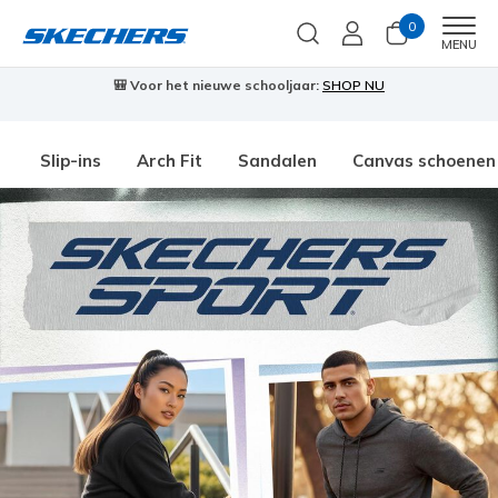
0
Men
MENU
🎒 Voor het nieuwe schooljaar:
SHOP NU
Slip-ins
Arch Fit
Sandalen
Canvas schoenen