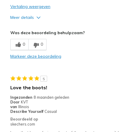
Vertaling weergeven
Meer details
Sizing
Feels full size too small
Was deze beoordeling behulpzaam?
0
0
Markeer deze beoordeling
5
Love the boots!
Ingezonden
8 maanden geleden
Door
KVT
van
Illinois
Describe Yourself
Casual
Beoordeeld op
skechers.com