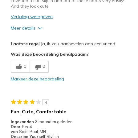
Love that I can slip in and out of these boots very easily!
And they look cute!
Vertaling weergeven
Meer details
Pluspunten
Laatste regel
Ja, ik zou aanbevelen aan een vriend
Attractive Design
Was deze beoordeling behulpzaam?
Comfortable
0
0
Beste toepassingen
Markeer deze beoordeling
Casual Wear
Width
Feels true to width
4
Sizing
Feels true to size
Fun, Cute, Comfortable
View On Shoes
I'm Into Shoes
Ingezonden
8 maanden geleden
Door
Bea4
van
Saint Paul, MN
Describe Yourself
Stylish