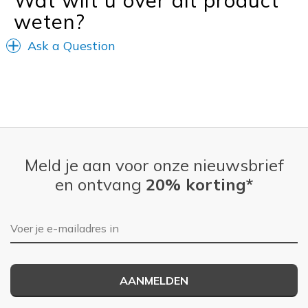
View On Shoes
Shoes are for Wearing
weten?
Ask a Question
Meld je aan voor onze nieuwsbrief
en ontvang
20% korting*
E-mailadres
AANMELDEN