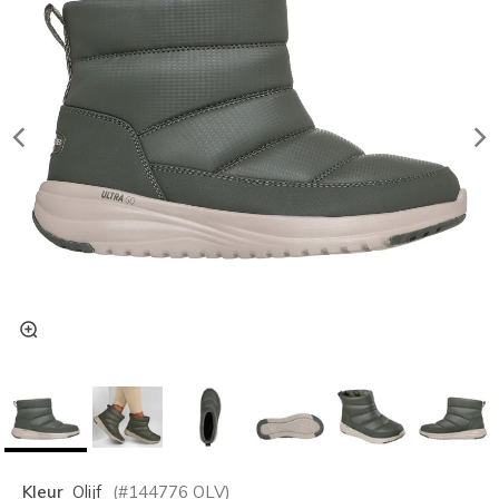
Kleur
Olijf
(#
144776
OLV
)