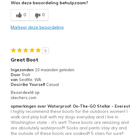
Was deze beoordeling behulpzaam?
Attractive Design
0
0
Beste toepassingen
Markeer deze beoordeling
Casual Wear
Width
Feels too narrow
Sizing
Feels full size too small
5
View On Shoes
I'm Into Shoes
Great Boot
Ingezonden
10 maanden geleden
Door
Trish
van
Seattle, WA
Describe Yourself
Casual
Beoordeeld op
skechers.com
opmerkingen over Waterproof: On-The-GO Stellar - Everest
I highly recommend these boots for the outdoors women! I
walk and play ball with my dogs everyday and I live in
Washington state - it's wet! These boots are amazing and
are absolutely waterproof!! Socks and pants stay dry and
the outside of these boots are soaked!! 5 stars for sure!!