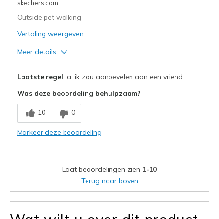
skechers.com
Outside pet walking
Vertaling weergeven
Meer details
Pluspunten
Laatste regel
Ja, ik zou aanbevelen aan een vriend
Attractive Design
Was deze beoordeling behulpzaam?
Comfortable
10
0
Minpunten
Markeer deze beoordeling
Need Break In
Beste toepassingen
Laat beoordelingen zien
1-10
Pet walking through wet grass
Terug naar boven
Width
Feels true to width
Sizing
Feels true to size
Wat wilt u over dit product