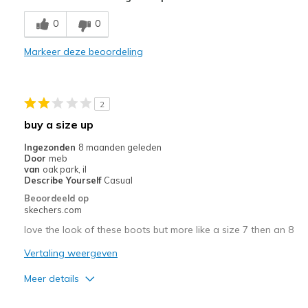
Comfortable
0
0
Stylish
Markeer deze beoordeling
Beste toepassingen
Casual Wear
2
Walking my dog
buy a size up
Width
Feels too narrow
Ingezonden
8 maanden geleden
Door
meb
Sizing
Feels half size too small
van
oak park, il
View On Shoes
Shoes are for Wearing
Describe Yourself
Casual
Beoordeeld op
skechers.com
love the look of these boots but more like a size 7 then an 8
Vertaling weergeven
Meer details
Pluspunten