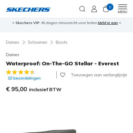
0
Men
MENU
⭐
Skechers VIP:
45 dagen retourrecht voor leden
Meld je aan
⭐
🎁
Dames
Schoenen
Boots
Dames
Waterproof: On-The-GO Stellar - Everest
5 van de 5 klantbeoordelingen
Toevoegen aan verlanglijstje
10 beoordelingen
€ 95,00
inclusief BTW