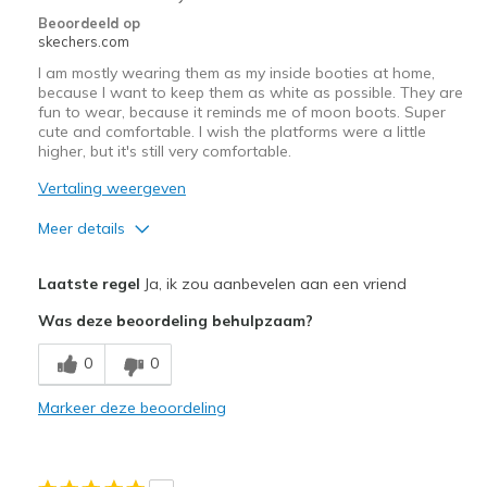
Beoordeeld op
skechers.com
I am mostly wearing them as my inside booties at home,
because I want to keep them as white as possible. They are
fun to wear, because it reminds me of moon boots. Super
cute and comfortable. I wish the platforms were a little
higher, but it's still very comfortable.
Vertaling weergeven
Meer details
Pluspunten
Laatste regel
Ja, ik zou aanbevelen aan een vriend
Comfortable
Was deze beoordeling behulpzaam?
Stylish
0
0
Beste toepassingen
Markeer deze beoordeling
Casual Wear
Width
Feels true to width