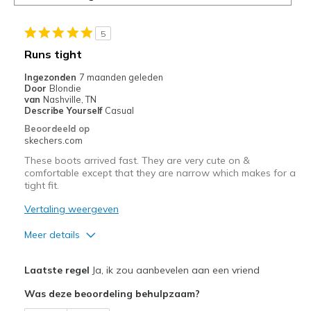
page
of
door
5
<a
Runs tight
href="javascript:location.href=location.pathname;">hier</a>
de
Ingezonden
7 maanden geleden
Door
Blondie
page
van
Nashville, TN
met
Describe Yourself
Casual
de
Beoordeeld op
migratiegeschiedenis
skechers.com
van
These boots arrived fast. They are very cute on &
de
comfortable except that they are narrow which makes for a
page_id
tight fit.
te
bezoeken.
Vertaling weergeven
Meer details
Pluspunten
Laatste regel
Ja, ik zou aanbevelen aan een vriend
Attractive Design
Was deze beoordeling behulpzaam?
Breathe Well