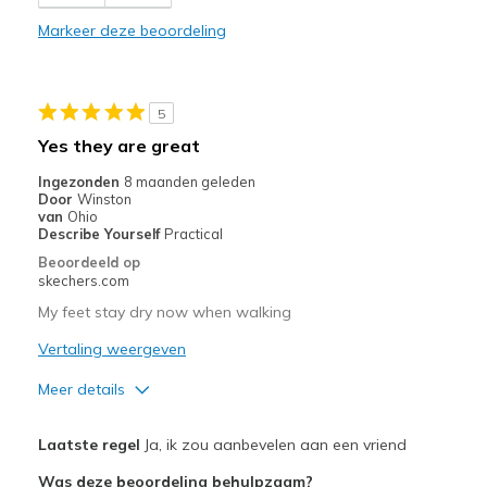
Durable
Markeer deze beoordeling
Beste toepassingen
Casual Wear
5
Travel
Yes they are great
Width
Feels true to width
Ingezonden
8 maanden geleden
Door
Winston
View On Shoes
Shoes are for Wearing
van
Ohio
Describe Yourself
Practical
Beoordeeld op
skechers.com
My feet stay dry now when walking
Vertaling weergeven
Meer details
Pluspunten
Laatste regel
Ja, ik zou aanbevelen aan een vriend
Attractive Design
Was deze beoordeling behulpzaam?