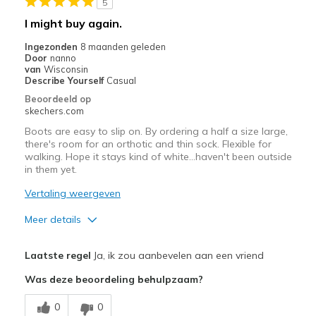
5
Sizing
Feels true to size
I might buy again.
Ingezonden
8 maanden geleden
Door
nanno
van
Wisconsin
Describe Yourself
Casual
Beoordeeld op
skechers.com
Boots are easy to slip on. By ordering a half a size large,
there's room for an orthotic and thin sock. Flexible for
walking. Hope it stays kind of white...haven't been outside
in them yet.
Vertaling weergeven
Meer details
Pluspunten
Laatste regel
Ja, ik zou aanbevelen aan een vriend
Attractive Design
Was deze beoordeling behulpzaam?
Comfortable
0
0