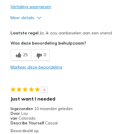
Vertaling weergeven
Meer details
Pluspunten
Laatste regel
Ja, ik zou aanbevelen aan een vriend
Comfortable
Was deze beoordeling behulpzaam?
Beste toepassingen
25
0
Casual Wear
Markeer deze beoordeling
Width
Feels true to width
Sizing
Feels true to size
View On Shoes
I'm Into Shoes
5
Just want I needed
Ingezonden
10 maanden geleden
Door
Lou
van
Colorado
Describe Yourself
Casual
Beoordeeld op