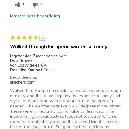
1
0
Comfortable
Markeer deze beoordeling
Durable
Stylish
5
Beste toepassingen
Walked through European winter so comfy!
Casual Wear
Ingezonden
7 maanden geleden
Door
Traveler
Width
Feels too narrow
van
Los Angeles, CA
Describe Yourself
Casual
Sizing
Feels half size too small
Beoordeeld op
skechers.com
Walked thru Europe on cobblestone stone streets, through
markets, and these feet kept my feet warm and comfy. I felt
stylish and on brand with the winter attire. No break in
needed. The weather was like 40-50 degrees in the winter.
These were immediately comfortable on first wear. The
interior lining is luxuriously soft but not too bulky which is
good for breathability around the ankles. Height is nice as
it's not too short or tall. Snug on my feet to allow an