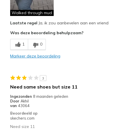
Beste toepassingen
Walked through mud
Casual Wear
Laatste regel
Ja, ik zou aanbevelen aan een vriend
Going Out
Was deze beoordeling behulpzaam?
Travel
1
0
Width
Feels true to width
Markeer deze beoordeling
Sizing
Feels true to size
View On Shoes
I'm Into Shoes
3
Need same shoes but size 11
Ingezonden
8 maanden geleden
Door
Akhil
van
43064
Beoordeeld op
skechers.com
Need size 11