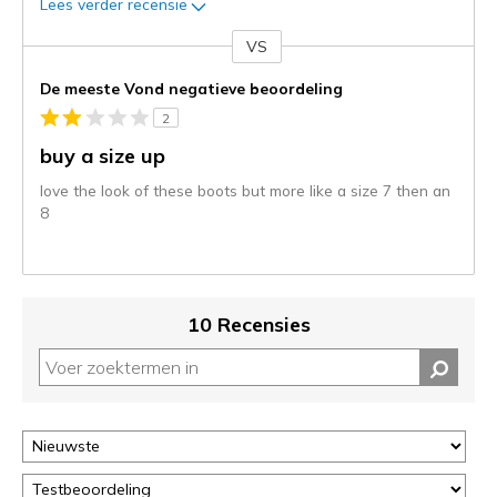
Lees verder recensie
VS
Je
content
De meeste Vond negatieve beoordeling
wordt
2
momenteel
gemigreerd
buy a size up
naar
love the look of these boots but more like a size 7 then an
de
8
niejee
page_id.
Je
kunt
de
10 Recensies
status
van
je
migratie
controleren
op
deze