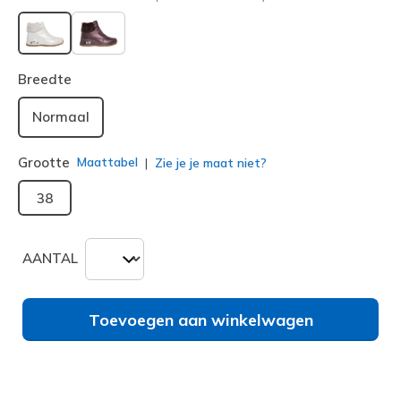
geselecteerd
Breedte
Normaal
Grootte
Maattabel
Zie je je maat niet?
38
AANTAL
Toevoegen aan winkelwagen