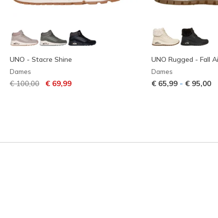
UNO - Stacre Shine
UNO Rugged - Fall Ai
Dames
Dames
Prijs verlaagd van
naar
-
€ 100,00
€ 69,99
€ 65,99
€ 95,00