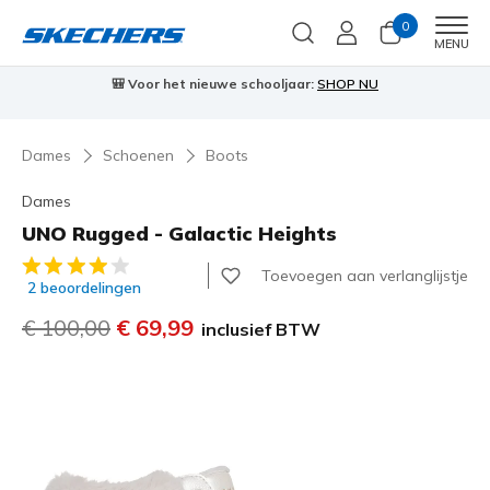
0
Men
MENU
⭐
Skechers VIP:
45 dagen retourrecht voor leden
Meld je aan
⭐
Dames
Schoenen
Boots
Dames
UNO Rugged - Galactic Heights
3,5 van de 5 klantbeoordelingen
Toevoegen aan verlanglijstje
2 beoordelingen
Prijs verlaagd van
€ 100,00
naar
€ 69,99
inclusief BTW