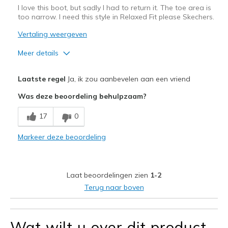
I love this boot, but sadly I had to return it. The toe area is
too narrow. I need this style in Relaxed Fit please Skechers.
Vertaling weergeven
Meer details
Pluspunten
Laatste regel
Ja, ik zou aanbevelen aan een vriend
Attractive Design
Was deze beoordeling behulpzaam?
Comfortable
17
0
Faux fur lining & collar for Warmth. Thick sole.
Markeer deze beoordeling
Stylish
Minpunten
Laat beoordelingen zien
1-2
Not Real leather
Terug naar boven
Please make relaxed fit in this style
Wat wilt u over dit product
Beste toepassingen