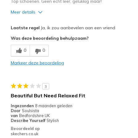
Top schoenen. Geen echt leer, gelukkig maar!
Meer details
Pluspunten
Laatste regel
Ja, ik zou aanbevelen aan een vriend
Comfortabel
Was deze beoordeling behulpzaam?
GEEN echt leer!!
0
0
Stijlvol
Markeer deze beoordeling
Minpunten
Niks
3
Beste toepassingen
Beautiful But Need Relaxed Fit
Informele kleding
Ingezonden
8 maanden geleden
Door
Soulsista
Breedte
Lijkt goed van breedte
van
Bedfordshire UK
Describe Yourself
Stylish
Maat
Lijkt goed van maat
Beoordeeld op
View On Shoes
Schoenen zijn om te dragen
skechers.co.uk