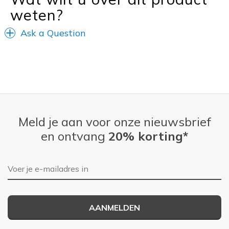
weten?
Casual Wear
Winter boots
Ask a Question
Width
Feels too narrow
Sizing
Feels true to size
View On Shoes
I'm Really Into Shoes
Meld je aan voor onze nieuwsbrief
en ontvang
20% korting*
E-mailadres
AANMELDEN