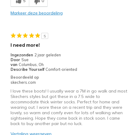
5
0
Comfortable
Markeer deze beoordeling
Durable
Stylish
5
Minpunten
I need more!
Need Break In
Ingezonden
2 jaar geleden
Door
Sue
Beste toepassingen
van
Columbus, Oh
Describe Yourself
Comfort-oriented
Casual Wear
Beoordeeld op
skechers.com
Width
Feels true to width
I love these boots! I usually wear a 7M in go walk and most
Sizing
Feels full size too small
Skechers styles but got these in a 7.5 wide to
View On Shoes
I'm Really Into Shoes
accommodate thick winter socks. Perfect for home and
wearing out. I wore these on a recent trip and they were
lovely, so warm and comfy even for lots of walking when
sightseeing. Hope they come back in stock soon. I came
back to buy another pair but no luck.
Vertaling weergeven