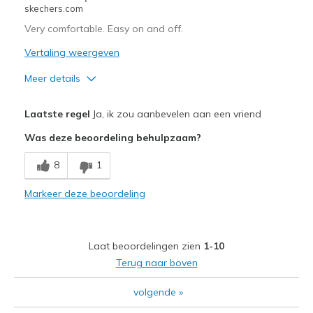
skechers.com
Very comfortable. Easy on and off.
Vertaling weergeven
Meer details
Pluspunten
Laatste regel
Ja, ik zou aanbevelen aan een vriend
Attractive Design
Was deze beoordeling behulpzaam?
Comfortable
8
1
Durable
Markeer deze beoordeling
Beste toepassingen
Casual Wear
Laat beoordelingen zien
1-10
Going Out
Terug naar boven
Width
Feels true to width
volgende
»
Sizing
Feels true to size