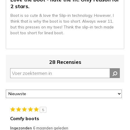
naar
2 stars.
de
Boot is so cute & love the Slip-in technology. However, I
niejee
think that is why the boot is too short. Always wear 11,
page_id.
but this presses on my toes! Think the slip-in tech made
Je
boot too short for lined boot.
kunt
de
status
van
je
28 Recensies
migratie
controleren
op
deze
page
of
door
<a
5
href="javascript:location.href=location.pathname;">hier</a>
Comfy boots
de
page
Ingezonden
6 maanden geleden