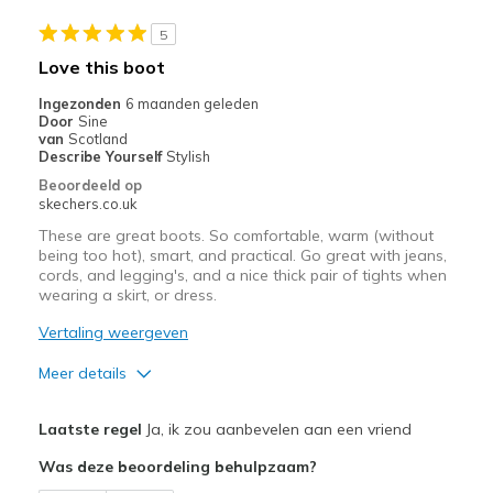
Beste toepassingen
5
Casual Wear
Love this boot
Going Out
Ingezonden
6 maanden geleden
Door
Sine
Travel
van
Scotland
Describe Yourself
Stylish
Width
Feels true to width
Beoordeeld op
skechers.co.uk
Sizing
Feels true to size
View On Shoes
Shoes are for Wearing
These are great boots. So comfortable, warm (without
being too hot), smart, and practical. Go great with jeans,
cords, and legging's, and a nice thick pair of tights when
wearing a skirt, or dress.
Vertaling weergeven
Meer details
Pluspunten
Laatste regel
Ja, ik zou aanbevelen aan een vriend
Attractive Design
Was deze beoordeling behulpzaam?
Breathe Well