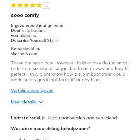
5
I use mine for work
sooo comfy
Travel
Ingezonden
2 jaar geleden
Door
cute booties
Width
Feels true to width
van
alabama
Describe Yourself
Stylish
Sizing
Feels true to size
Beoordeeld op
View On Shoes
Shoes are for Wearing
skechers.com
These are sooo cute, however i believe they do run small , i
ordered a size up as suggested from reviews and they fit
perfect. i truly didnt know how a slip in boot style would
work, but its great, not too stiff or anything
Vertaling weergeven
Meer details
Pluspunten
Laatste regel
Ja, ik zou aanbevelen aan een vriend
Attractive Design
Was deze beoordeling behulpzaam?
Breathe Well