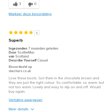
3
0
Comfortable
Markeer deze beoordeling
Durable
Stylish
5
Beste toepassingen
Superb
Casual Wear
Ingezonden
7 maanden geleden
Door
ScottieMac
Travel
van
Scotland
Describe Yourself
Casual
Width
Feels true to width
Beoordeeld op
skechers.co.uk
Sizing
Feels true to size
View On Shoes
I'm Really Into Shoes
Love these boots. Got them in the chocolate brown and
they are just the right colour. So comfortable, so warm, but
not too warm. Lovely and easy to slip on and off. Would
buy again.
Vertaling weergeven
Meer details