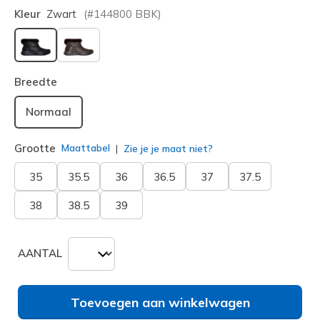
Kleur
Zwart
(#
144800
BBK
)
geselecteerd
Breedte
Normaal
Grootte
Maattabel
Zie je je maat niet?
35
35.5
36
36.5
37
37.5
38
38.5
39
AANTAL
Toevoegen aan winkelwagen