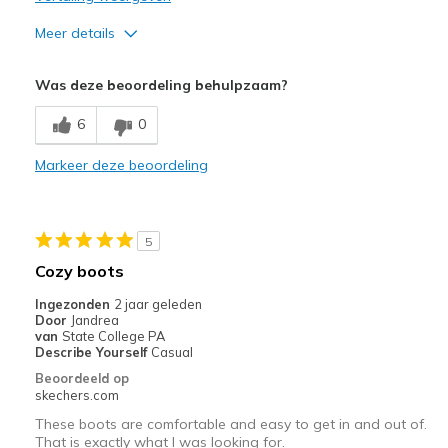
Meer details
Pluspunten
Was deze beoordeling behulpzaam?
Comfortable
6
0
Durable
Markeer deze beoordeling
Good Cushioning
Stylish
5
Warm
Cozy boots
Beste toepassingen
Ingezonden
2 jaar geleden
Door
Jandrea
Casual Wear
van
State College PA
Describe Yourself
Casual
Cold Weather
Beoordeeld op
skechers.com
Travel
These boots are comfortable and easy to get in and out of.
That is exactly what I was looking for.
Width
Feels true to width