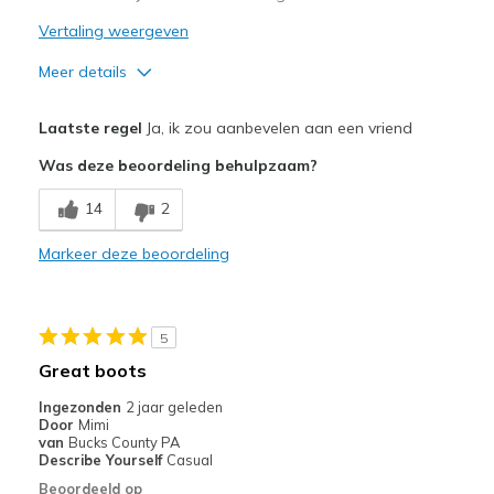
Sizing
Feels half size too small
Vertaling weergeven
Was this a gift?
No
Meer details
Pluspunten
Laatste regel
Ja, ik zou aanbevelen aan een vriend
Attractive Design
Was deze beoordeling behulpzaam?
Comfortable
14
2
Beste toepassingen
Markeer deze beoordeling
Casual Wear
Width
Feels true to width
5
Sizing
Feels true to size
Great boots
View On Shoes
Shoes are for Wearing
Ingezonden
2 jaar geleden
Door
Mimi
van
Bucks County PA
Describe Yourself
Casual
Beoordeeld op