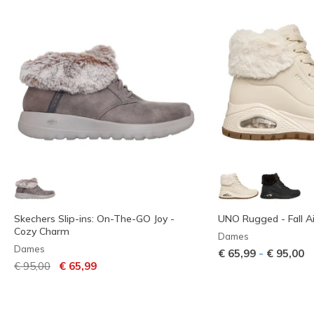
Skechers Slip-ins: On-The-GO Joy -
UNO Rugged - Fall Ai
Cozy Charm
Dames
Dames
-
€ 65,99
€ 95,00
Prijs verlaagd van
naar
€ 95,00
€ 65,99