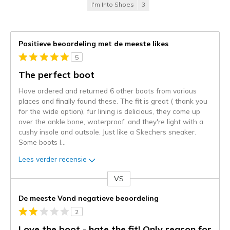
I'm Into Shoes
3
Positieve beoordeling met de meeste likes
5
The perfect boot
Have ordered and returned 6 other boots from various
places and finally found these. The fit is great ( thank you
for the wide option), fur lining is delicious, they come up
over the ankle bone, waterproof, and they're light with a
cushy insole and outsole. Just like a Skechers sneaker.
Some boots I
...
Lees verder recensie
VS
Je
content
De meeste Vond negatieve beoordeling
wordt
2
momenteel
gemigreerd
Love the boot - hate the fit! Only reason for