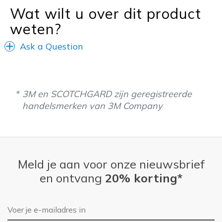
View On Shoes
Shoes are for Wearing
Wat wilt u over dit product
weten?
Ask a Question
3M en SCOTCHGARD zijn geregistreerde
handelsmerken van 3M Company
Meld je aan voor onze nieuwsbrief
en ontvang
20% korting*
E-mailadres