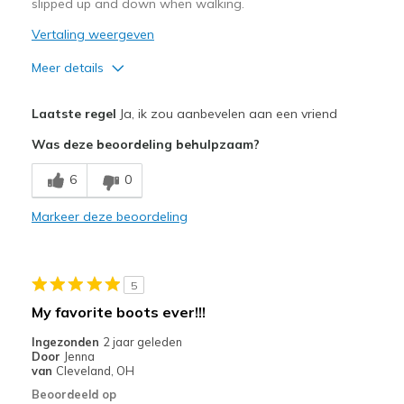
slipped up and down when walking.
View On Shoes
I'm Really Into Shoes
Vertaling weergeven
Meer details
Pluspunten
Laatste regel
Ja, ik zou aanbevelen aan een vriend
Attractive Design
Was deze beoordeling behulpzaam?
Breathe Well
6
0
Durable
Markeer deze beoordeling
Stylish
Beste toepassingen
5
Going Out
My favorite boots ever!!!
Width
Feels too wide
Ingezonden
2 jaar geleden
Door
Jenna
Sizing
Feels half size too big
van
Cleveland, OH
View On Shoes
Shoes are for Wearing
Beoordeeld op