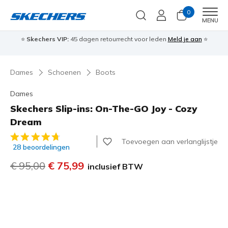
0
Men
MENU
⭐
Skechers VIP:
45 dagen retourrecht voor leden
Meld je aan
⭐
🎁
Dames
Schoenen
Boots
Dames
Skechers Slip-ins: On-The-GO Joy - Cozy
Dream
5 van de 5 klantbeoordelingen
Toevoegen aan verlanglijstje
28 beoordelingen
Prijs verlaagd van
€ 95,00
naar
€ 75,99
inclusief BTW