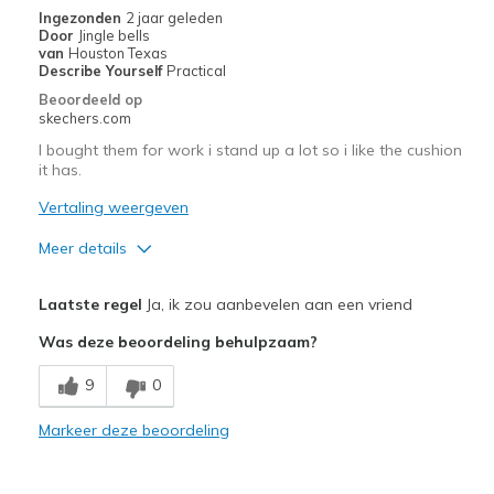
Ingezonden
2 jaar geleden
Door
Jingle bells
van
Houston Texas
Describe Yourself
Practical
Beoordeeld op
skechers.com
I bought them for work i stand up a lot so i like the cushion
it has.
Vertaling weergeven
Meer details
Pluspunten
Laatste regel
Ja, ik zou aanbevelen aan een vriend
Attractive Design
Was deze beoordeling behulpzaam?
Minpunten
9
0
Very comfortable
Markeer deze beoordeling
Beste toepassingen
Casual Wear