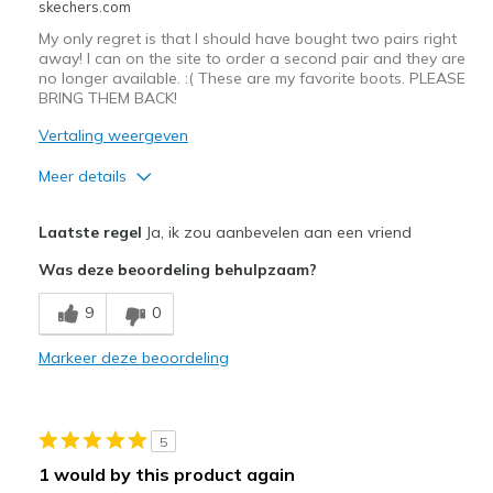
skechers.com
My only regret is that I should have bought two pairs right
away! I can on the site to order a second pair and they are
no longer available. :( These are my favorite boots. PLEASE
BRING THEM BACK!
Vertaling weergeven
Meer details
Pluspunten
Laatste regel
Ja, ik zou aanbevelen aan een vriend
Attractive Design
Was deze beoordeling behulpzaam?
Breathe Well
9
0
Comfortable
Markeer deze beoordeling
Durable
Stylish
5
1 would by this product again