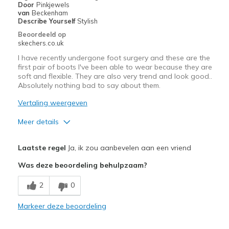
met
Door
Pinkjewels
van
Beckenham
de
Describe Yourself
Stylish
migratiegeschiedenis
Beoordeeld op
van
skechers.co.uk
de
I have recently undergone foot surgery and these are the
page_id
first pair of boots I've been able to wear because they are
te
soft and flexible. They are also very trend and look good..
bezoeken.
Absolutely nothing bad to say about them.
Vertaling weergeven
Meer details
Pluspunten
Laatste regel
Ja, ik zou aanbevelen aan een vriend
Attractive Design
Was deze beoordeling behulpzaam?
Comfortable
2
0
Durable
Markeer deze beoordeling
Stylish