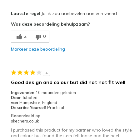
Pluspunten
Laatste regel
Ja, ik zou aanbevelen aan een vriend
Attractive Design
Was deze beoordeling behulpzaam?
Breathe Well
2
0
Comfortable
Markeer deze beoordeling
Durable
Stylish
4
Beste toepassingen
Good design and colour but did not not fit well
Casual Wear
Ingezonden
10 maanden geleden
Door
Tubated
Going Out
van
Hampshire, England
Describe Yourself
Practical
Travel
Beoordeeld op
skechers.co.uk
Width
Feels true to width
I purchased this product for my partner who loved the style
Sizing
Feels true to size
and colour but found the item felt loose and the heel