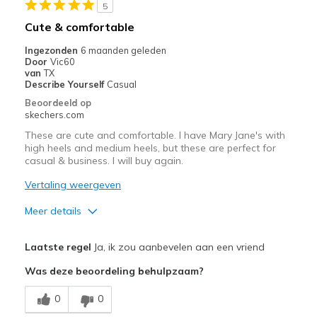
5
Sizing
Feels true to size
Cute & comfortable
View On Shoes
Shoes are for Wearing
Ingezonden
6 maanden geleden
Door
Vic60
van
TX
Describe Yourself
Casual
Beoordeeld op
skechers.com
These are cute and comfortable. I have Mary Jane's with
high heels and medium heels, but these are perfect for
casual & business. I will buy again.
Vertaling weergeven
Meer details
Pluspunten
Laatste regel
Ja, ik zou aanbevelen aan een vriend
Attractive Design
Was deze beoordeling behulpzaam?
Comfortable
0
0
Stylish