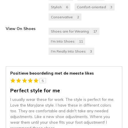
Stylish
6
Comfort-oriented
3
Conservative
2
View On Shoes
Shoes are for Wearing
17
I'm Into Shoes
11
I'm Really Into Shoes
3
Positieve beoordeling met de meeste likes
5
Perfect style for me
I usually wear these for work. The style is perfect for me.
Love the MaryJane style. I have these in different colors
too. They are comfortable and didn't take any needed
adjustments. Like a new shoe adjustments. Where you
wear them until your shoe fits your foot adjustment! I
recommend these shoes
...