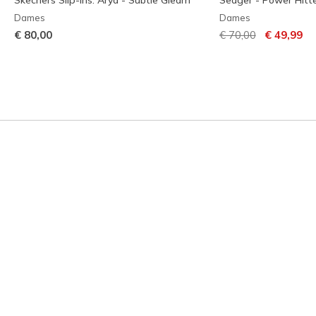
Dames
Dames
Prijs verlaagd van
naar
€ 80,00
€ 70,00
€ 49,99