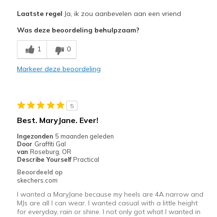
Pluspunten
Laatste regel
Ja, ik zou aanbevelen aan een vriend
Attractive Design
Was deze beoordeling behulpzaam?
Breathe Well
1
0
Comfortable
Markeer deze beoordeling
Durable
Stylish
5
Minpunten
Best. MaryJane. Ever!
Apparently discontinued
Ingezonden
5 maanden geleden
Door
Graffiti Gal
Beste toepassingen
van
Roseburg, OR
Describe Yourself
Practical
Casual Wear
Beoordeeld op
skechers.com
Going Out
I wanted a MaryJane because my heels are 4A narrow and
Special Occasions
MJs are all I can wear. I wanted casual with a little height
for everyday, rain or shine. I not only got what I wanted in