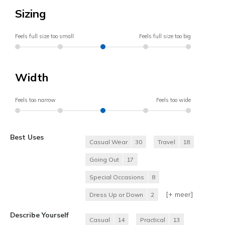
Sizing
Feels full size too small
Feels full size too big
Width
Feels too narrow
Feels too wide
Best Uses
Casual Wear
30
Travel
18
Going Out
17
Special Occasions
8
[+
meer
]
Dress Up or Down
2
Describe Yourself
Casual
14
Practical
13