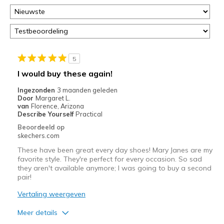
deze
page
of
door
<a
href="javascript:location.href=location.pathname;">hier</a>
5
de
I would buy these again!
page
met
Ingezonden
3 maanden geleden
Door
Margaret L.
de
van
Florence, Arizona
migratiegeschiedenis
Describe Yourself
Practical
van
Beoordeeld op
de
skechers.com
page_id
These have been great every day shoes! Mary Janes are my
te
favorite style. They're perfect for every occasion. So sad
bezoeken.
they aren't available anymore; I was going to buy a second
pair!
Vertaling weergeven
Meer details