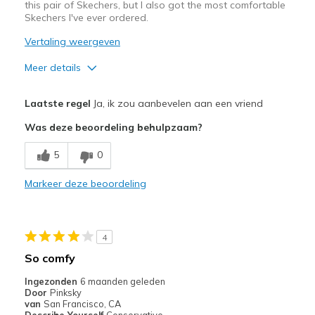
this pair of Skechers, but I also got the most comfortable
Travel
Skechers I've ever ordered.
Width
Feels true to width
Vertaling weergeven
Sizing
Feels true to size
Meer details
View On Shoes
Shoes are for Wearing
Pluspunten
Laatste regel
Ja, ik zou aanbevelen aan een vriend
Comfortable
Was deze beoordeling behulpzaam?
Durable
5
0
Unusual Design
Markeer deze beoordeling
Beste toepassingen
Casual Wear
4
Travel
So comfy
Waterproof
Ingezonden
6 maanden geleden
Door
Pinksky
Sizing
Feels true to size
van
San Francisco, CA
Describe Yourself
Conservative