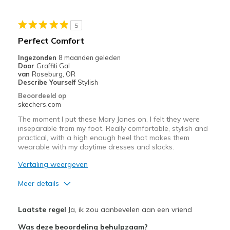
Casual Wear
5
Going Out
Perfect Comfort
Special Occasions
Ingezonden
8 maanden geleden
Door
Graffiti Gal
Travel
van
Roseburg, OR
Describe Yourself
Stylish
Width
Feels true to width
Beoordeeld op
skechers.com
Sizing
Feels true to size
View On Shoes
Shoes are for Wearing
The moment I put these Mary Janes on, I felt they were
inseparable from my foot. Really comfortable, stylish and
practical, with a high enough heel that makes them
wearable with my daytime dresses and slacks.
Vertaling weergeven
Meer details
Pluspunten
Laatste regel
Ja, ik zou aanbevelen aan een vriend
Attractive Design
Was deze beoordeling behulpzaam?