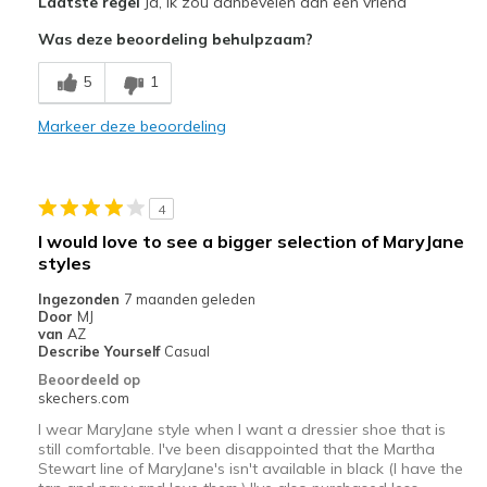
Laatste regel
Ja, ik zou aanbevelen aan een vriend
Attractive Design
Was deze beoordeling behulpzaam?
Breathe Well
5
1
Comfortable
Markeer deze beoordeling
Stylish
Minpunten
4
Strap is not "adjustable hook and loop"
I would love to see a bigger selection of MaryJane
styles
Beste toepassingen
Ingezonden
7 maanden geleden
Casual Wear
Door
MJ
van
AZ
Going Out
Describe Yourself
Casual
Beoordeeld op
Special Occasions
skechers.com
Travel
I wear MaryJane style when I want a dressier shoe that is
still comfortable. I've been disappointed that the Martha
Stewart line of MaryJane's isn't available in black (I have the
Width
Feels true to width