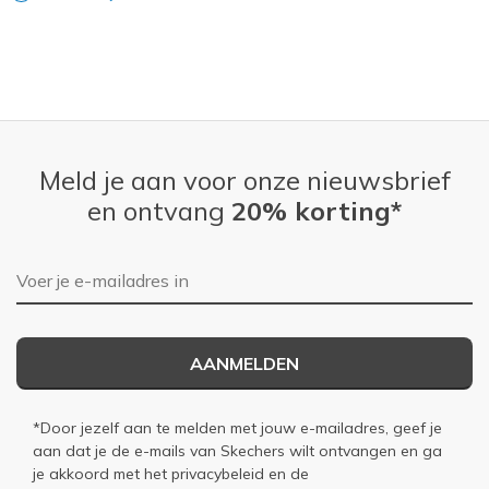
Width
Feels true to width
Sizing
Feels true to size
View On Shoes
I'm Really Into Shoes
Meld je aan voor onze nieuwsbrief
en ontvang
20% korting*
E-mailadres
AANMELDEN
*Door jezelf aan te melden met jouw e-mailadres, geef je
aan dat je de e-mails van Skechers wilt ontvangen en ga
je akkoord met het
privacybeleid
en de