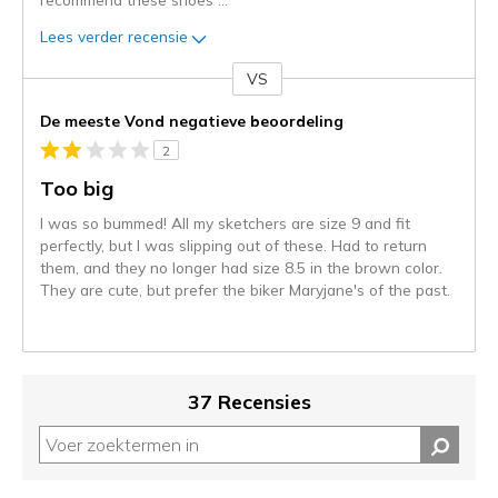
Lees verder recensie
VS
Je
content
De meeste Vond negatieve beoordeling
wordt
2
momenteel
gemigreerd
Too big
naar
I was so bummed! All my sketchers are size 9 and fit
de
perfectly, but I was slipping out of these. Had to return
niejee
them, and they no longer had size 8.5 in the brown color.
page_id.
They are cute, but prefer the biker Maryjane's of the past.
Je
kunt
de
status
van
37 Recensies
je
migratie
controleren
op