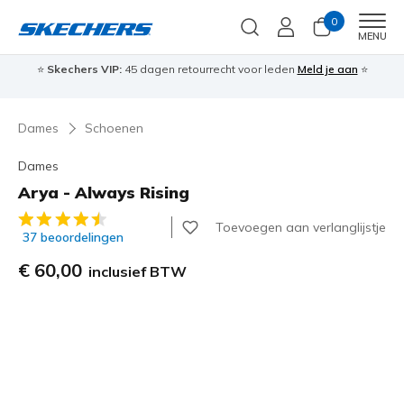
0
Men
MENU
⭐
Skechers VIP:
45 dagen retourrecht voor leden
Meld je aan
⭐
🎁
Dames
Schoenen
Dames
Arya - Always Rising
4,7 van de 5 klantbeoordelingen
Toevoegen aan verlanglijstje
37 beoordelingen
€ 60,00
inclusief BTW