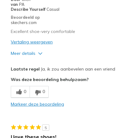
View On Shoes
Shoes are for Wearing
van
PA
Describe Yourself
Casual
Beoordeeld op
skechers.com
Excellent shoe-very comfortable
Vertaling weergeven
Meer details
Pluspunten
Laatste regel
Ja, ik zou aanbevelen aan een vriend
Attractive Design
Was deze beoordeling behulpzaam?
Comfortable
0
0
Stylish
Markeer deze beoordeling
Beste toepassingen
Casual Wear
5
Going Out
I love these shoes!