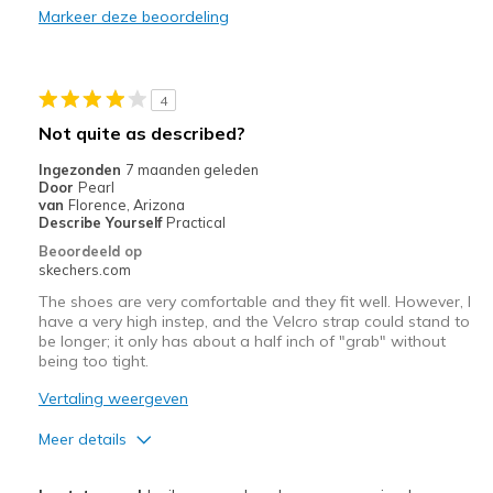
Markeer deze beoordeling
Beste toepassingen
Casual Wear
4
Width
Feels true to width
Not quite as described?
Sizing
Feels true to size
Ingezonden
7 maanden geleden
View On Shoes
I'm Into Shoes
Door
Pearl
van
Florence, Arizona
Describe Yourself
Practical
Beoordeeld op
skechers.com
The shoes are very comfortable and they fit well. However, I
have a very high instep, and the Velcro strap could stand to
be longer; it only has about a half inch of "grab" without
being too tight.
Vertaling weergeven
Meer details
Pluspunten