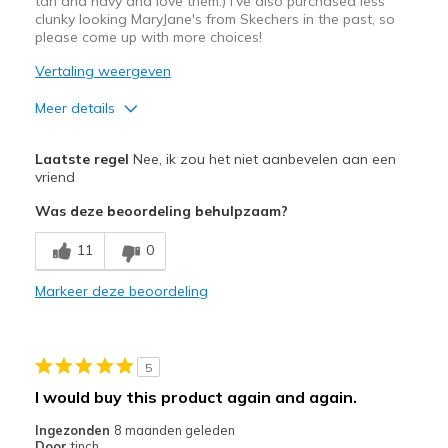
tan and navy and love them.) I've also purchased less
Sizing
Feels true to size
clunky looking MaryJane's from Skechers in the past, so
View On Shoes
please come up with more choices!
Shoes are for Wearing
Vertaling weergeven
Meer details
Pluspunten
Laatste regel
Nee, ik zou het niet aanbevelen aan een
Comfortable
vriend
Was deze beoordeling behulpzaam?
Durable
11
0
Minpunten
Would prefer a less clunky version of MaryJane's
Markeer deze beoordeling
Beste toepassingen
Casual Wear
5
I would buy this product again and again.
Width
Feels true to width
Sizing
Feels true to size
Ingezonden
8 maanden geleden
Door
tinch