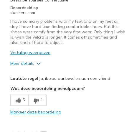
View On Shoes
Shoes are for Wearing
Beoordeeld op
skechers.com
I have so many problems with my feet and on my feet all
day. I have hard time finding comfortable shoes. But this
shoes were comfy from the very first wear. Only thing I wish
is, wish the velcro is longer. It comes off sometimes and
also kind of hard to adjust.
Vertaling weergeven
Meer details
Pluspunten
Laatste regel
Ja, ik zou aanbevelen aan een vriend
Comfortable
Was deze beoordeling behulpzaam?
Durable
5
1
Beste toepassingen
Markeer deze beoordeling
Work wear
Width
Feels true to width