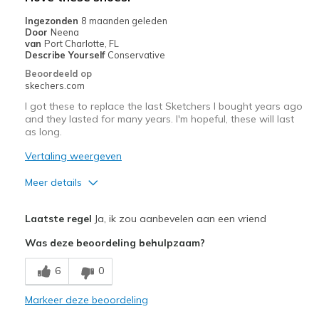
Travel
Ingezonden
8 maanden geleden
Door
Neena
Width
Feels true to width
van
Port Charlotte, FL
Describe Yourself
Conservative
Sizing
Feels true to size
Beoordeeld op
View On Shoes
I'm Into Shoes
skechers.com
I got these to replace the last Sketchers I bought years ago
and they lasted for many years. I'm hopeful, these will last
as long.
Vertaling weergeven
Meer details
Pluspunten
Laatste regel
Ja, ik zou aanbevelen aan een vriend
Attractive Design
Was deze beoordeling behulpzaam?
Comfortable
6
0
Stylish
Markeer deze beoordeling
Beste toepassingen