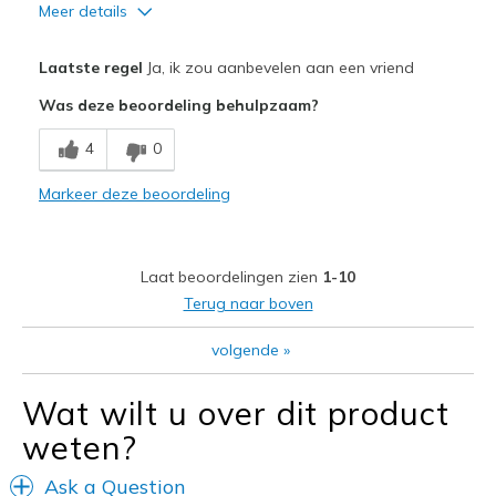
Meer details
Pluspunten
Laatste regel
Ja, ik zou aanbevelen aan een vriend
Attractive Design
Was deze beoordeling behulpzaam?
Breathe Well
4
0
Comfortable
Markeer deze beoordeling
Durable
Stylish
Laat beoordelingen zien
1-10
Beste toepassingen
Terug naar boven
Casual Wear
volgende
»
Going Out
Wat wilt u over dit product
Special Occasions
weten?
Travel
Ask a Question