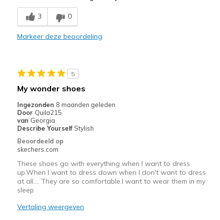
Breathe Well
3
0
Comfortable
Markeer deze beoordeling
Stylish
Beste toepassingen
5
Casual Wear
My wonder shoes
Going Out
Ingezonden
8 maanden geleden
Door
Quila215
Travel
van
Georgia
Describe Yourself
Stylish
Width
Feels true to width
Beoordeeld op
skechers.com
Sizing
Feels true to size
View On Shoes
I'm Into Shoes
These shoes go with everything when I want to dress
up.When I want to dress down when I don't want to dress
at all.... They are so comfortable.I want to wear them in my
sleep
Vertaling weergeven