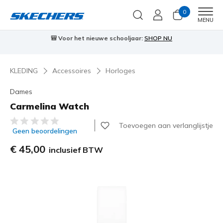
0
Men
MENU
🎒 Voor het nieuwe schooljaar:
SHOP NU
KLEDING
Accessoires
Horloges
Dames
Carmelina Watch
4,5 van de 5 klantbeoordelingen
Toevoegen aan verlanglijstje
Geen beoordelingen
€ 45,00
inclusief BTW