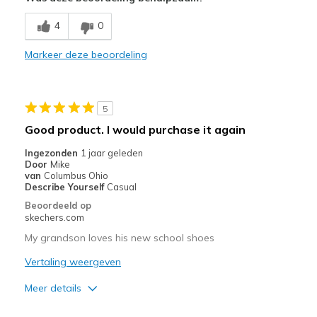
Breathe Well
4
0
Comfortable
Markeer deze beoordeling
Stylish
Minpunten
5
Wear Out Quickly
Good product. I would purchase it again
Width
Feels true to width
Ingezonden
1 jaar geleden
Door
Mike
Sizing
Feels true to size
van
Columbus Ohio
View On Shoes
I'm Really Into Shoes
Describe Yourself
Casual
Beoordeeld op
skechers.com
My grandson loves his new school shoes
Vertaling weergeven
Meer details
Pluspunten