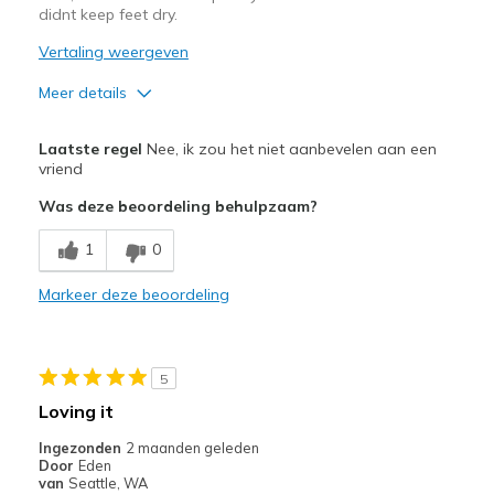
didnt keep feet dry.
Vertaling weergeven
Meer details
Pluspunten
Laatste regel
Nee, ik zou het niet aanbevelen aan een
Attractive Design
vriend
Was deze beoordeling behulpzaam?
Minpunten
Poor Quality
1
0
Beste toepassingen
Markeer deze beoordeling
Casual Wear
Width
Feels true to width
5
Sizing
Feels true to size
Loving it
View On Shoes
I'm Really Into Shoes
Ingezonden
2 maanden geleden
Door
Eden
van
Seattle, WA