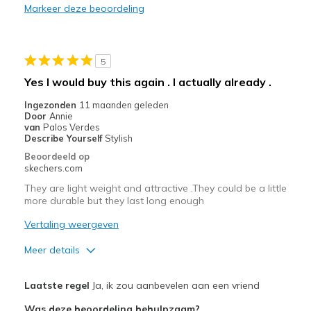
Markeer deze beoordeling
Stylish
Width
Feels true to width
5
Sizing
Feels true to size
Yes I would buy this again . I actually already .
Ingezonden
11 maanden geleden
Door
Annie
van
Palos Verdes
Describe Yourself
Stylish
Beoordeeld op
skechers.com
They are light weight and attractive .They could be a little
more durable but they last long enough
Vertaling weergeven
Meer details
Pluspunten
Laatste regel
Ja, ik zou aanbevelen aan een vriend
Attractive Design
Was deze beoordeling behulpzaam?