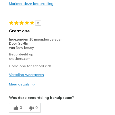
Markeer deze beoordeling
Stylish
Beste toepassingen
5
Casual Wear
Great one
Waterproof
Ingezonden
10 maanden geleden
Door
Sakthi
Width
Feels true to width
van
New Jersey
Sizing
Feels true to size
Beoordeeld op
skechers.com
View On Shoes
I'm Really Into Shoes
Good one for school kids
Vertaling weergeven
Meer details
Pluspunten
Was deze beoordeling behulpzaam?
Attractive Design
0
0
Comfortable