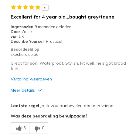
Stylish
5
Minpunten
Excellent for 4 year old...bought grey/taupe
No cons. My grandson loves them.
Ingezonden
9 maanden geleden
Door
Zosie
Beste toepassingen
van
UK
Describe Yourself
Practical
Casual Wear
Beoordeeld op
skechers.co.uk
Width
Feels true to width
Great for son. Waterproof. Stylish. Fit well...he's got broad
Sizing
Feels true to size
feet.
View On Shoes
I'm Into Shoes
Vertaling weergeven
Meer details
Pluspunten
Laatste regel
Ja, ik zou aanbevelen aan een vriend
Attractive Design
Was deze beoordeling behulpzaam?
Comfortable
3
0
Durable