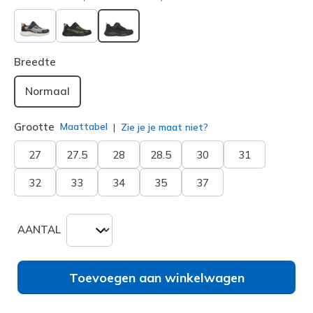
geselecteerd
Breedte
Normaal
Grootte
Maattabel
Zie je je maat niet?
27
27.5
28
28.5
30
31
32
33
34
35
37
AANTAL
Toevoegen aan winkelwagen