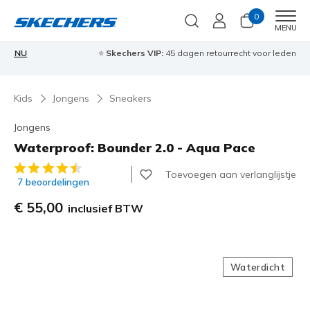
0
Men
MENU
⭐
Skechers VIP:
45 dagen retourrecht voor leden
Meld je aan
⭐
🎁
Kids
Jongens
Sneakers
Jongens
Waterproof: Bounder 2.0 - Aqua Pace
3,5 van de 5 klantbeoordelingen
Toevoegen aan verlanglijstje
7 beoordelingen
€ 55,00
inclusief BTW
Waterdicht