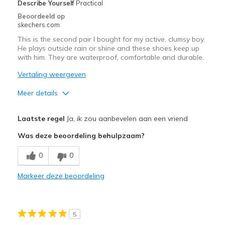
Describe Yourself
Practical
Beoordeeld op
skechers.com
This is the second pair I bought for my active, clumsy boy.
He plays outside rain or shine and these shoes keep up
with him. They are waterproof, comfortable and durable.
Vertaling weergeven
Meer details
Pluspunten
Laatste regel
Ja, ik zou aanbevelen aan een vriend
Comfortable
Was deze beoordeling behulpzaam?
Durable
0
0
Waterproof
Markeer deze beoordeling
Beste toepassingen
Casual Wear
5
Going Out