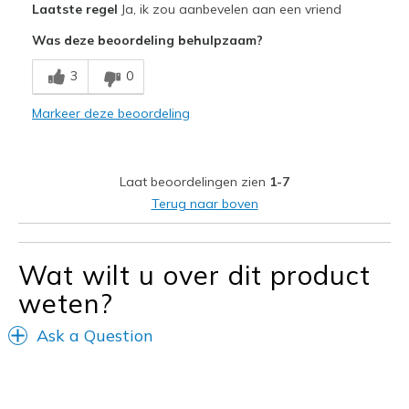
Laatste regel
Ja, ik zou aanbevelen aan een vriend
Attractive Design
Was deze beoordeling behulpzaam?
Breathe Well
3
0
Comfortable
Markeer deze beoordeling
Durable
Stylish
Laat beoordelingen zien
1-7
Beste toepassingen
Terug naar boven
Casual Wear
Wat wilt u over dit product
Width
Feels true to width
Sizing
Feels true to size
weten?
View On Shoes
Shoes are for Wearing
Ask a Question