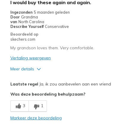
I would buy these again and again.
Width
Feels true to width
Ingezonden
5 maanden geleden
Door
Grandma
Sizing
Feels true to size
van
North Carolina
View On Shoes
Shoes are for Wearing
Describe Yourself
Conservative
Beoordeeld op
skechers.com
My grandson loves them. Very comfortable.
Vertaling weergeven
Meer details
Pluspunten
Laatste regel
Ja, ik zou aanbevelen aan een vriend
Attractive Design
Was deze beoordeling behulpzaam?
Breathe Well
3
1
Comfortable
Markeer deze beoordeling
Durable