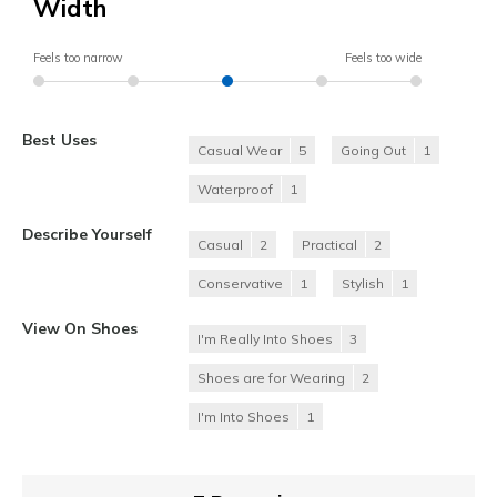
Width
Feels too narrow
Feels too wide
Best Uses
Casual Wear
5
Going Out
1
Waterproof
1
Describe Yourself
Casual
2
Practical
2
Conservative
1
Stylish
1
View On Shoes
I'm Really Into Shoes
3
Shoes are for Wearing
2
I'm Into Shoes
1