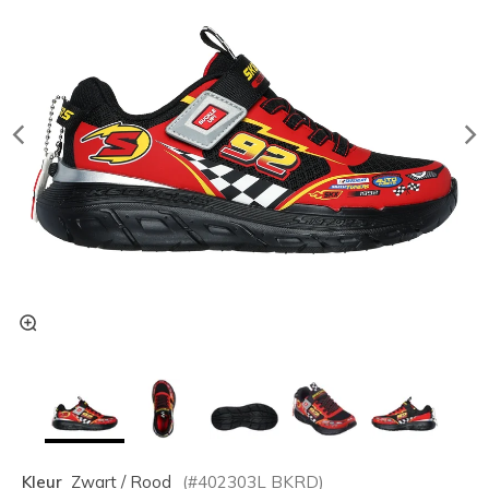
Kleur
Zwart / Rood
(#
402303L
BKRD
)