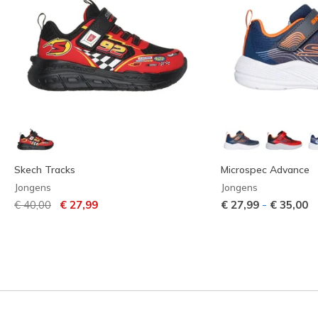
Skech Tracks
Microspec Advance
Jongens
Jongens
Prijs verlaagd van
naar
-
€ 40,00
€ 27,99
€ 27,99
€ 35,00