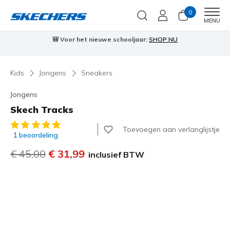
0
Men
MENU
⭐
Skechers VIP:
45 dagen retourrecht voor leden
Meld je aan
Kids
Jongens
Sneakers
Jongens
Skech Tracks
3,3 van de 5 klantbeoordelingen
Toevoegen aan verlanglijstje
1 beoordeling
Prijs verlaagd van
€ 45,00
naar
€ 31,99
inclusief BTW