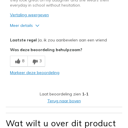
everyday in school without hesitation.
Vertaling weergeven
Meer details
Pluspunten
Laatste regel
Ja, ik zou aanbevelen aan een vriend
Her favorite new shoes
Was deze beoordeling behulpzaam?
They look great on my daughter
8
3
Width
Feels true to width
Markeer deze beoordeling
Sizing
Feels true to size
Laat beoordeling zien
1-1
Terug naar boven
Wat wilt u over dit product