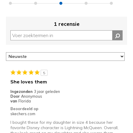
1 recensie
5
She loves them
Ingezonden
3 jaar geleden
Door
Anonymous
van
Florida
Beoordeeld op
skechers.com
I bought these for my daughter in size 4 because her
favorite Disney character is Lightning McQueen. Overall,
they look great on my daughter and she wears them