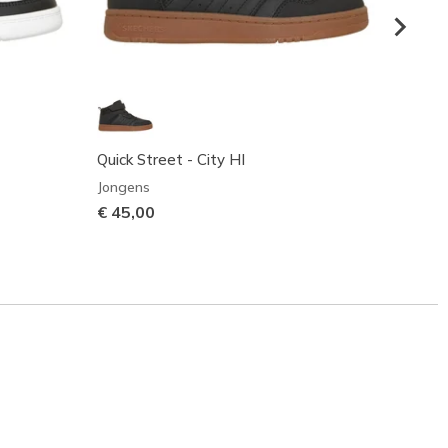
Quick Street - City HI
Quick
Jongens
Jonge
€ 45,00
Prijs 
€ 40,