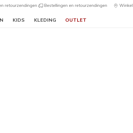
 en retourzendingen
Bestellingen en retourzendingen
Winkel
EN
KIDS
KLEDING
OUTLET
🎒 Voor het nieuwe schooljaar:
SHOP NU
Jongens
Quick Str
2
5 van de 5 klan
€ 40,00
Kleur
Zwart
(#
4