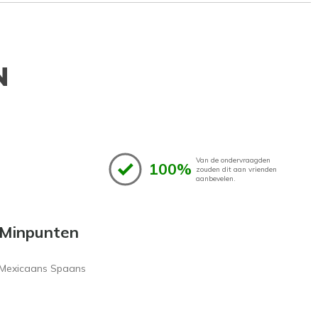
N
Van de ondervraagden
100%
zouden dit aan vrienden
aanbevelen.
Minpunten
Mexicaans Spaans