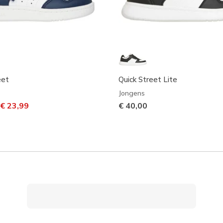
eet
Quick Street Lite
Jongens
laagd van
aar
€ 23,99
€ 40,00