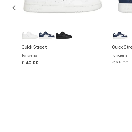
Quick Street
Quick Str
Jongens
Jongens
€ 40,00
Prijs ver
€ 35,00
n