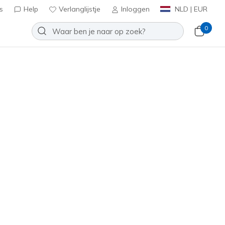
s
Help
Verlanglijstje
Inloggen
NLD | EUR
0
eet - Vorton
Toevoegen aan verlanglijstje
 beoordelingen
tbeoordelingen
inclusief BTW
05639L
BBK
)