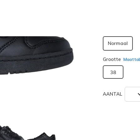
geselecte
Breedte
Normaal
Grootte
Maatta
38
AANTAL