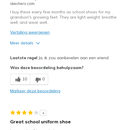
skechers.com
Sizing
Feels true to size
View On Shoes
I'm Really Into Shoes
I buy these every few months as school shoes for my
grandson's growing feet. They are light weight, breathe
well, and wear well.
Vertaling weergeven
Meer details
Pluspunten
Laatste regel
Ja, ik zou aanbevelen aan een vriend
Attractive Design
Was deze beoordeling behulpzaam?
Breathe Well
10
0
Comfortable
Markeer deze beoordeling
Durable
Stylish
4
Beste toepassingen
Great school uniform shoe
Casual Wear