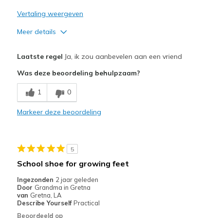
Vertaling weergeven
Meer details
Pluspunten
Laatste regel
Ja, ik zou aanbevelen aan een vriend
Attractive Design
Was deze beoordeling behulpzaam?
Breathe Well
1
0
Comfortable
Markeer deze beoordeling
Durable
Stylish
5
Beste toepassingen
School shoe for growing feet
Casual Wear
Ingezonden
2 jaar geleden
Door
Grandma in Gretna
Travel
van
Gretna, LA
Describe Yourself
Practical
Width
Feels true to width
Beoordeeld op