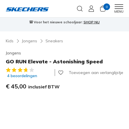
0
Men
MENU
⭐
Skechers VIP:
45 dagen retourrecht voor leden
Meld je aan
⭐
🎁
Kids
Jongens
Sneakers
Jongens
GO RUN Elevate - Astonishing Speed
5 van de 5 klantbeoordelingen
Toevoegen aan verlanglijstje
4 beoordelingen
€ 45,00
inclusief BTW