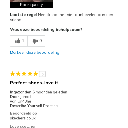
Comfortable
Poor quality
Laatste regel
Nee, ik zou het niet aanbevelen aan een
Minpunten
vriend
Poor Quality
Was deze beoordeling behulpzaam?
Wear Out Quickly
1
0
Width
Feels true to width
Markeer deze beoordeling
Sizing
Feels true to size
5
Perfect shoes..love it
Ingezonden
6 maanden geleden
Door
Jarnail
van
Un48he
Describe Yourself
Practical
Beoordeeld op
skechers.co.uk
Love scetcher