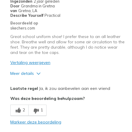
Ingezonden
2 jaar geleden
Door
Grandma in Gretna
School shoe
van
Gretna, LA
Describe Yourself
Practical
Width
Feels true to width
Beoordeeld op
skechers.com
Sizing
Feels true to size
View On Shoes
Shoes are for Wearing
Great school uniform shoe! I prefer these to an all leather
shoe. Breathe well and allow for some air circulation to the
feet. They are pretty durable, although I do notice wear
and tear on the toe caps.
Vertaling weergeven
Meer details
Pluspunten
Laatste regel
Ja, ik zou aanbevelen aan een vriend
Attractive Design
Was deze beoordeling behulpzaam?
Breathe Well
2
1
Comfortable
Markeer deze beoordeling
Durable