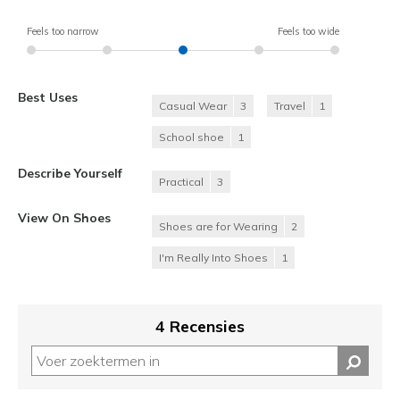
Feels too narrow
Feels too wide
Best Uses
Casual Wear
3
Travel
1
School shoe
1
Describe Yourself
Practical
3
View On Shoes
Shoes are for Wearing
2
I'm Really Into Shoes
1
4 Recensies