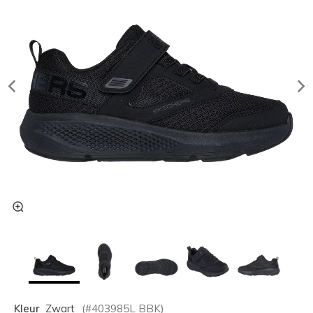
Kleur
Zwart
(#
403985L
BBK
)