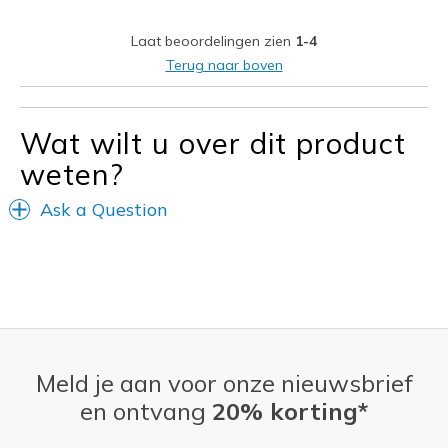
Stylish
Laat beoordelingen zien
1-4
Beste toepassingen
Terug naar boven
Casual Wear
Wat wilt u over dit product
Width
Feels true to width
Sizing
Feels true to size
weten?
View On Shoes
Shoes are for Wearing
Ask a Question
Meld je aan voor onze nieuwsbrief
en ontvang
20% korting*