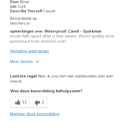
Width
Feels true to width
Door
Brian
van
Cork
Sizing
Feels true to size
Describe Yourself
Casual
Beoordeeld op
skechers.ie
opmerkingen over Waterproof: Cavell - Sparkman
Insole falls apart after a few weeks. Worst quality shoe
purchased from skechers ever.
Vertaling weergeven
Meer details
Pluspunten
Laatste regel
Nee, ik zou het niet aanbevelen aan een
Attractive Design
vriend
Was deze beoordeling behulpzaam?
Minpunten
Poor Cushioning
13
2
Poor Quality
Markeer deze beoordeling
Wear Out Quickly