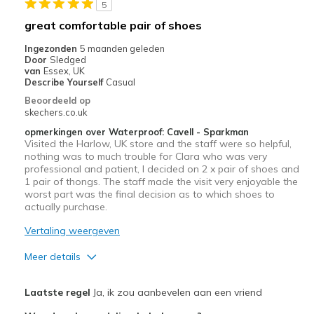
5
Casual Wear
great comfortable pair of shoes
Going Out
Ingezonden
5 maanden geleden
Door
Sledged
Travel
van
Essex, UK
Describe Yourself
Casual
Width
Feels true to width
Beoordeeld op
Sizing
Feels half size too big
skechers.co.uk
View On Shoes
I'm Into Shoes
opmerkingen over Waterproof: Cavell - Sparkman
Visited the Harlow, UK store and the staff were so helpful,
nothing was to much trouble for Clara who was very
professional and patient, I decided on 2 x pair of shoes and
1 pair of thongs. The staff made the visit very enjoyable the
worst part was the final decision as to which shoes to
actually purchase.
Vertaling weergeven
Meer details
Pluspunten
Laatste regel
Ja, ik zou aanbevelen aan een vriend
Attractive Design