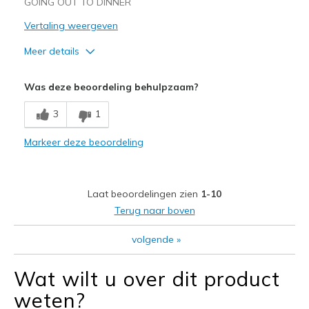
GOING OUT TO DINNER
Vertaling weergeven
Meer details
Pluspunten
Was deze beoordeling behulpzaam?
Attractive Design
3
1
Beste toepassingen
Markeer deze beoordeling
Going Out
Width
Feels too narrow
Laat beoordelingen zien
1-10
Sizing
Feels half size too small
Terug naar boven
View On Shoes
I'm Into Shoes
volgende
»
Wat wilt u over dit product
weten?