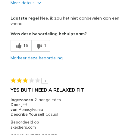
Meer details
Minpunten
Laatste regel
Nee, ik zou het niet aanbevelen aan een
Poor Quality
vriend
Was deze beoordeling behulpzaam?
Beste toepassingen
Casual Wear
16
1
Width
Markeer deze beoordeling
Feels true to width
Sizing
Feels true to size
View On Shoes
Shoes are for Wearing
3
YES BUT I NEED A RELAXED FIT
Ingezonden
2 jaar geleden
Door
JER
van
Pennsylvania
Describe Yourself
Casual
Beoordeeld op
skechers.com