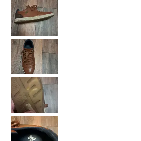
Feet sweat and smell
Wear Out Quickly
Beste toepassingen
Casual Wear
Width
Feels true to width
Sizing
Feels half size too big
View On Shoes
Shoes are for Wearing