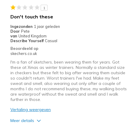
Beste toepassingen
1
Don't touch these
None
Ingezonden
1 jaar geleden
Width
Feels true to width
Door
Pete
van
United Kingdom
Sizing
Feels true to size
Describe Yourself
Casual
View On Shoes
Shoes are for Wearing
Beoordeeld op
skechers.co.uk
I'm a fan of sketchers, been wearing them for years. Got
these at Xmas as winter trainers. Normally a standard size
in checkers but these felt to big after wearing them outside
so couldn't return. Worst trainers I've had. Make my feet
sweat and smell, also wearing out only after a couple of
months I do not recommend buying these, my walking boots
are waterproof without the sweat and smell and I walk
further in those.
Vertaling weergeven
Meer details
Minpunten