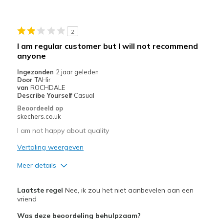
2
I am regular customer but I will not recommend
anyone
Ingezonden
2 jaar geleden
Door
TAHir
van
ROCHDALE
Describe Yourself
Casual
Beoordeeld op
skechers.co.uk
I am not happy about quality
Vertaling weergeven
Meer details
Pluspunten
Laatste regel
Nee, ik zou het niet aanbevelen aan een
Breathe Well
vriend
Was deze beoordeling behulpzaam?
Minpunten