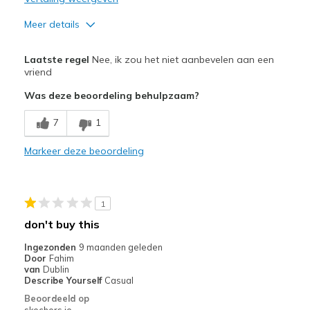
Meer details
Minpunten
Laatste regel
Nee, ik zou het niet aanbevelen aan een
Need Break In
vriend
Was deze beoordeling behulpzaam?
Uncomfortable
7
1
Width
Feels too narrow
Sizing
Feels true to size
Markeer deze beoordeling
View On Shoes
Shoes are for Wearing
1
don't buy this
Ingezonden
9 maanden geleden
Door
Fahim
van
Dublin
Describe Yourself
Casual
Beoordeeld op
skechers.ie