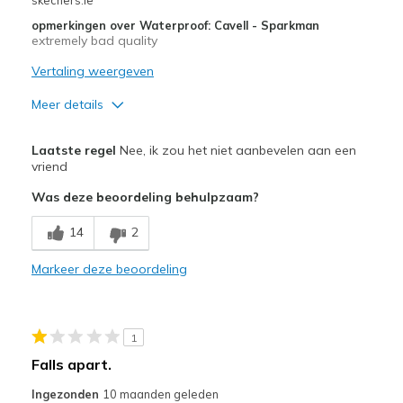
opmerkingen over Waterproof: Cavell - Sparkman
extremely bad quality
Vertaling weergeven
Meer details
Minpunten
Laatste regel
Nee, ik zou het niet aanbevelen aan een
Poor Cushioning
vriend
Was deze beoordeling behulpzaam?
Poor Quality
14
2
fall apart
teardown
Markeer deze beoordeling
Beste toepassingen
Casual Wear
1
Falls apart.
Going Out
Ingezonden
10 maanden geleden