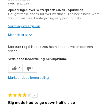
skechers.co.uk
opmerkingen over Waterproof: Cavell - Sparkman
Bought these shoes for wet weather . The heels have worn
through insoles disintegrating very poor quality
Vertaling weergeven
Meer details
Minpunten
Laatste regel
Nee, ik zou het niet aanbevelen aan een
Poor Quality
vriend
Was deze beoordeling behulpzaam?
2
0
Markeer deze beoordeling
4
Big made had to go down half a size