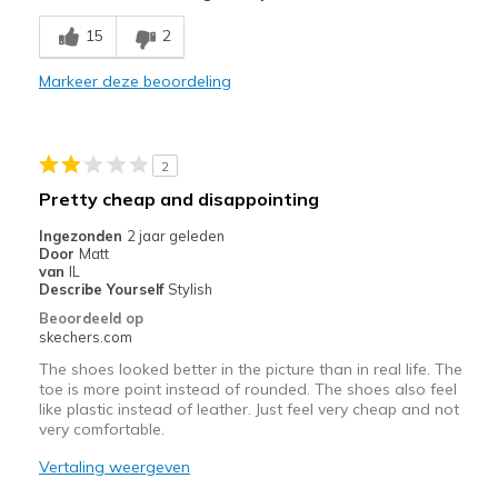
Poor Cushioning
15
2
Beste toepassingen
Markeer deze beoordeling
Going Out
Width
Feels true to width
2
Sizing
Feels full size too small
Pretty cheap and disappointing
View On Shoes
Shoes are for Wearing
Ingezonden
2 jaar geleden
Door
Matt
van
IL
Describe Yourself
Stylish
Beoordeeld op
skechers.com
The shoes looked better in the picture than in real life. The
toe is more point instead of rounded. The shoes also feel
like plastic instead of leather. Just feel very cheap and not
very comfortable.
Vertaling weergeven