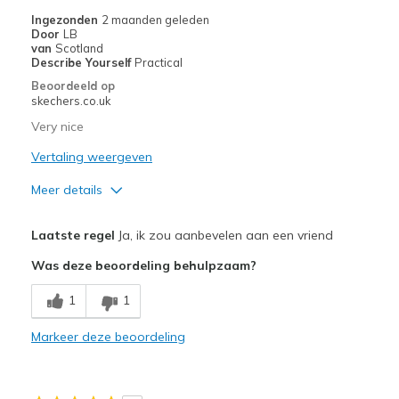
Ingezonden
2 maanden geleden
Door
LB
van
Scotland
Describe Yourself
Practical
Beoordeeld op
skechers.co.uk
Very nice
Vertaling weergeven
Meer details
Pluspunten
Laatste regel
Ja, ik zou aanbevelen aan een vriend
Attractive Design
Was deze beoordeling behulpzaam?
Comfortable
1
1
Minpunten
Markeer deze beoordeling
None
Beste toepassingen