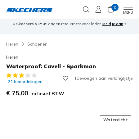
0
Men
MENU
⭐
Skechers VIP:
45 dagen retourrecht voor leden
Meld je aan
⭐
🎁
Heren
Schoenen
Heren
Waterproof: Cavell - Sparkman
5 van de 5 klantbeoordelingen
Toevoegen aan verlanglijstje
21 beoordelingen
€ 75,00
inclusief BTW
Waterdicht