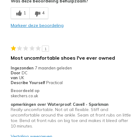
Was deze beoordeling behulpzaam?
Comfortable
1
4
Durable
Markeer deze beoordeling
Beste toepassingen
Casual Wear
1
Width
Feels true to width
Most uncomfortable shoes I've ever owned
Sizing
Feels true to size
Ingezonden
7 maanden geleden
View On Shoes
Shoes are for Wearing
Door
DC
van
UK
Describe Yourself
Practical
Beoordeeld op
skechers.co.uk
opmerkingen over Waterproof: Cavell - Sparkman
Really uncomfortable. Not at all flexible. Stiff and
uncomfortable around the ankle. Seam at front rubs on little
toe. Bend at front rubs on big toe and makes it bleed after
10 minutes.
Vertaling weergeven