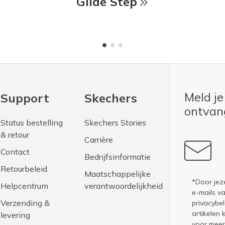
Glide Step
Meld je
Support
Skechers
ontva
Status bestelling
Skechers Stories
& retour
Carrière
Contact
Bedrijfsinformatie
Retourbeleid
Maatschappelijke
*Door jez
Helpcentrum
verantwoordelijkheid
e-mails v
Verzending &
privacybel
artikelen 
levering
voor meer