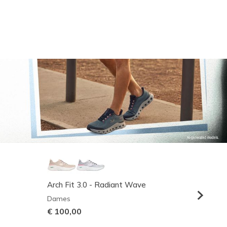
Arch Fit 3.0 - Radiant Wave
Relaxed
Dames
Heren
€ 100,00
€ 95,0