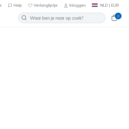
s
Help
Verlanglijstje
Inloggen
NLD | EUR
0
oenen
Sport