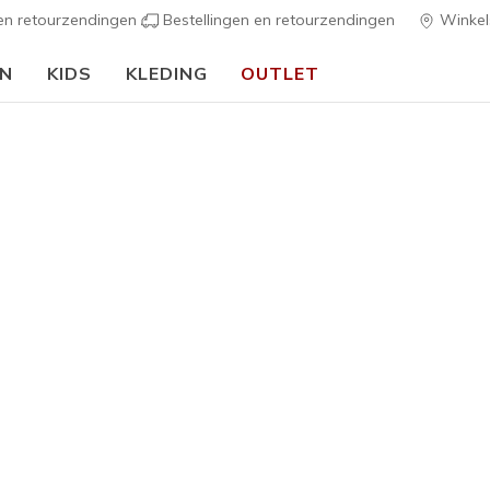
 en retourzendingen
Bestellingen en retourzendingen
Winkel
EN
KIDS
KLEDING
OUTLET
🎒 Voor het nieuwe schooljaar:
SHOP NU
h Fit
Sandalen
Canvas sch