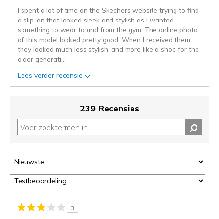
de
I spent a lot of time on the Skechers website trying to find
niejee
a slip-on that looked sleek and stylish as I wanted
page_id.
something to wear to and from the gym. The online photo
Je
of this model looked pretty good. When I received them
kunt
they looked much less stylish, and more like a shoe for the
de
older generati
...
status
van
Lees verder recensie
je
migratie
controleren
239 Recensies
op
deze
page
of
door
<a
href="javascript:location.href=location.pathname;">hier</a>
de
page
met
3
de