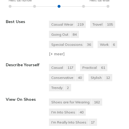
Feels too narrow
Feels too wide
Best Uses
Casual Wear
219
Travel
105
Going Out
84
Special Occasions
36
Work
6
[+
meer
]
Describe Yourself
Casual
117
Practical
61
Conservative
40
Stylish
12
Trendy
2
View On Shoes
Shoes are for Wearing
162
I'm Into Shoes
40
I'm Really Into Shoes
17