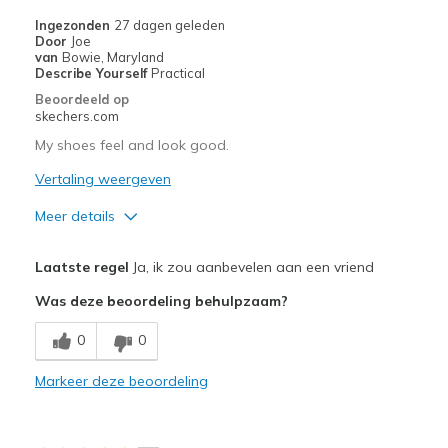
Sizing
Feels true to size
Ingezonden
27 dagen geleden
View On Shoes
I'm Into Shoes
Door
Joe
van
Bowie, Maryland
Describe Yourself
Practical
Beoordeeld op
skechers.com
My shoes feel and look good.
Vertaling weergeven
Meer details
Pluspunten
Laatste regel
Ja, ik zou aanbevelen aan een vriend
Attractive Design
Was deze beoordeling behulpzaam?
Breathe Well
0
0
Comfortable
Markeer deze beoordeling
Stylish
Beste toepassingen