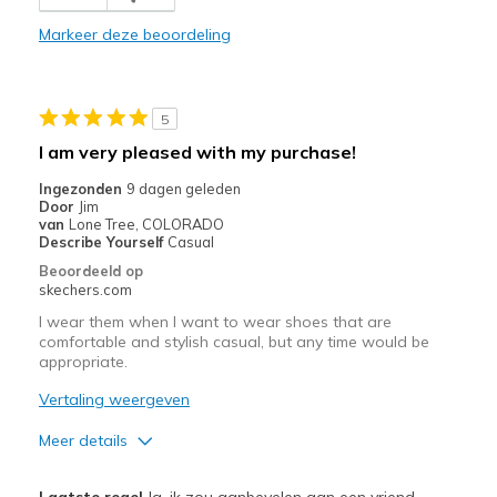
Comfortable
Markeer deze beoordeling
Minpunten
Poor Cushioning
5
Beste toepassingen
I am very pleased with my purchase!
Casual Wear
Ingezonden
9 dagen geleden
Door
Jim
Width
Feels true to width
van
Lone Tree, COLORADO
Describe Yourself
Casual
Sizing
Feels true to size
Beoordeeld op
View On Shoes
Shoes are for Wearing
skechers.com
I wear them when I want to wear shoes that are
comfortable and stylish casual, but any time would be
appropriate.
Vertaling weergeven
Meer details
Pluspunten
Laatste regel
Ja, ik zou aanbevelen aan een vriend