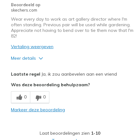
Travel
Beoordeeld op
skechers.com
Width
Feels true to width
Wear every day to work as art gallery director where I'm
Sizing
Feels true to size
often standing. Previous pair will be used while gardening.
Appreciate not having to bend over to tie them now that I'm
View On Shoes
I'm Into Shoes
82!
Vertaling weergeven
Meer details
Pluspunten
Laatste regel
Ja, ik zou aanbevelen aan een vriend
Comfortable
Was deze beoordeling behulpzaam?
Exactly like my first pair, so I bought another!
0
0
Beste toepassingen
Markeer deze beoordeling
Casual Wear
Going Out
Laat beoordelingen zien
1-10
Width
Feels true to width