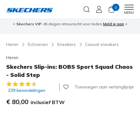
0
Men
MENU
⭐
Skechers VIP:
45 dagen retourrecht voor leden
Meld je aan
⭐
🎁
Heren
Schoenen
Sneakers
Casual sneakers
Heren
Skechers Slip-ins: BOBS Sport Squad Chaos
- Solid Step
4,9 van de 5 klantbeoordelingen
Toevoegen aan verlanglijstje
239 beoordelingen
€ 80,00
inclusief BTW