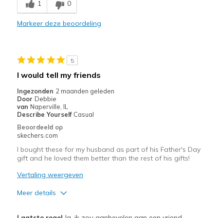
1
0
Beste toepassingen
Markeer deze beoordeling
Casual Wear
Travel
5
Width
Feels true to width
I would tell my friends
Sizing
Feels full size too big
Ingezonden
2 maanden geleden
View On Shoes
Shoes are for Wearing
Door
Debbie
van
Naperville, IL
Describe Yourself
Casual
Beoordeeld op
skechers.com
I bought these for my husband as part of his Father's Day
gift and he loved them better than the rest of his gifts!
Vertaling weergeven
Meer details
Pluspunten
Laatste regel
Ja, ik zou aanbevelen aan een vriend