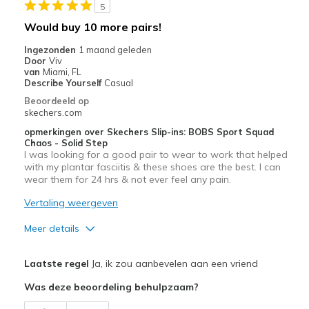
5
Casual Wear
Would buy 10 more pairs!
Going Out
Ingezonden
1 maand geleden
Door
Viv
Special Occasions
van
Miami, FL
Describe Yourself
Casual
Travel
Beoordeeld op
skechers.com
Sizing
Feels true to size
opmerkingen over Skechers Slip-ins: BOBS Sport Squad
View On Shoes
Shoes are for Wearing
Chaos - Solid Step
I was looking for a good pair to wear to work that helped
with my plantar fasciitis & these shoes are the best. I can
wear them for 24 hrs & not ever feel any pain.
Vertaling weergeven
Meer details
Pluspunten
Laatste regel
Ja, ik zou aanbevelen aan een vriend
Comfortable
Was deze beoordeling behulpzaam?
Durable