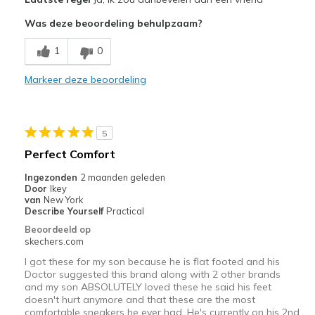
Attractive Design
Was deze beoordeling behulpzaam?
Breathe Well
1
0
Comfortable
Markeer deze beoordeling
Durable
Stylish
5
Beste toepassingen
Perfect Comfort
Casual Wear
Ingezonden
2 maanden geleden
Door
Ikey
Going Out
van
New York
Describe Yourself
Practical
Special Occasions
Beoordeeld op
skechers.com
Travel
I got these for my son because he is flat footed and his
Doctor suggested this brand along with 2 other brands
Width
Feels true to width
and my son ABSOLUTELY loved these he said his feet
Sizing
Feels true to size
doesn't hurt anymore and that these are the most
comfortable sneakers he ever had. He's currently on his 2nd
View On Shoes
I'm Into Shoes