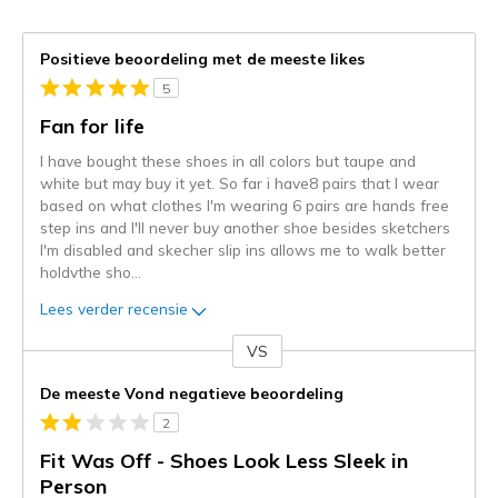
Positieve beoordeling met de meeste likes
5
Fan for life
I have bought these shoes in all colors but taupe and
white but may buy it yet. So far i have8 pairs that I wear
based on what clothes I'm wearing 6 pairs are hands free
step ins and I'll never buy another shoe besides sketchers
I'm disabled and skecher slip ins allows me to walk better
holdvthe sho
...
Lees verder recensie
VS
Je
content
De meeste Vond negatieve beoordeling
wordt
2
momenteel
gemigreerd
Fit Was Off - Shoes Look Less Sleek in
naar
Person