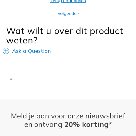
Terug naar boven
Sizing
Feels true to size
volgende
»
View On Shoes
Shoes are for Wearing
Wat wilt u over dit product
weten?
Ask a Question
Meld je aan voor onze nieuwsbrief
en ontvang
20% korting*