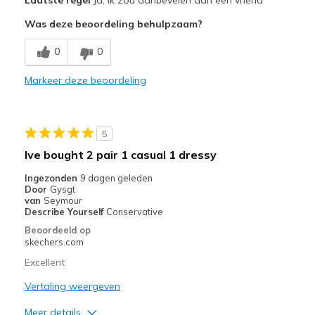
Attractive Design
Was deze beoordeling behulpzaam?
Comfortable
0
0
Durable
Markeer deze beoordeling
Stylish
Beste toepassingen
5
Casual Wear
Ive bought 2 pair 1 casual 1 dressy
Going Out
Ingezonden
9 dagen geleden
Door
Gysgt
Travel
van
Seymour
Describe Yourself
Conservative
Width
Feels true to width
Beoordeeld op
skechers.com
Sizing
Feels true to size
View On Shoes
Shoes are for Wearing
Excellent
Vertaling weergeven
Meer details