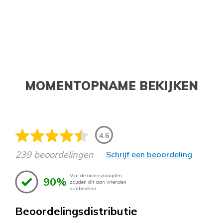
MOMENTOPNAME BEKIJKEN
4.6
239 beoordelingen
Schrijf een beoordeling
Van de ondervraagden
90%
zouden dit aan vrienden
aanbevelen.
Beoordelingsdistributie