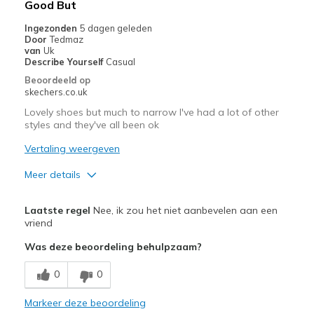
Good But
migratiegeschiedenis
van
Ingezonden
5 dagen geleden
Door
Tedmaz
de
van
Uk
page_id
Describe Yourself
Casual
te
Beoordeeld op
bezoeken.
skechers.co.uk
Lovely shoes but much to narrow I've had a lot of other
styles and they've all been ok
Vertaling weergeven
Meer details
Pluspunten
Laatste regel
Nee, ik zou het niet aanbevelen aan een
Attractive Design
vriend
Was deze beoordeling behulpzaam?
Beste toepassingen
Casual Wear
0
0
Width
Markeer deze beoordeling
Feels too narrow