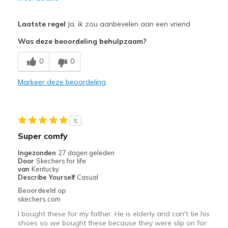
Pluspunten
Laatste regel
Ja, ik zou aanbevelen aan een vriend
Attractive Design
Was deze beoordeling behulpzaam?
Breathe Well
0
0
Comfortable
Markeer deze beoordeling
Durable
Minpunten
5
Need Break In
Super comfy
Beste toepassingen
Ingezonden
27 dagen geleden
Door
Skechers for life
Casual Wear
van
Kentucky
Describe Yourself
Casual
Going Out
Beoordeeld op
skechers.com
Width
Feels true to width
I bought these for my father. He is elderly and can't tie his
Sizing
Feels true to size
shoes so we bought these because they were slip on for