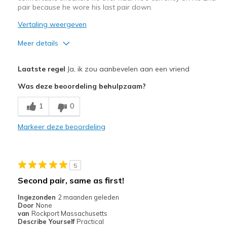
pair because he wore his last pair down.
Vertaling weergeven
Meer details
Pluspunten
Laatste regel
Ja, ik zou aanbevelen aan een vriend
Breathe Well
Was deze beoordeling behulpzaam?
Comfortable
1
0
Durable
Markeer deze beoordeling
Stylish
Beste toepassingen
5
Casual Wear
Second pair, same as first!
Going Out
Ingezonden
2 maanden geleden
Door
None
Special Occasions
van
Rockport Massachusetts
Describe Yourself
Practical