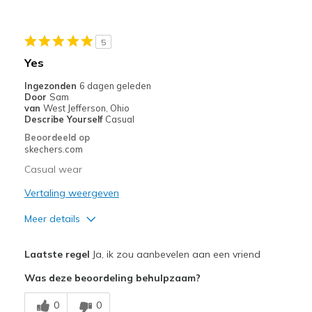
View On Shoes
Shoes are for Wearing
5
Yes
Ingezonden
6 dagen geleden
Door
Sam
van
West Jefferson, Ohio
Describe Yourself
Casual
Beoordeeld op
skechers.com
Casual wear
Vertaling weergeven
Meer details
Pluspunten
Laatste regel
Ja, ik zou aanbevelen aan een vriend
Attractive Design
Was deze beoordeling behulpzaam?
Breathe Well
0
0