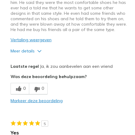
View On Shoes
Shoes are for Wearing
him. He said they were the most comfortable shoes he has
ever had a told me that he wants to get some other
designs in that same style. He even had some friends who
commented on his shoes and he told them to try them on,
and they were blown away at how comfortable they were.
He had me buy his friends all a pair of the same type.
Vertaling weergeven
Meer details
Pluspunten
Laatste regel
Ja, ik zou aanbevelen aan een vriend
Attractive Design
Was deze beoordeling behulpzaam?
Breathe Well
0
0
Comfortable
Markeer deze beoordeling
Beste toepassingen
Casual Wear
5
Width
Feels true to width
Yes