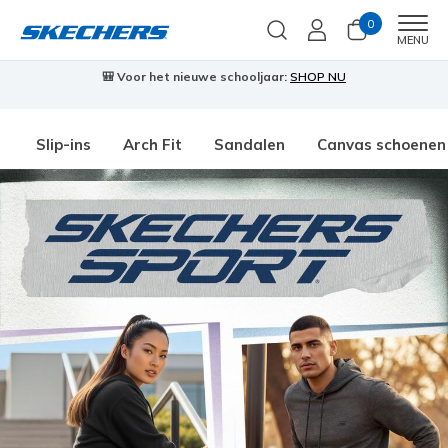
0
Men
MENU
🎒 Voor het nieuwe schooljaar:
SHOP NU
Slip-ins
Arch Fit
Sandalen
Canvas schoenen