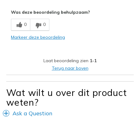
Pluspunten
Was deze beoordeling behulpzaam?
Comfortabel
0
0
Leuk model
Markeer deze beoordeling
Maat
Lijkt een halve maat te klein
Laat beoordeling zien
1-1
Terug naar boven
Wat wilt u over dit product
weten?
Ask a Question