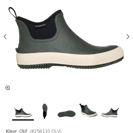
Kleur
Olijf
(#
256110
OLV
)