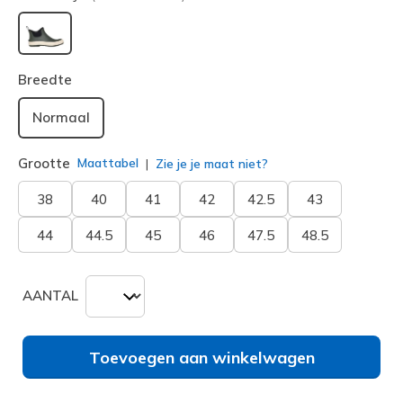
geselecteerd
Breedte
Normaal
Grootte
Maattabel
Zie je je maat niet?
38
40
41
42
42.5
43
44
44.5
45
46
47.5
48.5
AANTAL
Toevoegen aan winkelwagen