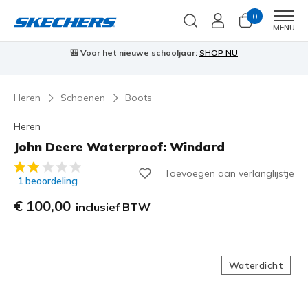
0
Men
MENU
🎒 Voor het nieuwe schooljaar:
SHOP NU
Heren
Schoenen
Boots
Heren
John Deere Waterproof: Windard
4 van de 5 klantbeoordelingen
Toevoegen aan verlanglijstje
1 beoordeling
€ 100,00
inclusief BTW
Waterdicht